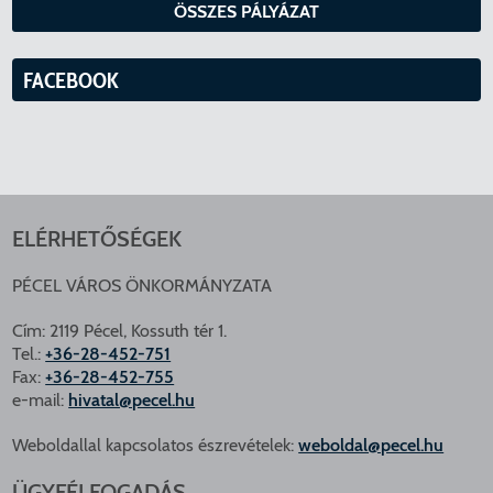
ÖSSZES PÁLYÁZAT
FACEBOOK
ELÉRHETŐSÉGEK
PÉCEL VÁROS ÖNKORMÁNYZATA
Cím: 2119 Pécel, Kossuth tér 1.
Tel.:
+36-28-452-751
Fax:
+36-28-452-755
e-mail:
hivatal@pecel.hu
Weboldallal kapcsolatos észrevételek:
weboldal@pecel.hu
ÜGYFÉLFOGADÁS