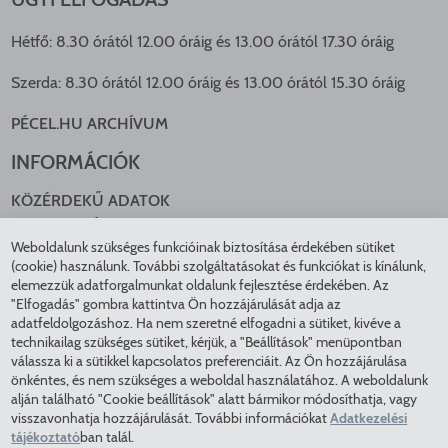
Hétfő: 8.30 órától 12.00 óráig és 13.00 órától 17.30 óráig
Szerda: 8.30 órától 12.00 óráig és 13.00 órától 15.30 óráig
PÉCEL.HU ARCHÍVUM
INFORMÁCIÓK
KÖZÉRDEKŰ ADATOK
NYOMTATVÁNYOK
Weboldalunk szükséges funkcióinak biztosítása érdekében sütiket
KÖZLEKEDÉS
(cookie) használunk. További szolgáltatásokat és funkciókat is kínálunk,
ADATKEZELÉS
elemezzük adatforgalmunkat oldalunk fejlesztése érdekében. Az
ÁTLÁTHATÓ ÖNKORMÁNYZAT
"Elfogadás" gombra kattintva Ön hozzájárulását adja az
COOKIE BEÁLLÍTÁSOK
adatfeldolgozáshoz. Ha nem szeretné elfogadni a sütiket, kivéve a
technikailag szükséges sütiket, kérjük, a "Beállítások" menüpontban
INTÉZMÉNYEK
válassza ki a sütikkel kapcsolatos preferenciáit. Az Ön hozzájárulása
önkéntes, és nem szükséges a weboldal használatához. A weboldalunk
EGÉSZSÉGÜGY
alján található "Cookie beállítások" alatt bármikor módosíthatja, vagy
visszavonhatja hozzájárulását. További információkat
Adatkezelési
KÖZMŰSZOLGÁLTATÓK
tájékoztató
ban talál.