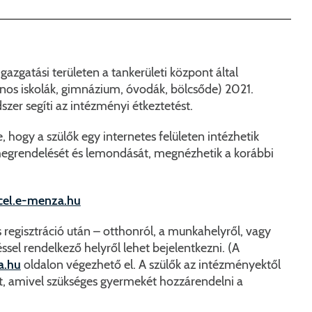
t
datvédelem
Pénzügyi Bizottság
Polgármesteri döntést előkészítő előterjesztések
Városüzemeltetés
Adó- és Pénzügyi Iroda
2022. április 3-ai választás 
Események
ek
yomtatványok
Ideiglenes bizottság 302
Jegyzőkönyvek
Rendvédelem
Igazgatási Iroda
Helyi Választási Bizottság dö
zgatási területen a tankerületi központ által
vatalos hirdetmények
Ideiglenes bizottság 306
Rendeletek lekérdezése
Csapadékvíz-elvezetés (Csatári dűlő és Levendulás terü
Közműszolgáltatók
Műszaki és Beruházási Iroda
nos iskolák, gimnázium, óvodák, bölcsőde) 2021.
szer segíti az intézményi étkeztetést.
lső visszaélés bejelentő
Bizottságok 2019-2024.
Normatív határozatok
Péceli piac felújítása
Helyi esélyegyenlőségi program
Rendészeti iroda
 hogy a szülők egy internetes felületen intézhetik
Határozatok
KEHOP pályázati közlemények
Közétkeztetés
Tájékozt
egrendelését és lemondását, megnézhetik a korábbi
Koncepciók, programok
Pécel szennyvíz tisztításának hosszú távú megoldása
Elszállított gépjárművek
Étlap
ecel.e-menza.hu
Pécel Város Önkormányzat szervezetfejlesztése a lakoss
Jogszabá
 regisztráció után – otthonról, a munkahelyről, vagy
sel rendelkező helyről lehet bejelentkezni. (A
Szociális rehabilitáció a péceli Újtelepen
Menzakár
a.hu
oldalon végezhető el. A szülők az intézményektől
ot, amivel szükséges gyermekét hozzárendelni a
Pécel Város Önkormányzata ASP Központhoz való csat
Kedvezmé