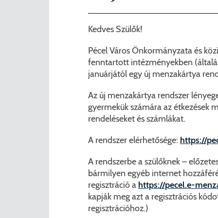
Nemzetiségi önkormányza
A
Kedves Szülők!
Önkormányzati kitüntetés
N
Pécel Város Önkormányzata és köziga
Pályázatok
Hi
fenntartott intézményekben (általá
januárjától egy új menzakártya rend
Településrendezés
Be
Az új menzakártya rendszer lényege,
Adatvédelem
gyermekük számára az étkezések m
rendeléseket és számlákat.
Belső visszaélés bejelentő
A rendszer elérhetősége:
https://p
A rendszerbe a szülőknek – előzetes
bármilyen egyéb internet hozzáférés
regisztráció a
https://pecel.e-menz
kapják meg azt a regisztrációs kód
regisztrációhoz.)