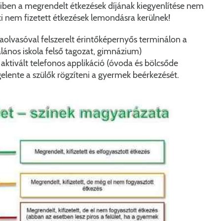
iben a megrendelt étkezések díjának kiegyenlítése nem
ki nem fizetett étkezések lemondásra kerülnek!
aolvasóval felszerelt érintőképernyős terminálon a
lános iskola felső tagozat, gimnázium)
 aktivált telefonos applikáció (óvoda és bölcsőde
elente a szülők rögzíteni a gyermek beérkezését.
KERESÉS