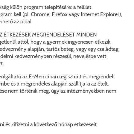
Péceli Polgármesteri Hivatal energetikai korszerűsítése
Nyomtat
ség külön program telepítésére: a felület
am kell (pl. Chrome, Firefox vagy Internet Explorer),
Komplex csapadékvíz-elvezetés korszerűsítése Pécelen 
Étkezési t
érhető az oldal.
Pécel Város Önkormányzata 250 000 000 Ft értékű tá
Kapcsola
AZ ÉTKEZÉSEK MEGRENDELÉSÉT MINDEN
lenül attól, hogy a gyermek ingyenesen étkezik
2025/202
edvezmény alapján, tartós beteg, vagy egy családtag
édelmi kedvezményben részesül, nevelésbe vett
t.
lgáltató az E-Menzában regisztrált és megrendelt
be és a megrendelés alapján szállítja ki az ételt.
ése nem történik meg, úgy az intézményekben nem
 és kifizetni a következő hónap étkezéseit.