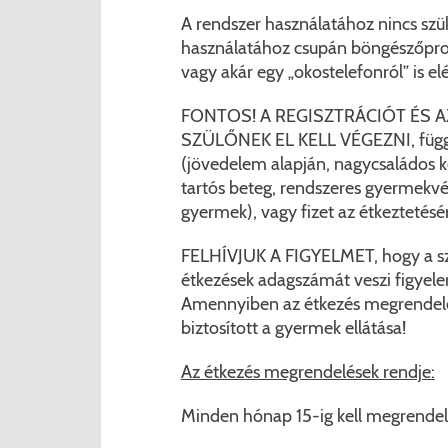
A rendszer használatához nincs szük
használatához csupán böngészőprogr
vagy akár egy „okostelefonról” is el
FONTOS! A REGISZTRÁCIÓT ÉS 
SZÜLŐNEK EL KELL VÉGEZNI, függet
(jövedelem alapján, nagycsaládos k
tartós beteg, rendszeres gyermekv
gyermek), vagy fizet az étkeztetésér
FELHÍVJUK A FIGYELMET, hogy a szo
étkezések adagszámát veszi figyelem
Amennyiben az étkezés megrendel
biztosított a gyermek ellátása!
Az étkezés megrendelések rendje:
Minden hónap 15-ig kell megrendelni