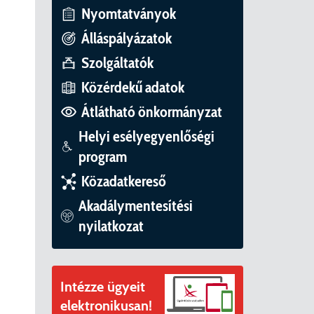
ványok
Nyomtatványok
II. ütem
érítési díjak
Álláspályázatok
Szolgáltatók
mogatást nyert az alábbi projekt vonatkozásában.
t
Közérdekű adatok
6. tanév
Átlátható önkormányzat
Helyi esélyegyenlőségi
program
Közadatkereső
Akadálymentesítési
nyilatkozat
Intézze ügyeit
elektronikusan!