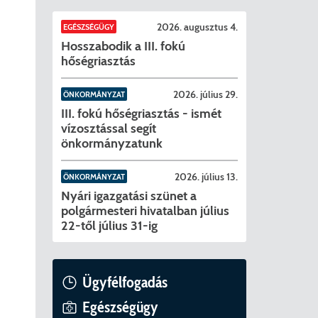
szavazóköri jegyzőkönyvei Pécelen
2026. évi általános választások
Helyi Vála
Jelöltekne
2026. augusztus 4.
EGÉSZSÉGÜGY
Hosszabodik a III. fokú
ntései
2024. évi 
hőségriasztás
letrészek)
2026. július 29.
ÖNKORMÁNYZAT
III. fokú hőségriasztás - ismét
vízosztással segít
önkormányzatunk
ató
2026. július 13.
ÖNKORMÁNYZAT
Nyári igazgatási szünet a
polgármesteri hivatalban július
ágot érintő szolgáltatás racionalizálása érdekében
lyok
22-től július 31-ig
tya/Applikáció
Ügyfélfogadás
lakozása
nyek/Diéta/Allergia
Egészségügy