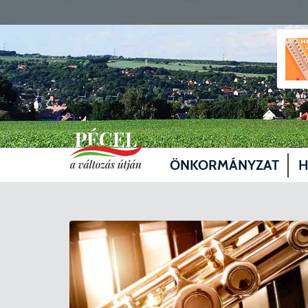
ÖNKORMÁNYZAT
H
Vezetők
Üg
Képviselő-testület
Je
Bizottságok
Sz
Döntéshozatal
Vá