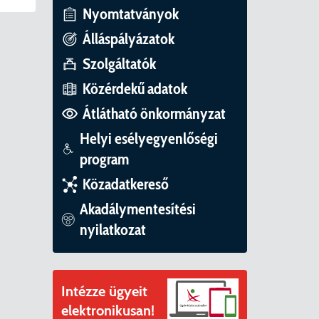
ványok
Nyomtatványok
II. ütem
érítési díjak
Álláspályázatok
Szolgáltatók
mogatást nyert az alábbi projekt vonatkozásában.
t
Közérdekű adatok
6. tanév
Átlátható önkormányzat
Helyi esélyegyenlőségi
program
Közadatkereső
Akadálymentesítési
nyilatkozat
Intézze ügyeit
elektronikusan!