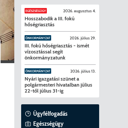
szavazóköri jegyzőkönyvei Pécelen
2026. évi általános választások
Helyi Vála
Jelöltekne
2026. augusztus 4.
EGÉSZSÉGÜGY
Hosszabodik a III. fokú
ntései
2024. évi 
hőségriasztás
letrészek)
2026. július 29.
ÖNKORMÁNYZAT
III. fokú hőségriasztás - ismét
vízosztással segít
önkormányzatunk
ató
2026. július 13.
ÖNKORMÁNYZAT
Nyári igazgatási szünet a
polgármesteri hivatalban július
ágot érintő szolgáltatás racionalizálása érdekében
lyok
22-től július 31-ig
tya/Applikáció
Ügyfélfogadás
lakozása
nyek/Diéta/Allergia
Egészségügy