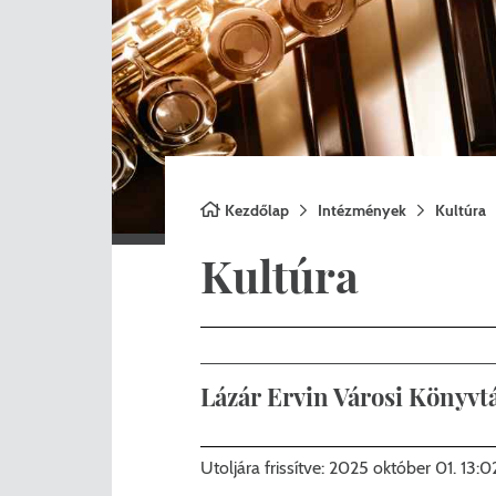
Nemzetiségi önkormányza
A
Önkormányzati kitüntetés
N
Pályázatok
Hi
Településrendezés
Be
Kezdőlap
Intézmények
Kultúra
Adatvédelem
Kultúra
Belső visszaélés bejelentő
Lázár Ervin Városi Könyvt
Ig
Utoljára frissítve:
2025 október 01. 13:0