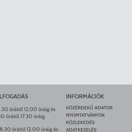
LFOGADÁS
INFORMÁCIÓK
KÖZÉRDEKŰ ADATOK
.30 órától 12.00 óráig és
NYOMTATVÁNYOK
00 órától 17.30 óráig
KÖZLEKEDÉS
8.30 órától 12.00 óráig és
ADATKEZELÉS