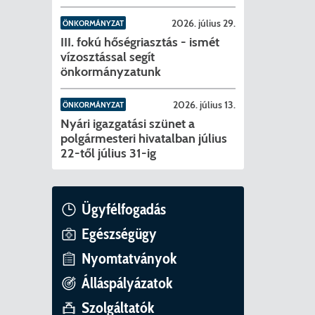
ványok
2026. július 29.
ÖNKORMÁNYZAT
II. ütem
érítési díjak
III. fokú hőségriasztás - ismét
vízosztással segít
mogatást nyert az alábbi projekt vonatkozásában.
t
önkormányzatunk
6. tanév
2026. július 13.
ÖNKORMÁNYZAT
Nyári igazgatási szünet a
polgármesteri hivatalban július
22-től július 31-ig
Ügyfélfogadás
Egészségügy
Nyomtatványok
Álláspályázatok
Szolgáltatók