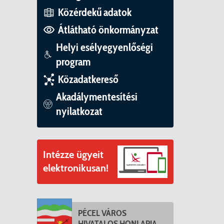
Közérdekű adatok
Átlátható önkormányzat
Helyi esélyegyenlőségi
program
Közadatkereső
Akadálymentesítési
nyilatkozat
Intézze ügyeit
elektronikusan!
PÉCEL VÁROS
HIVATALOS HONLAPJA