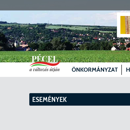
ÖNKORMÁNYZAT
H
Vezetők
Üg
Képviselő-testület
Je
ESEMÉNYEK
Bizottságok
Sz
Döntéshozatal
Vá