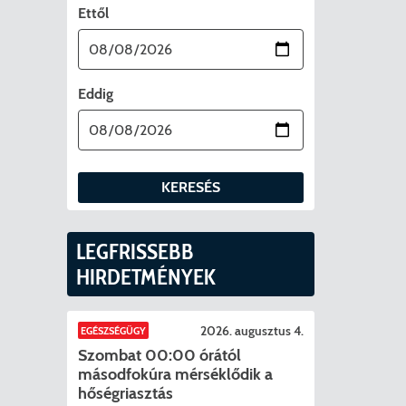
Ettől
szavazóköri jegyzőkönyvei Pécelen
2026. évi általános választások
Helyi Vála
Jelöltekne
ntései
2024. évi 
Eddig
letrészek)
KERESÉS
ató
LEGFRISSEBB
HIRDETMÉNYEK
ágot érintő szolgáltatás racionalizálása érdekében
lyok
tya/Applikáció
2026. augusztus 4.
EGÉSZSÉGÜGY
Szombat 00:00 órától
lakozása
nyek/Diéta/Allergia
másodfokúra mérséklődik a
hőségriasztás