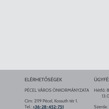
ELÉRHETŐSÉGEK
ÜGYFÉ
PÉCEL VÁROS ÖNKORMÁNYZATA
Hétfő: 8
13.
Cím: 2119 Pécel, Kossuth tér 1.
Tel.:
+36-28-452-751
Szerda: 