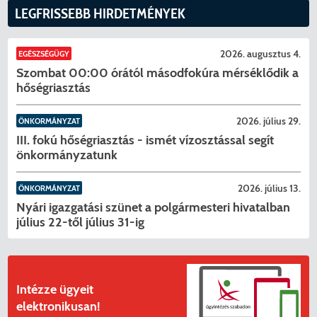
Menzakártya/Applikáció
LEGFRISSEBB HIRDETMÉNYEK
Pécel Város Önkormányzata ASP
Kedvezmények/Diéta/Allergia
Központhoz való csatlakozása
2026. augusztus 4.
EGÉSZSÉGÜGY
Szombat 00:00 órától másodfokúra mérséklődik a
Nyomtatványok
hőségriasztás
Péceli Polgármesteri Hivatal energetikai
korszerűsítése
Étkezési térítési díjak
2026. július 29.
ÖNKORMÁNYZAT
III. fokú hőségriasztás - ismét vízosztással segít
Komplex csapadékvíz-elvezetés
Kapcsolat
önkormányzatunk
korszerűsítése Pécelen II. ütem
2025/2026. tanév
2026. július 13.
ÖNKORMÁNYZAT
Pécel Város Önkormányzata 250 000
Nyári igazgatási szünet a polgármesteri hivatalban
július 22-től július 31-ig
000 Ft értékű támogatást nyert az
alábbi projekt vonatkozásában.
Intézze ügyeit
elektronikusan!