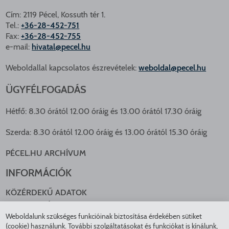
Cím: 2119 Pécel, Kossuth tér 1.
Tel.:
+36-28-452-751
Fax:
+36-28-452-755
e-mail:
hivatal@pecel.hu
Weboldallal kapcsolatos észrevételek:
weboldal@pecel.hu
ÜGYFÉLFOGADÁS
Hétfő: 8.30 órától 12.00 óráig és 13.00 órától 17.30 óráig
Szerda: 8.30 órától 12.00 óráig és 13.00 órától 15.30 óráig
PÉCEL.HU ARCHÍVUM
INFORMÁCIÓK
KÖZÉRDEKŰ ADATOK
NYOMTATVÁNYOK
Weboldalunk szükséges funkcióinak biztosítása érdekében sütiket
KÖZLEKEDÉS
(cookie) használunk. További szolgáltatásokat és funkciókat is kínálunk,