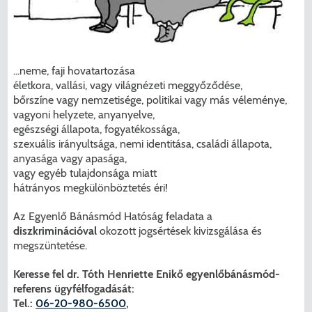
...neme, faji hovatartozása
életkora, vallási, vagy világnézeti meggyőződése,
bőrszíne vagy nemzetisége, politikai vagy más véleménye,
vagyoni helyzete, anyanyelve,
egészségi állapota, fogyatékossága,
szexuális irányultsága, nemi identitása, családi állapota,
anyasága vagy apasága,
vagy egyéb tulajdonsága miatt
hátrányos megkülönböztetés éri!
Az Egyenlő Bánásmód Hatóság feladata a
diszkriminációval
okozott jogsértések kivizsgálása és
megszüntetése.
Keresse fel dr. Tóth Henriette Enikő egyenlőbánásmód-
referens ügyfélfogadását:
Tel.:
06-20-980-6500
,