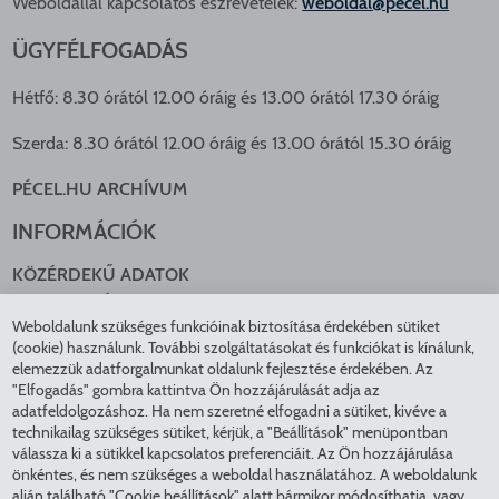
Weboldallal kapcsolatos észrevételek:
weboldal@pecel.hu
ÜGYFÉLFOGADÁS
Hétfő: 8.30 órától 12.00 óráig és 13.00 órától 17.30 óráig
Szerda: 8.30 órától 12.00 óráig és 13.00 órától 15.30 óráig
PÉCEL.HU ARCHÍVUM
INFORMÁCIÓK
KÖZÉRDEKŰ ADATOK
NYOMTATVÁNYOK
Weboldalunk szükséges funkcióinak biztosítása érdekében sütiket
KÖZLEKEDÉS
(cookie) használunk. További szolgáltatásokat és funkciókat is kínálunk,
ADATKEZELÉS
elemezzük adatforgalmunkat oldalunk fejlesztése érdekében. Az
ÁTLÁTHATÓ ÖNKORMÁNYZAT
"Elfogadás" gombra kattintva Ön hozzájárulását adja az
adatfeldolgozáshoz. Ha nem szeretné elfogadni a sütiket, kivéve a
COOKIE BEÁLLÍTÁSOK
technikailag szükséges sütiket, kérjük, a "Beállítások" menüpontban
INTÉZMÉNYEK
válassza ki a sütikkel kapcsolatos preferenciáit. Az Ön hozzájárulása
önkéntes, és nem szükséges a weboldal használatához. A weboldalunk
alján található "Cookie beállítások" alatt bármikor módosíthatja, vagy
EGÉSZSÉGÜGY