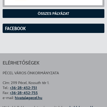
ÖSSZES PÁLYÁZAT
FACEBOOK
ELÉRHETŐSÉGEK
PÉCEL VÁROS ÖNKORMÁNYZATA
Cím: 2119 Pécel, Kossuth tér 1.
Tel.:
+36-28-452-751
Fax:
+36-28-452-755
e-mail:
hivatal@pecel.hu