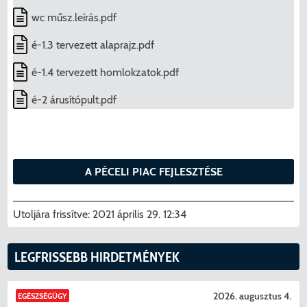
Menzakártya/Applikáció
wc műsz.leírás.pdf
Pécel Város Önkormányzata ASP
Kedvezmények/Diéta/Allergia
é-1.3 tervezett alaprajz.pdf
Központhoz való csatlakozása
Nyomtatványok
é-1.4 tervezett homlokzatok.pdf
Péceli Polgármesteri Hivatal energetikai
é-2 árusítópult.pdf
korszerűsítése
Étkezési térítési díjak
Komplex csapadékvíz-elvezetés
Kapcsolat
korszerűsítése Pécelen II. ütem
A PÉCELI PIAC FEJLESZTÉSE
2025/2026. tanév
Pécel Város Önkormányzata 250 000
Utoljára frissítve:
000 Ft értékű támogatást nyert az
2021 április 29. 12:34
alábbi projekt vonatkozásában.
LEGFRISSEBB HIRDETMÉNYEK
2026. augusztus 4.
EGÉSZSÉGÜGY