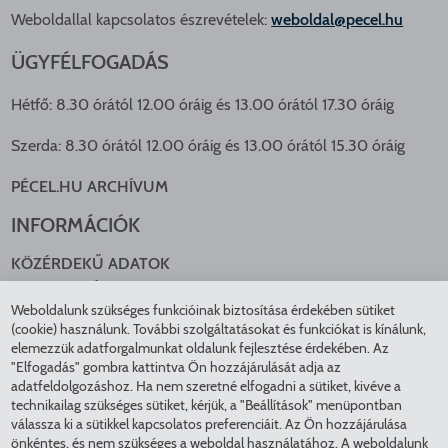
Weboldallal kapcsolatos észrevételek:
weboldal@pecel.hu
ÜGYFÉLFOGADÁS
Hétfő: 8.30 órától 12.00 óráig és 13.00 órától 17.30 óráig
Szerda: 8.30 órától 12.00 óráig és 13.00 órától 15.30 óráig
PÉCEL.HU ARCHÍVUM
INFORMÁCIÓK
KÖZÉRDEKŰ ADATOK
NYOMTATVÁNYOK
Weboldalunk szükséges funkcióinak biztosítása érdekében sütiket
KÖZLEKEDÉS
(cookie) használunk. További szolgáltatásokat és funkciókat is kínálunk,
ADATKEZELÉS
elemezzük adatforgalmunkat oldalunk fejlesztése érdekében. Az
ÁTLÁTHATÓ ÖNKORMÁNYZAT
"Elfogadás" gombra kattintva Ön hozzájárulását adja az
COOKIE BEÁLLÍTÁSOK
adatfeldolgozáshoz. Ha nem szeretné elfogadni a sütiket, kivéve a
technikailag szükséges sütiket, kérjük, a "Beállítások" menüpontban
INTÉZMÉNYEK
válassza ki a sütikkel kapcsolatos preferenciáit. Az Ön hozzájárulása
önkéntes, és nem szükséges a weboldal használatához. A weboldalunk