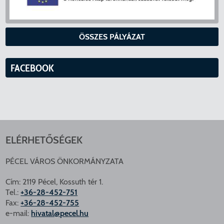
ÖSSZES PÁLYÁZAT
FACEBOOK
ELÉRHETŐSÉGEK
PÉCEL VÁROS ÖNKORMÁNYZATA
Cím: 2119 Pécel, Kossuth tér 1.
Tel.:
+36-28-452-751
Fax:
+36-28-452-755
e-mail:
hivatal@pecel.hu