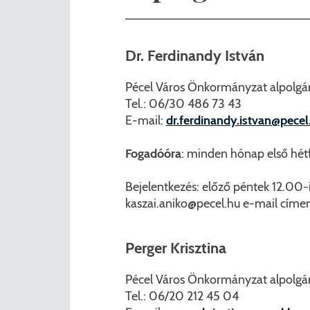
Nemzetiségi önkormányza
A
Önkormányzati kitüntetés
N
Dr. Ferdinandy István
Pályázatok
Hi
Pécel Város Önkormányzat alpolgá
Tel.: 06/30 486 73 43
Településrendezés
Be
E-mail:
dr.ferdinandy.istvan@pecel
Adatvédelem
Fogadóóra
: minden hónap első hétf
Belső visszaélés bejelentő
Bejelentkezés: előző péntek 12.00
kaszai.aniko@pecel.hu
e-mail címen
Perger Krisztina
Pécel Város Önkormányzat alpolgárm
Tel.: 06/20 212 45 04