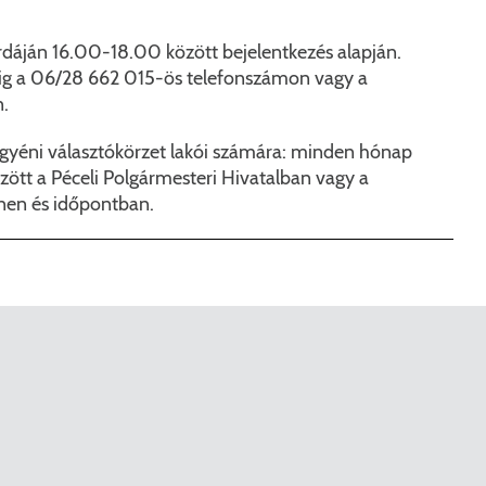
Péceli Polgármesteri Hivatal energetikai korszerűsítése
Nyomtat
rdáján 16.00-18.00 között bejelentkezés alapján.
Komplex csapadékvíz-elvezetés korszerűsítése Pécelen 
Étkezési t
-ig a 06/28 662 015-ös telefonszámon vagy a
.
Pécel Város Önkormányzata 250 000 000 Ft értékű tá
Kapcsola
gyéni választókörzet lakói számára: minden hónap
2025/202
ött a Péceli Polgármesteri Hivatalban vagy a
ínen és időpontban.