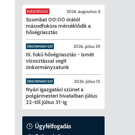
szavazóköri jegyzőkönyvei Pécelen
2026. évi általános választások
Helyi Vála
Jelöltekne
2026. augusztus 4.
EGÉSZSÉGÜGY
Szombat 00:00 órától
ntései
2024. évi 
másodfokúra mérséklődik a
hőségriasztás
letrészek)
2026. július 29.
ÖNKORMÁNYZAT
III. fokú hőségriasztás - ismét
vízosztással segít
ató
önkormányzatunk
2026. július 13.
ÖNKORMÁNYZAT
Nyári igazgatási szünet a
ágot érintő szolgáltatás racionalizálása érdekében
lyok
polgármesteri hivatalban július
22-től július 31-ig
tya/Applikáció
lakozása
nyek/Diéta/Allergia
Ügyfélfogadás