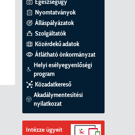
ványok
Egészségügy
Nyomtatványok
II. ütem
érítési díjak
Álláspályázatok
mogatást nyert az alábbi projekt vonatkozásában.
t
Szolgáltatók
Közérdekű adatok
6. tanév
Átlátható önkormányzat
Helyi esélyegyenlőségi
program
Közadatkereső
Akadálymentesítési
nyilatkozat
Intézze ügyeit