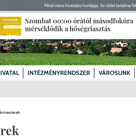
Pécel város hivatalos honlapja. Az oldal tartalma fel
Szombat 00:00 órától másodfokúra
mérséklődik a hőségriasztás
IVATAL
INTÉZMÉNYRENDSZER
VÁROSUNK
yfélfogadás, elérhetőségek
Polgármester
Egészségügy
Magunkról
gyző, aljegyző
Alpolgármesterek
Képviselő-testület tagjai
Szociális és gyermekvédelmi ellátás
Közösségeink
ármesterek
ervezeti egységek
Fejlesztési Bizottság
Köznevelés, oktatás
Kabinet
Fejlesztés
erek
lasztások
Humán Bizottság
Előterjesztések
Kultúra
Önkormányzati Iroda
Helyi Választási Iroda vezető
Közlekedés