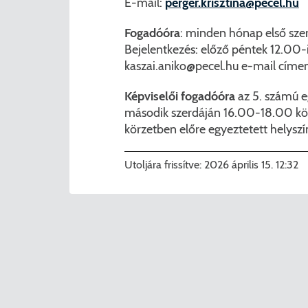
E-mail:
perger.krisztina@pecel.hu
Fogadóóra
: minden hónap első sze
Bejelentkezés: előző péntek 12.00
kaszai.aniko@pecel.hu
e-mail címen
Képviselői fogadóóra
az 5. számú e
második szerdáján 16.00-18.00 köz
körzetben előre egyeztetett helysz
Utoljára frissítve:
2026 április 15. 12:32