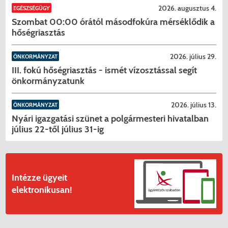
Menzakártya/Applikáció
2026. augusztus 4.
EGÉSZSÉGÜGY
Szombat 00:00 órától másodfokúra mérséklődik a
Pécel Város Önkormányzata ASP
Kedvezmények/Diéta/Allergia
hőségriasztás
Központhoz való csatlakozása
Nyomtatványok
2026. július 29.
ÖNKORMÁNYZAT
Péceli Polgármesteri Hivatal energetikai
III. fokú hőségriasztás - ismét vízosztással segít
korszerűsítése
Étkezési térítési díjak
önkormányzatunk
Komplex csapadékvíz-elvezetés
Kapcsolat
2026. július 13.
ÖNKORMÁNYZAT
Nyári igazgatási szünet a polgármesteri hivatalban
korszerűsítése Pécelen II. ütem
július 22-től július 31-ig
2025/2026. tanév
Pécel Város Önkormányzata 250 000
000 Ft értékű támogatást nyert az
alábbi projekt vonatkozásában.
Intézze ügyeit
elektronikusan!