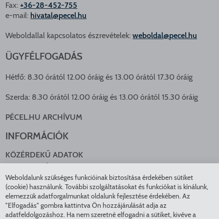
Fax:
+36-28-452-755
e-mail:
hivatal@pecel.hu
Weboldallal kapcsolatos észrevételek:
weboldal@pecel.hu
ÜGYFÉLFOGADÁS
Hétfő: 8.30 órától 12.00 óráig és 13.00 órától 17.30 óráig
Szerda: 8.30 órától 12.00 óráig és 13.00 órától 15.30 óráig
PÉCEL.HU ARCHÍVUM
INFORMÁCIÓK
KÖZÉRDEKŰ ADATOK
NYOMTATVÁNYOK
Weboldalunk szükséges funkcióinak biztosítása érdekében sütiket
KÖZLEKEDÉS
(cookie) használunk. További szolgáltatásokat és funkciókat is kínálunk,
ADATKEZELÉS
elemezzük adatforgalmunkat oldalunk fejlesztése érdekében. Az
ÁTLÁTHATÓ ÖNKORMÁNYZAT
"Elfogadás" gombra kattintva Ön hozzájárulását adja az
COOKIE BEÁLLÍTÁSOK
adatfeldolgozáshoz. Ha nem szeretné elfogadni a sütiket, kivéve a