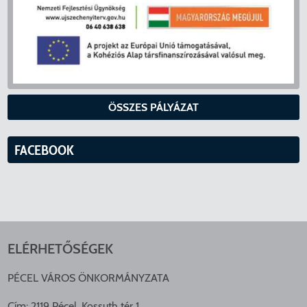
ÖSSZES PÁLYÁZAT
FACEBOOK
ELÉRHETŐSÉGEK
PÉCEL VÁROS ÖNKORMÁNYZATA
Cím: 2119 Pécel, Kossuth tér 1.