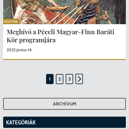
KULTÚRA
Meghívó a Péceli Magyar-Finn Baráti
Kör programjára
2022 június 14.
1
2
3
ARCHÍVUM
KATEGÓRIÁK