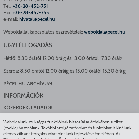
Tel.:
+36-28-452-751
Fax:
+36-28-452-755
e-mail:
hivatal@pecel.hu
Weboldallal kapcsolatos észrevételek:
weboldal@pecel.hu
ÜGYFÉLFOGADÁS
Hétfő: 8.30 órától 12.00 óráig és 13.00 órától 17.30 óráig
Szerda: 8.30 órától 12.00 óráig és 13.00 órától 15.30 óráig
PÉCEL.HU ARCHÍVUM
INFORMÁCIÓK
KÖZÉRDEKŰ ADATOK
NYOMTATVÁNYOK
Weboldalunk szükséges funkcióinak biztosítása érdekében sütiket
KÖZLEKEDÉS
(cookie) használunk. További szolgáltatásokat és funkciókat is kínálunk,
ADATKEZELÉS
elemezzük adatforgalmunkat oldalunk fejlesztése érdekében. Az
ÁTLÁTHATÓ ÖNKORMÁNYZAT