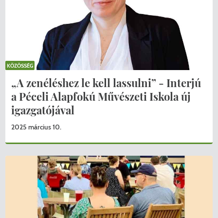
KÖZÖSSÉG
„A zenéléshez le kell lassulni” - Interjú
a Péceli Alapfokú Művészeti Iskola új
igazgatójával
2025 március 10.