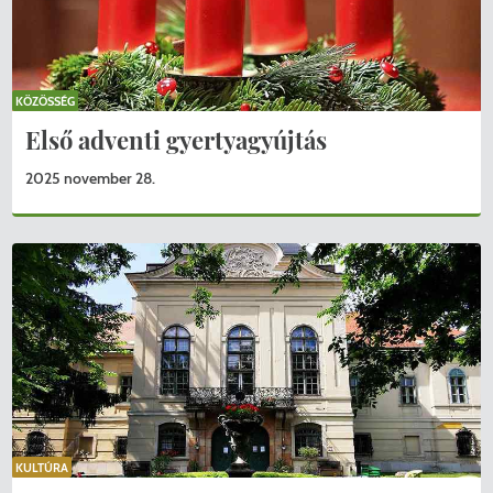
KÖZÖSSÉG
Első adventi gyertyagyújtás
2025 november 28.
KULTÚRA