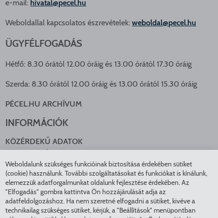
e-mail:
hivatal@pecel.hu
Weboldallal kapcsolatos észrevételek:
weboldal@pecel.hu
ÜGYFÉLFOGADÁS
Hétfő: 8.30 órától 12.00 óráig és 13.00 órától 17.30 óráig
Szerda: 8.30 órától 12.00 óráig és 13.00 órától 15.30 óráig
PÉCEL.HU ARCHÍVUM
INFORMÁCIÓK
KÖZÉRDEKŰ ADATOK
NYOMTATVÁNYOK
Weboldalunk szükséges funkcióinak biztosítása érdekében sütiket
KÖZLEKEDÉS
(cookie) használunk. További szolgáltatásokat és funkciókat is kínálunk,
ADATKEZELÉS
elemezzük adatforgalmunkat oldalunk fejlesztése érdekében. Az
ÁTLÁTHATÓ ÖNKORMÁNYZAT
"Elfogadás" gombra kattintva Ön hozzájárulását adja az
COOKIE BEÁLLÍTÁSOK
adatfeldolgozáshoz. Ha nem szeretné elfogadni a sütiket, kivéve a
technikailag szükséges sütiket, kérjük, a "Beállítások" menüpontban