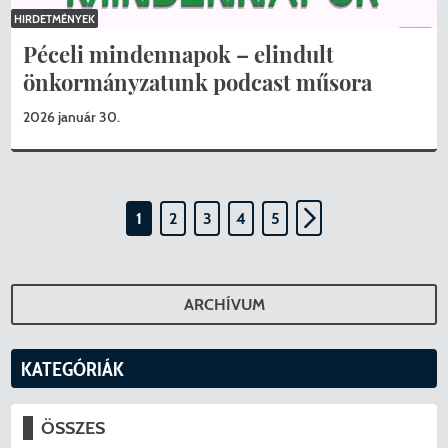
HIRDETMÉNYEK
Péceli mindennapok – elindult
önkormányzatunk podcast műsora
2026 január 30.
1
2
3
4
5
ARCHÍVUM
KATEGÓRIÁK
ÖSSZES