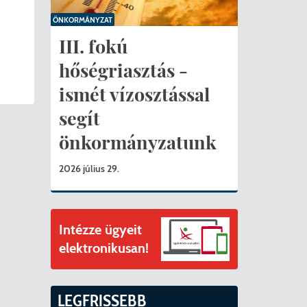
ványok
ÖNKORMÁNYZAT
II. ütem
érítési díjak
III. fokú
hőségriasztás -
mogatást nyert az alábbi projekt vonatkozásában.
t
ismét vízosztással
6. tanév
segít
önkormányzatunk
2026 július 29.
Intézze ügyeit
elektronikusan!
LEGFRISSEBB