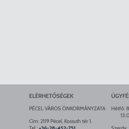
ELÉRHETŐSÉGEK
ÜGYFÉ
PÉCEL VÁROS ÖNKORMÁNYZATA
Hétfő: 8
13.
Cím: 2119 Pécel, Kossuth tér 1.
Tel.:
+36-28-452-751
Szerda: 