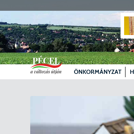
ÖNKORMÁNYZAT
H
Vezetők
Üg
Képviselő-testület
Je
Bizottságok
Sz
Döntéshozatal
Vá