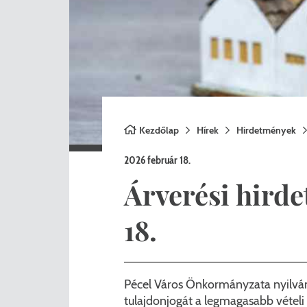
Nemzetiségi önkormányza
A
Önkormányzati kitüntetés
N
Pályázatok
Hi
Településrendezés
Be
Kezdőlap
Hírek
Hirdetmények
Adatvédelem
2026 február 18.
Belső visszaélés bejelentő
Árverési hird
18.
Pécel Város Önkormányzata nyilváno
tulajdonjogát a legmagasabb vételi á