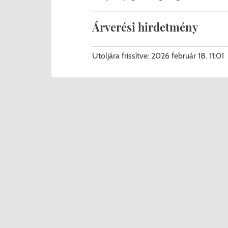
Árverési hirdetmény
Árverési-hirdetmény_2026-03-11
Utoljára frissítve:
2026 február 18. 11:01