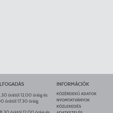
LFOGADÁS
INFORMÁCIÓK
KÖZÉRDEKŰ ADATOK
.30 órától 12.00 óráig és
NYOMTATVÁNYOK
00 órától 17.30 óráig
KÖZLEKEDÉS
8.30 órától 12.00 óráig és
ADATKEZELÉS