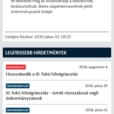
Itt tekintheti meg és módosíthatja a kedvencnek,
kiválasztottnak, illetve alapértelmezettnek jelölt
önkormányzatok listáját.
Utoljára frissítve:
2020 július 02. 00:21
LEGFRISSEBB HIRDETMÉNYEK
KERESÉS
2026. augusztus 4.
EGÉSZSÉGÜGY
Hosszabodik a III. fokú hőségriasztás
2026. július 29.
ÖNKORMÁNYZAT
III. fokú hőségriasztás - ismét vízosztással segít
önkormányzatunk
2026. július 13.
ÖNKORMÁNYZAT