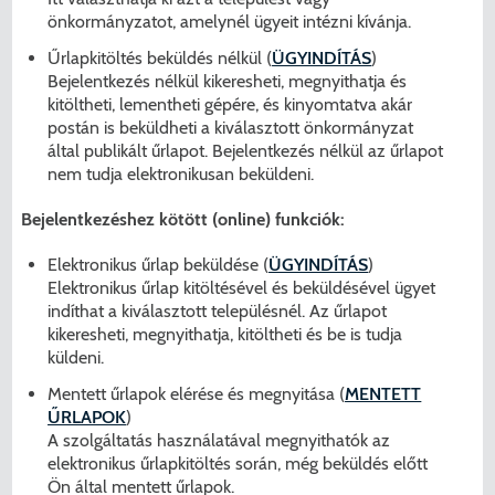
önkormányzatot, amelynél ügyeit intézni kívánja.
Űrlapkitöltés beküldés nélkül (
ÜGYINDÍTÁS
)
Bejelentkezés nélkül kikeresheti, megnyithatja és
kitöltheti, lementheti gépére, és kinyomtatva akár
postán is beküldheti a kiválasztott önkormányzat
által publikált űrlapot. Bejelentkezés nélkül az űrlapot
nem tudja elektronikusan beküldeni.
Bejelentkezéshez kötött (online) funkciók:
Elektronikus űrlap beküldése (
ÜGYINDÍTÁS
)
Elektronikus űrlap kitöltésével és beküldésével ügyet
indíthat a kiválasztott településnél. Az űrlapot
kikeresheti, megnyithatja, kitöltheti és be is tudja
küldeni.
Mentett űrlapok elérése és megnyitása (
MENTETT
ŰRLAPOK
)
A szolgáltatás használatával megnyithatók az
elektronikus űrlapkitöltés során, még beküldés előtt
Ön által mentett űrlapok.