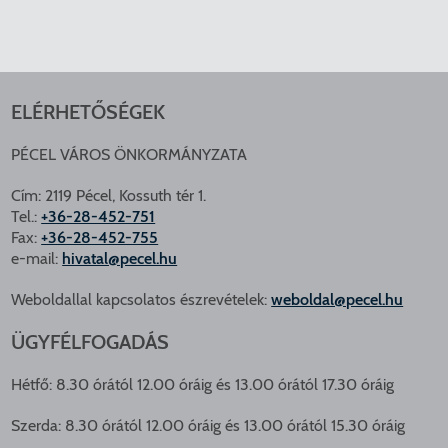
ELÉRHETŐSÉGEK
PÉCEL VÁROS ÖNKORMÁNYZATA
Cím: 2119 Pécel, Kossuth tér 1.
Tel.:
+36-28-452-751
Fax:
+36-28-452-755
e-mail:
hivatal@pecel.hu
Weboldallal kapcsolatos észrevételek:
weboldal@pecel.hu
ÜGYFÉLFOGADÁS
Hétfő: 8.30 órától 12.00 óráig és 13.00 órától 17.30 óráig
Szerda: 8.30 órától 12.00 óráig és 13.00 órától 15.30 óráig