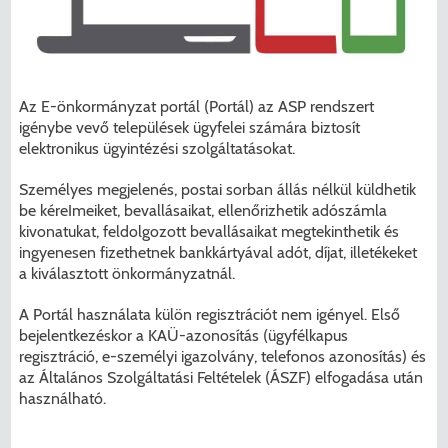
Menzakártya/Applikáció
Pécel Város Önkormányzata ASP
Kedvezmények/Diéta/Allergia
Központhoz való csatlakozása
Nyomtatványok
Az E-önkormányzat portál (Portál) az ASP rendszert
Péceli Polgármesteri Hivatal energetikai
igénybe vevő települések ügyfelei számára biztosít
elektronikus ügyintézési szolgáltatásokat.
korszerűsítése
Étkezési térítési díjak
Személyes megjelenés, postai sorban állás nélkül küldhetik
Komplex csapadékvíz-elvezetés
Kapcsolat
be kéreImeiket, bevallásaikat, ellenőrizhetik adószámla
kivonatukat, feldolgozott bevallásaikat megtekinthetik és
korszerűsítése Pécelen II. ütem
ingyenesen fizethetnek bankkártyával adót, díjat, illetékeket
2025/2026. tanév
a kiválasztott önkormányzatnál.
Pécel Város Önkormányzata 250 000
000 Ft értékű támogatást nyert az
A Portál használata külön regisztrációt nem igényel. Első
bejelentkezéskor a KAÜ-azonosítás (ügyfélkapus
alábbi projekt vonatkozásában.
regisztráció, e-személyi igazolvány, telefonos azonosítás) és
az Általános Szolgáltatási Feltételek (ÁSZF) elfogadása után
használható.