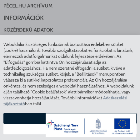
PÉCEL.HU ARCHÍVUM
INFORMÁCIÓK
KÖZÉRDEKŰ ADATOK
NYOMTATVÁNYOK
Weboldalunk szükséges funkcióinak biztosítása érdekében sütiket
KÖZLEKEDÉS
(cookie) használunk. További szolgáltatásokat és funkciókat is kínálunk,
ADATKEZELÉS
elemezzük adatforgalmunkat oldalunk fejlesztése érdekében. Az
ÁTLÁTHATÓ ÖNKORMÁNYZAT
"Elfogadás" gombra kattintva Ön hozzájárulását adja az
COOKIE BEÁLLÍTÁSOK
adatfeldolgozáshoz. Ha nem szeretné elfogadni a sütiket, kivéve a
technikailag szükséges sütiket, kérjük, a "Beállítások" menüpontban
INTÉZMÉNYEK
válassza ki a sütikkel kapcsolatos preferenciáit. Az Ön hozzájárulása
önkéntes, és nem szükséges a weboldal használatához. A weboldalunk
EGÉSZSÉGÜGY
alján található "Cookie beállítások" alatt bármikor módosíthatja, vagy
visszavonhatja hozzájárulását. További információkat
Adatkezelési
KÖZMŰSZOLGÁLTATÓK
tájékoztató
ban talál.
RENDVÉDELEM
VÁROSÜZEMELTETÉS
ELFOGADÁS
COPYRIGHT © 2025 - Pécel Város Önkormányzata - Minden
BEÁLLÍTÁSOK
jog fenntartva - Az oldal tartalma feltöltés alatt