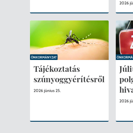
2026 jú
ÖNKORMÁNYZAT
ÖNKORMÁ
Tájékoztatás
Júli
szúnyoggyérítésről
pol
hiv
2026 június 25.
2026 jú