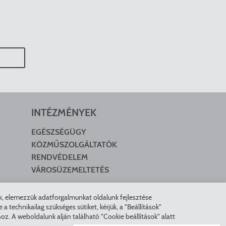
INTÉZMÉNYEK
EGÉSZSÉGÜGY
KÖZMŰSZOLGÁLTATÓK
RENDVÉDELEM
VÁROSÜZEMELTETÉS
nk, elemezzük adatforgalmunkat oldalunk fejlesztése
technikailag szükséges sütiket, kérjük, a "Beállítások"
z. A weboldalunk alján található "Cookie beállítások" alatt