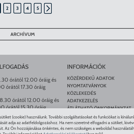
2
3
4
5
ARCHÍVUM
LFOGADÁS
INFORMÁCIÓK
KÖZÉRDEKŰ ADATOK
.30 órától 12.00 óráig és
NYOMTATVÁNYOK
00 órától 17.30 óráig
KÖZLEKEDÉS
8.30 órától 12.00 óráig és
ADATKEZELÉS
00 órától 15.30 óráig
ÁTLÁTHATÓ ÖNKORMÁNYZAT
COOKIE BEÁLLÍTÁSOK
tiket (cookie) használunk. További szolgáltatásokat és funkciókat is kínálu
HU ARCHÍVUM
t adja az adatfeldolgozáshoz. Ha nem szeretné elfogadni a sütiket, kivéve a 
it. Az Ön hozzájárulása önkéntes, és nem szükséges a weboldal használatáho