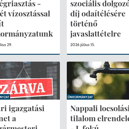
Péceli Polgármesteri Hivatal energetikai korszerűsítése
Nyomtat
égriasztás -
szociális dolgozó
ét vízosztással
díj odaítélésére
Komplex csapadékvíz-elvezetés korszerűsítése Pécelen 
Étkezési t
ít
történő
Pécel Város Önkormányzata 250 000 000 Ft értékű tá
Kapcsola
kormányzatunk
javaslattételre
2025/202
lius 29.
2026 július 15.
NYZAT
ÖNKORMÁNYZAT
ri igazgatási
Nappali locsolás
net a
tilalom elrendel
gármesteri
- I. fokú