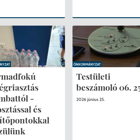
NYZAT
ÖNKORMÁNYZAT
rmadfokú
Testületi
égriasztás
beszámoló 06. 25
mbattól -
2026 június 25.
osztással és
ítőpontokkal
zülünk