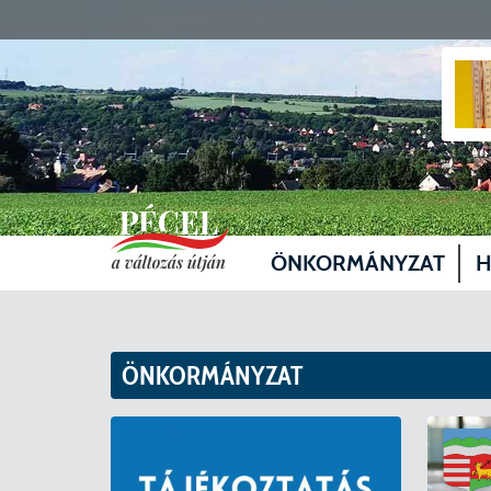
ÖNKORMÁNYZAT
H
Vezetők
Üg
Képviselő-testület
Je
ÖNKORMÁNYZAT
Bizottságok
Sz
Döntéshozatal
Vá