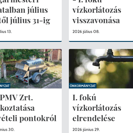
atalban július
vízkorlátozás
ől július 31-ig
visszavonása
lius 13.
2026 július 08.
KERESÉS
NYZAT
ÖNKORMÁNYZAT
PMV Zrt.
I. fokú
ékoztatása
vízkorlátozás
vételi pontokról
elrendelése
nius 30.
2026 június 29.