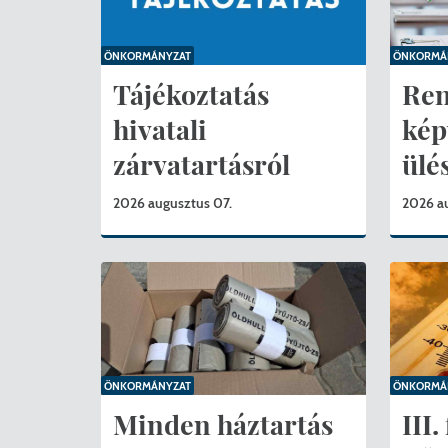
Nemzetiségi önkormányza
A
ÖNKORMÁNYZAT
ÖNKORMÁ
Önkormányzati kitüntetés
N
Tájékoztatás
Ren
hivatali
kép
Pályázatok
Hi
zárvatartásról
ülés
Településrendezés
Be
2026 augusztus 07.
2026 a
Adatvédelem
Belső visszaélés bejelentő
ÖNKORMÁNYZAT
ÖNKORMÁ
Minden háztartás
III.