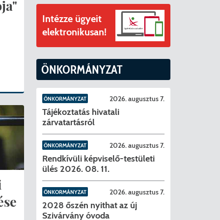
ványok
ja"
Intézze ügyeit
II. ütem
érítési díjak
elektronikusan!
mogatást nyert az alábbi projekt vonatkozásában.
t
ÖNKORMÁNYZAT
6. tanév
2026. augusztus 7.
ÖNKORMÁNYZAT
Tájékoztatás hivatali
zárvatartásról
2026. augusztus 7.
ÖNKORMÁNYZAT
Rendkívüli képviselő-testületi
ülés 2026. 08. 11.
i
2026. augusztus 7.
ÖNKORMÁNYZAT
ése
2028 őszén nyithat az új
Szivárvány óvoda