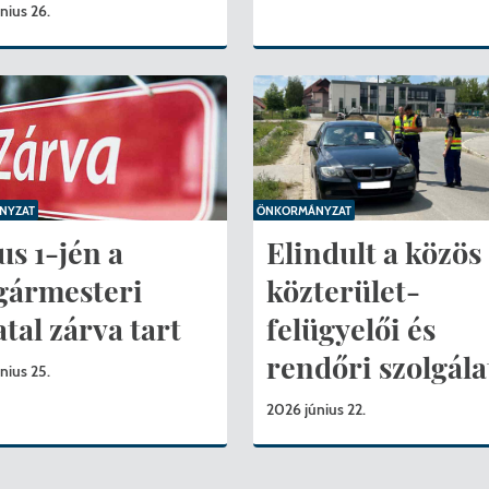
nius 26.
NYZAT
ÖNKORMÁNYZAT
us 1-jén a
Elindult a közös
gármesteri
közterület-
atal zárva tart
felügyelői és
rendőri szolgála
nius 25.
2026 június 22.