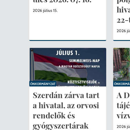
hiv
2026 július 15.
22-t
2026 jú
ÖNKORMÁNYZAT
ÖNKORMÁ
Szerdán zárva tart
A D
a hivatal, az orvosi
táj
rendelők és
víz
gyógyszertárak
2026 jú