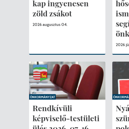
kap ingyenesen
hős
zöld zsákot
ism
seg
2026 augusztus 04.
ön
2026 jú
ÖNKORMÁNYZAT
ÖNKORMÁ
Rendkívüli
Nyá
képviselő-testületi
szü
ülés 2026. 07. 16.
pol