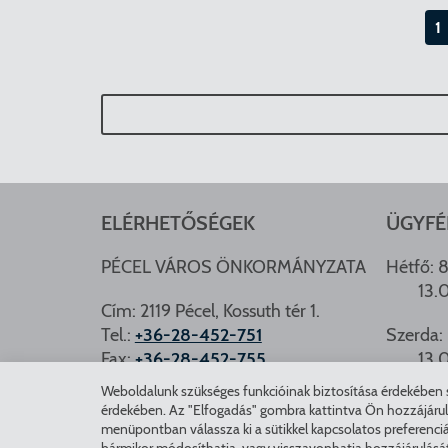
1
ELÉRHETŐSÉGEK
ÜGYFÉ
PÉCEL VÁROS ÖNKORMÁNYZATA
Hétfő: 8
13.
Cím: 2119 Pécel, Kossuth tér 1.
Tel.:
+36-28-452-751
Szerda: 
Fax:
+36-28-452-755
13.
e-mail:
hivatal@pecel.hu
Weboldalunk szükséges funkcióinak biztosítása érdekében sü
PÉCEL.
érdekében. Az "Elfogadás" gombra kattintva Ön hozzájárulásá
Weboldallal kapcsolatos észrevételek:
menüpontban válassza ki a sütikkel kapcsolatos preferenciá