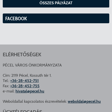
ÖSSZES PÁLYÁZAT
FACEBOOK
ELÉRHETŐSÉGEK
PÉCEL VÁROS ÖNKORMÁNYZATA
Cím: 2119 Pécel, Kossuth tér 1.
Tel.:
+36-28-452-751
Fax:
+36-28-452-755
e-mail:
hivatal@pecel.hu
Weboldallal kapcsolatos észrevételek:
weboldal@pecel.hu