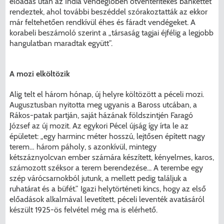
előadás után az India vendéglőben ötventerítékes bankettet
rendeztek, ahol további beszéddel szórakoztatták az ekkor
már feltehetően rendkívül éhes és fáradt vendégeket. A
korabeli beszámoló szerint a „társaság tagjai éjfélig a legjobb
hangulatban maradtak együtt”.
A mozi elköltözik
Alig telt el három hónap, új helyre költözött a péceli mozi.
Augusztusban nyitotta meg ugyanis a Baross utcában, a
Rákos-patak partján, saját házának földszintjén Faragó
József az új mozit. Az egykori Pécel újság így írta le az
épületet: „egy harminc méter hosszú, lejtősen épített nagy
terem… három páholy, s azonkívül, mintegy
kétszáznyolcvan ember számára készített, kényelmes, karos,
számozott széksor a terem berendezése... A terembe egy
szép várócsarnokból jutunk, a mellett pedig találjuk a
ruhatárat és a büfét.” Igazi helytörténeti kincs, hogy az első
előadások alkalmával levetített, péceli leventék avatásáról
készült 1925-ös felvétel még ma is elérhető.