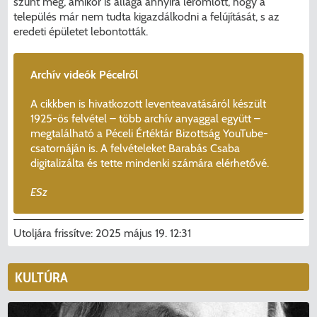
szűnt meg, amikor is állaga annyira leromlott, hogy a
település már nem tudta kigazdálkodni a felújítását, s az
eredeti épületet lebontották.
Archív videók Pécelről
A cikkben is hivatkozott leventeavatásáról készült
1925-ös felvétel – több archív anyaggal együtt –
megtalálható a Péceli Értéktár Bizottság YouTube-
csatornáján is. A felvételeket Barabás Csaba
digitalizálta és tette mindenki számára elérhetővé.
ESz
KERESÉS
Utoljára frissítve:
2025 május 19. 12:31
KULTÚRA