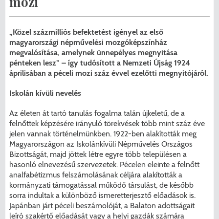
mozi
Menzakártya/Applikáció
Pécel Város Önkormányzata ASP
Kedvezmények/Diéta/Allergia
„Közel százmilliós befektetést igényel az első
Központhoz való csatlakozása
magyarországi népművelési mozgóképszínház
Nyomtatványok
megvalósítása, amelynek ünnepélyes megnyitása
Péceli Polgármesteri Hivatal energetikai
pénteken lesz” – így tudósított a Nemzeti Újság 1924
áprilisában a péceli mozi száz évvel ezelőtti megnyitójáról.
korszerűsítése
Étkezési térítési díjak
Iskolán kívüli nevelés
Komplex csapadékvíz-elvezetés
Kapcsolat
Az életen át tartó tanulás fogalma talán újkeletű, de a
korszerűsítése Pécelen II. ütem
2025/2026. tanév
felnőttek képzésére irányuló törekvések több mint száz éve
jelen vannak történelmünkben. 1922-ben alakították meg
Pécel Város Önkormányzata 250 000
Magyarországon az Iskolánkívüli Népművelés Országos
000 Ft értékű támogatást nyert az
Bizottságát, majd jöttek létre egyre több településen a
hasonló elnevezésű szervezetek. Pécelen eleinte a felnőtt
alábbi projekt vonatkozásában.
analfabétizmus felszámolásának céljára alakították a
kormányzati támogatással működő társulást, de később
sorra indultak a különböző ismeretterjesztő előadások is.
Japánban járt péceli beszámolóját, a Balaton adottságait
leíró szakértő előadását vagy a helyi gazdák számára