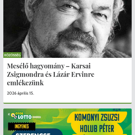
KÖZÖSSÉG
Mesélő hagyomány – Karsai
Zsigmondra és Lázár Ervinre
emlékezünk
2026 április 15.