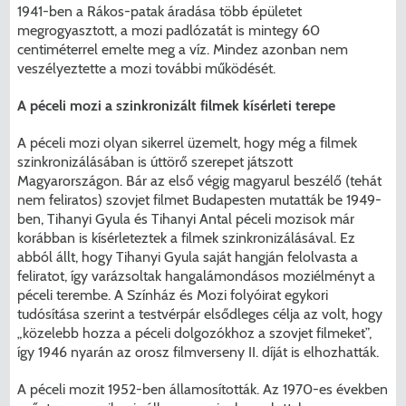
1941-ben a Rákos-patak áradása több épületet
megrogyasztott, a mozi padlózatát is mintegy 60
centiméterrel emelte meg a víz. Mindez azonban nem
veszélyeztette a mozi további működését.
A péceli mozi a szinkronizált filmek kísérleti terepe
A péceli mozi olyan sikerrel üzemelt, hogy még a filmek
szinkronizálásában is úttörő szerepet játszott
Magyarországon. Bár az első végig magyarul beszélő (tehát
nem feliratos) szovjet filmet Budapesten mutatták be 1949-
ben, Tihanyi Gyula és Tihanyi Antal péceli mozisok már
korábban is kísérleteztek a filmek szinkronizálásával. Ez
abból állt, hogy Tihanyi Gyula saját hangján felolvasta a
feliratot, így varázsoltak hangalámondásos moziélményt a
péceli terembe. A Színház és Mozi folyóirat egykori
tudósítása szerint a testvérpár elsődleges célja az volt, hogy
„közelebb hozza a péceli dolgozókhoz a szovjet filmeket”,
így 1946 nyarán az orosz filmverseny II. díját is elhozhatták.
A péceli mozit 1952-ben államosították. Az 1970-es években