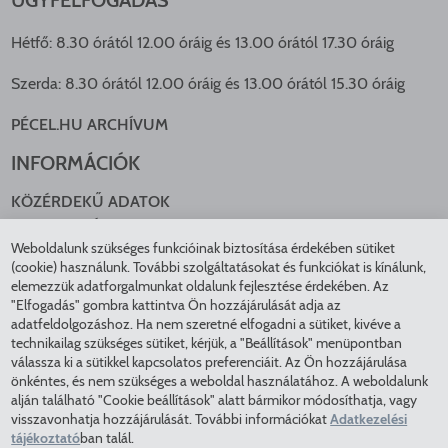
ÜGYFÉLFOGADÁS
Hétfő: 8.30 órától 12.00 óráig és 13.00 órától 17.30 óráig
Szerda: 8.30 órától 12.00 óráig és 13.00 órától 15.30 óráig
PÉCEL.HU ARCHÍVUM
INFORMÁCIÓK
KÖZÉRDEKŰ ADATOK
NYOMTATVÁNYOK
Weboldalunk szükséges funkcióinak biztosítása érdekében sütiket
KÖZLEKEDÉS
(cookie) használunk. További szolgáltatásokat és funkciókat is kínálunk,
ADATKEZELÉS
elemezzük adatforgalmunkat oldalunk fejlesztése érdekében. Az
ÁTLÁTHATÓ ÖNKORMÁNYZAT
"Elfogadás" gombra kattintva Ön hozzájárulását adja az
adatfeldolgozáshoz. Ha nem szeretné elfogadni a sütiket, kivéve a
COOKIE BEÁLLÍTÁSOK
technikailag szükséges sütiket, kérjük, a "Beállítások" menüpontban
INTÉZMÉNYEK
válassza ki a sütikkel kapcsolatos preferenciáit. Az Ön hozzájárulása
önkéntes, és nem szükséges a weboldal használatához. A weboldalunk
alján található "Cookie beállítások" alatt bármikor módosíthatja, vagy
EGÉSZSÉGÜGY
visszavonhatja hozzájárulását. További információkat
Adatkezelési
KÖZMŰSZOLGÁLTATÓK
tájékoztató
ban talál.