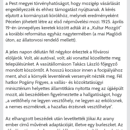
a Pest megyei törvényhatóságot, hogy mozigép vásárlását
engedélyezzék és ehhez támogatást nyújtsanak. A kérés
eljutott a kormányzati körökhöz, melynek eredményeként
Pécelen jöhetett létre az első népművelési mozi. 1925. április
19-én ünnepélyes keretek között adták át a „Kultur Mozgót”
a korábbi református egyház nagytermében (a mai Maglódi
úton, az állatorvosi rendelő mellett).
A jeles napon délután fél négykor érkeztek a fővárosi
elöljárók. Volt, aki autóval, volt, aki vonattal közelítette meg
településünket. A vasútállomáson Takács László főjegyző
mondott köszöntőt. A hosszú kocsisor innen a focipályához
ment, ahol a környék leventéinek versenyét nézték meg. Fél
hatkor Pogány Frigyes, a vallás- és közoktatásügyi
minisztérium helyettes államtitkára nyitotta meg az újjáépült
mozit, aki beszédében figyelmeztette a hallgatóságot, hogy
„a vetítőhely ne legyen vesztőhely, ne legyen az erkölcsnek,
a nemes eszméknek, a hazafias érzésnek vesztőhelye”.
Az elhangzott beszédek után levetítették Jókai Az arany
ember című művének adaptációját, illetve egy burleszket. Az