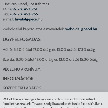
Cím: 2119 Pécel, Kossuth tér 1.
Tel.:
+36-28-452-751
Fax:
+36-28-452-755
e-mail:
hivatal@pecel.hu
Weboldallal kapcsolatos észrevételek:
weboldal@pecel.hu
ÜGYFÉLFOGADÁS
Hétfő: 8.30 órától 12.00 óráig és 13.00 órától 17.30 óráig
Szerda: 8.30 órától 12.00 óráig és 13.00 órától 15.30 óráig
PÉCEL.HU ARCHÍVUM
INFORMÁCIÓK
KÖZÉRDEKŰ ADATOK
NYOMTATVÁNYOK
Weboldalunk szükséges funkcióinak biztosítása érdekében sütiket
KÖZLEKEDÉS
(cookie) használunk. További szolgáltatásokat és funkciókat is kínálunk,
ADATKEZELÉS