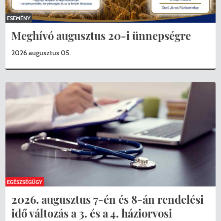
ESEMÉNY
Meghívó augusztus 20-i ünnepségre
2026 augusztus 05.
EGÉSZSÉGÜGY
2026. augusztus 7-én és 8-án rendelési
idő változás a 3. és a 4. háziorvosi