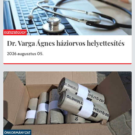
EGÉSZSÉGÜGY
Dr. Varga Ágnes háziorvos helyettesítés
KERESÉS
2026 augusztus 05.
ÖNKORMÁNYZAT