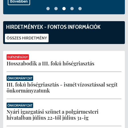
Menzakártya/Applikáció
Bővebben
Pécel Város Önkormányzata ASP
Kedvezmények/Diéta/Allergia
Központhoz való csatlakozása
HIRDETMÉNYEK - FONTOS INFORMÁCIÓK
Nyomtatványok
Péceli Polgármesteri Hivatal energetikai
ÖSSZES HIRDETMÉNY
korszerűsítése
Étkezési térítési díjak
EGÉSZSÉGÜGY
Komplex csapadékvíz-elvezetés
Kapcsolat
Hosszabodik a III. fokú hőségriasztás
korszerűsítése Pécelen II. ütem
2025/2026. tanév
ÖNKORMÁNYZAT
Pécel Város Önkormányzata 250 000
III. fokú hőségriasztás - ismét vízosztással segít
000 Ft értékű támogatást nyert az
önkormányzatunk
alábbi projekt vonatkozásában.
ÖNKORMÁNYZAT
Nyári igazgatási szünet a polgármesteri
hivatalban július 22-től július 31-ig