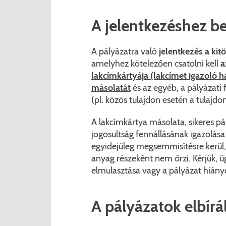
A jelentkezéshez 
A pályázatra való
jelentkezés a kitö
amelyhez kötelezően csatolni kell
a
lakcímkártyája (lakcímet igazoló h
másolatát
és az egyéb, a pályázati 
(pl. közös tulajdon esetén a tulajdo
A lakcímkártya másolata, sikeres pá
jogosultság fennállásának igazolása 
egyidejűleg megsemmisítésre kerül
anyag részeként nem őrzi. Kérjük, üg
elmulasztása vagy a pályázat hiány
A pályázatok elbír