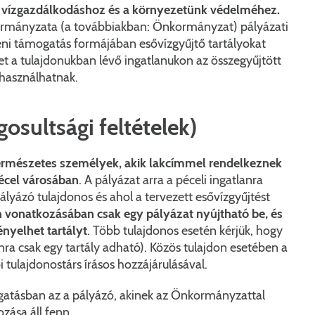
Péceli Polgármesteri Hivatal energetikai korszerűsítése
Nyomtat
ó vízgazdálkodáshoz és a környezetünk védelméhez.
rmányzata (a továbbiakban: Önkormányzat) pályázati
Komplex csapadékvíz-elvezetés korszerűsítése Pécelen 
Étkezési t
eni támogatás formájában esővízgyűjtő tartályokat
yet a tulajdonukban lévő ingatlanukon az összegyűjtött
Pécel Város Önkormányzata 250 000 000 Ft értékű tá
Kapcsola
 használhatnak.
2025/202
gosultsági feltételek)
ermészetes személyek, akik lakcímmel rendelkeznek
écel városában
. A pályázat arra a péceli ingatlanra
lyázó tulajdonos és ahol a tervezett esővízgyűjtést
an vonatkozásában csak egy pályázat nyújtható be, és
ényelhet tartályt
. Több tulajdonos esetén kérjük, hogy
nra csak egy tartály adható). Közös tulajdon esetében a
 tulajdonostárs írásos hozzájárulásával.
atásban az a pályázó, akinek az Önkormányzattal
zása áll fenn.