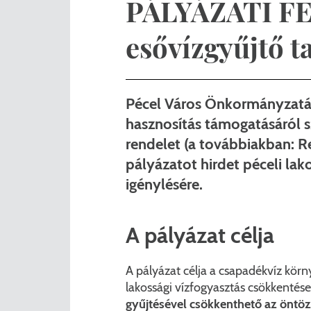
PÁLYÁZATI F
Nemzetiségi önkormányza
A
esővízgyűjtő t
Önkormányzati kitüntetés
N
Pályázatok
Hi
Pécel Város Önkormányzatána
Településrendezés
Be
hasznosítás támogatásáról s
rendelet (a továbbiakban: Re
Adatvédelem
pályázatot hirdet péceli lak
igénylésére.
Belső visszaélés bejelentő
A pályázat célja
A pályázat célja a csapadékvíz kör
lakossági vízfogyasztás csökkentés
gyűjtésével csökkenthető az öntöz