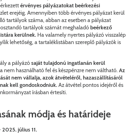
érkezett
érvényes pályázatokat beérkezési
szlet erejéig. Amennyiben több érvényes pályázat kerül
lló tartályok száma, abban az esetben a pályázat
iosztandó tartályok számát meghaladó
beérkező
listára kerülnek.
Ha valamely nyertes pályázó visszalép
ílik lehetőség, a tartaléklistában szereplő pályázók is
ály a pályázó
saját tulajdonú ingatlanán kerül
ra nem használható fel és készpénzre nem váltható.
Az
sát nem vállalja, azok átvételéről, hazaszállításáról
knak kell gondoskodniuk.
Az átvétel pontos idejéről és
nkormányzat írásban értesíti.
ásának módja és határideje
 2025. július 11.