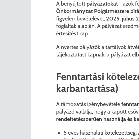
A benyújtott
pályázatokat
- azok f
Önkormányzat Polgármestere bírál
figyelembevételével,
2025. július 2
foglaltak alapján. A pályázat ere
értesítést
kap.
A nyertes pályázók a tartályok átvé
tájékoztatást kapnak, a pályázat elb
Fenntartási köteleze
karbantartása)
A támogatás igénybevétele
fenntar
pályázó vállalja, hogy a kapott esőv
rendeltetésszerűen használja és ka
5 éves használati kötelezettség: