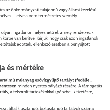
ra az önkormányzati tulajdonú vagy állami kezelésű
élyek, illetve a nem természetes személy
k olyan ingatlanon helyezhető el, amely rendelkezik
n körbe van kerítve. Kérjük, hogy csak azon ingatlanok
eltételek adottak, ellenkező esetben a benyújtott
a és mértéke
rtartalmú műanyag esővízgyűjtő tartályt (fedéllel,
smentesen
minden nyertes pályázó részére. A támogatás
ly, a felsorolt tartozékokkal (pénzbeli kifizetésre,
at által kiosztandó, biztosítandó tartályok
száma