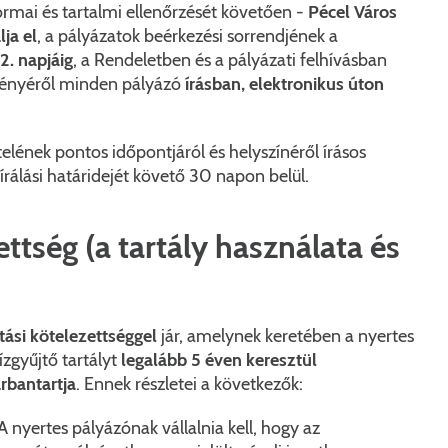
ormai és tartalmi ellenőrzését követően -
Pécel Város
ja el
, a pályázatok beérkezési sorrendjének a
2. napjáig
, a Rendeletben és a pályázati felhívásban
dményéről minden pályázó
írásban, elektronikus úton
telének pontos időpontjáról és helyszínéről írásos
írálási határidejét követő 30 napon belül.
ttség (a tartály használata és
tási kötelezettséggel
jár, amelynek keretében a nyertes
ízgyűjtő tartályt
legalább 5 éven keresztül
rbantartja
. Ennek részletei a következők:
A nyertes pályázónak vállalnia kell, hogy az