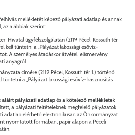
KERESÉS
felhívás mellékletét képező pályázati adatlap és annak
, az alábbiak szerint:
eri Hivatal
ügyfélszolgálatán (2119 Pécel, Kossuth tér
fel kell tüntetni a „Pályázat lakossági esővíz-
tot. A személyes átadáskor átvételi elismervény
ati anyagról.
nyzata címére (2119 Pécel, Kossuth tér 1.) történő
l tüntetni a „Pályázat lakossági esővíz-hasznosítás
s aláírt pályázati adatlap
és
a kötelező mellékletek
ített, a pályázati feltételeknek megfelelő pályázatok
ti adatlap elérhető elektronikusan az Önkormányzat
nt nyomtatott formában, papír alapon a Péceli
atán.