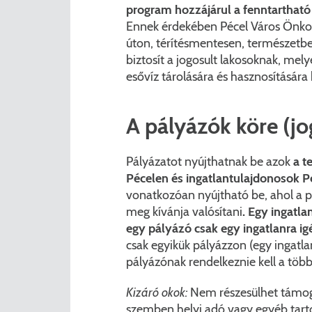
program hozzájárul a fenntarthat
Ennek érdekében Pécel Város Önko
úton, térítésmentesen, természetb
biztosít a jogosult lakosoknak, mel
esővíz tárolására és hasznosítására
A pályázók köre (jo
Pályázatot nyújthatnak be azok
a t
Pécelen és ingatlantulajdonosok P
vonatkozóan nyújtható be, ahol a pá
meg kívánja valósítani
. Egy ingatl
egy pályázó csak egy ingatlanra ig
csak egyikük pályázzon (egy ingatla
pályázónak rendelkeznie kell a többi
Kizáró okok:
Nem részesülhet támog
szemben helyi adó vagy egyéb tarto