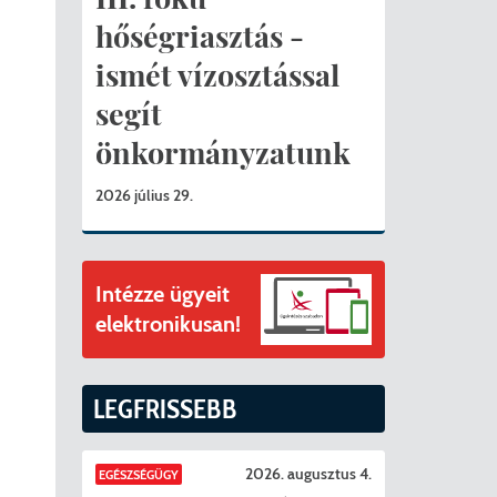
ványok
hőségriasztás -
II. ütem
érítési díjak
ismét vízosztással
segít
mogatást nyert az alábbi projekt vonatkozásában.
t
önkormányzatunk
6. tanév
2026 július 29.
Intézze ügyeit
elektronikusan!
LEGFRISSEBB
2026. augusztus 4.
EGÉSZSÉGÜGY