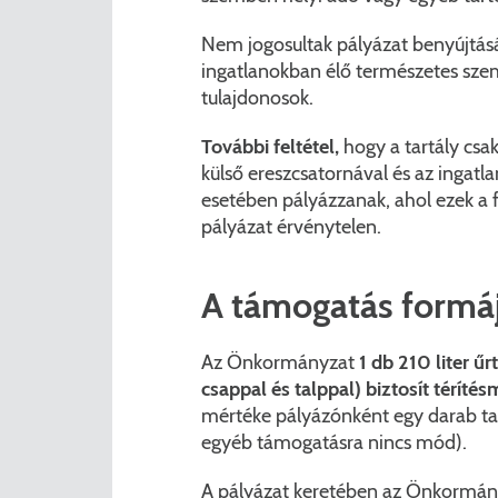
Nem jogosultak pályázat benyújtásá
ingatlanokban élő természetes szem
tulajdonosok.
További feltétel,
hogy a tartály csa
külső ereszcsatornával és az ingatla
esetében pályázzanak, ahol ezek a f
pályázat érvénytelen.
A támogatás formáj
Az Önkormányzat
1 db 210 liter ű
csappal és talppal) biztosít téríté
mértéke pályázónként egy darab tartá
egyéb támogatásra nincs mód).
A pályázat keretében az Önkormányz