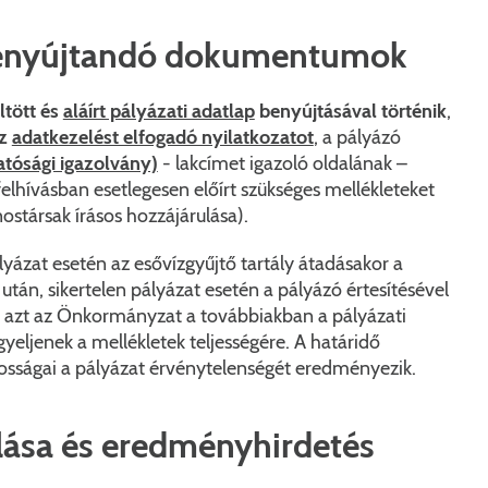
benyújtandó dokumentumok
ltött és
aláírt pályázati adatlap
benyújtásával történik
,
z
adatkezelést elfogadó nyilatkozatot
, a pályázó
atósági igazolvány)
- lakcímet igazoló oldalának –
felhívásban esetlegesen előírt szükséges
mellékleteket
nostársak írásos hozzájárulása).
lyázat esetén az esővízgyűjtő tartály átadásakor a
után, sikertelen pályázat esetén a pályázó értesítésével
, azt az Önkormányzat a továbbiakban a pályázati
yeljenek a mellékletek teljességére. A határidő
osságai a pályázat érvénytelenségét eredményezik.
álása és eredményhirdetés