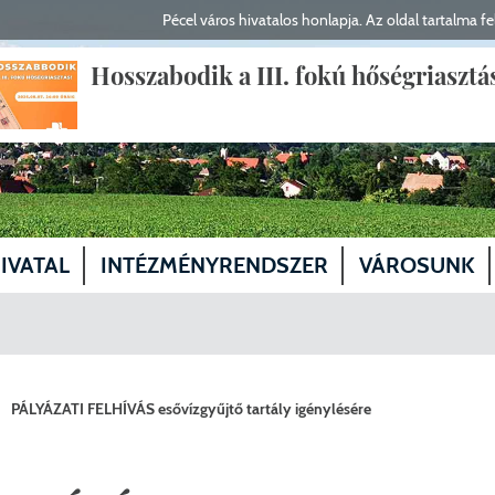
Pécel város hivatalos honlapja. Az oldal tartalma fel
Hosszabodik a III. fokú hőségriasztá
IVATAL
INTÉZMÉNYRENDSZER
VÁROSUNK
yfélfogadás, elérhetőségek
Polgármester
Egészségügy
Magunkról
gyző, aljegyző
Alpolgármesterek
Képviselő-testület tagjai
Szociális és gyermekvédelmi ellátás
Közösségeink
PÁLYÁZATI FELHÍVÁS esővízgyűjtő tartály igénylésére
ervezeti egységek
Fejlesztési Bizottság
Köznevelés, oktatás
Kabinet
Fejlesztés
lasztások
Humán Bizottság
Előterjesztések
Kultúra
Önkormányzati Iroda
Helyi Választási Iroda vezető
Közlekedés