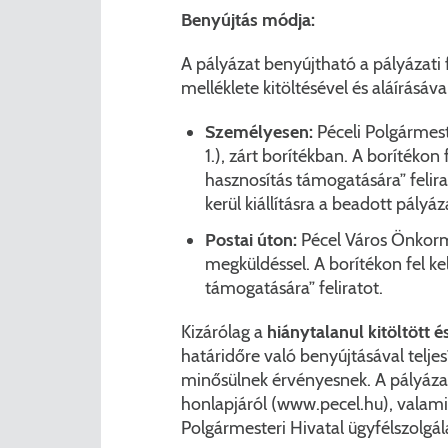
Benyújtás módja:
A pályázat benyújtható a pályázati 
melléklete kitöltésével és aláírásával
Személyesen:
Péceli Polgármest
1.), zárt borítékban. A borítékon 
hasznosítás támogatására” felira
kerül kiállításra a beadott pályáz
Postai úton:
Pécel Város Önkormá
megküldéssel. A borítékon fel kel
támogatására” feliratot.
Kizárólag a
hiánytalanul kitöltött é
határidőre való benyújtásával teljes
minősülnek érvényesnek. A pályáza
honlapjáról (www.pecel.hu), valami
Polgármesteri Hivatal ügyfélszolgál