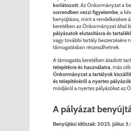
korlátozott.
Az Önkormányzat a be
sorrendben veszi figyelembe
, a ké
benyújtásra, mint a rendelkezésre á
keretében az Önkormányzat által k
pályázatok elutasításra és tartalék
vagy további tartály beszerzésére ny
támogatásban részesülhetnek.
A támogatás keretében átadott tart
telepítésre és használatra
, más cél
Önkormányzat a tartályok kiszállítá
és telepítéséről a nyertes pályázó
módjáról a nyertes pályázókat az Ö
A pályázat benyújt
Benyújtási időszak:
2025. július 3.-