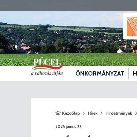
ÖNKORMÁNYZAT
H
Vezetők
Üg
Képviselő-testület
Je
Kezdőlap
Hírek
Hirdetmények
Bizottságok
Sz
2025 június 27.
Döntéshozatal
Vá