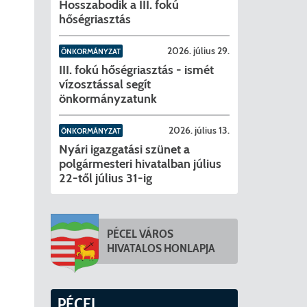
Hosszabodik a III. fokú
hőségriasztás
2026. július 29.
ÖNKORMÁNYZAT
III. fokú hőségriasztás - ismét
vízosztással segít
önkormányzatunk
2026. július 13.
ÖNKORMÁNYZAT
Nyári igazgatási szünet a
polgármesteri hivatalban július
22-től július 31-ig
PÉCEL VÁROS
HIVATALOS HONLAPJA
PÉCEL