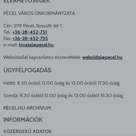
ELÉRHETŐSÉGEK
PÉCEL VÁROS ÖNKORMÁNYZATA
Cím: 2119 Pécel, Kossuth tér 1.
Tel.:
+36-28-452-751
Fax:
+36-28-452-755
e-mail:
hivatal@pecel.hu
Weboldallal kapcsolatos észrevételek:
weboldal@pecel.hu
ÜGYFÉLFOGADÁS
Hétfő: 8.30 órától 12.00 óráig és 13.00 órától 17.30 óráig
Szerda: 8.30 órától 12.00 óráig és 13.00 órától 15.30 óráig
PÉCEL.HU ARCHÍVUM
INFORMÁCIÓK
KÖZÉRDEKŰ ADATOK