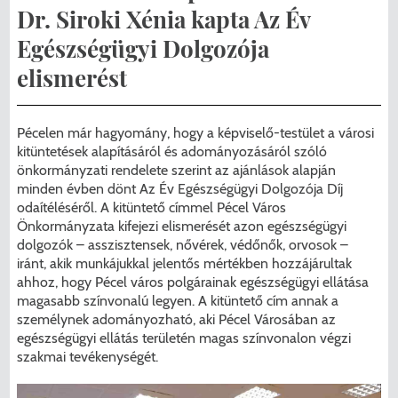
Menzakártya/Applikáció
Dr. Siroki Xénia kapta Az Év
Pécel Város Önkormányzata ASP
Egészségügyi Dolgozója
Kedvezmények/Diéta/Allergia
Központhoz való csatlakozása
elismerést
Nyomtatványok
Péceli Polgármesteri Hivatal energetikai
Pécelen már hagyomány, hogy a képviselő-testület a városi
korszerűsítése
Étkezési térítési díjak
kitüntetések alapításáról és adományozásáról szóló
önkormányzati rendelete szerint az ajánlások alapján
Komplex csapadékvíz-elvezetés
Kapcsolat
minden évben dönt Az Év Egészségügyi Dolgozója Díj
korszerűsítése Pécelen II. ütem
odaítéléséről. A kitüntető címmel Pécel Város
2025/2026. tanév
Önkormányzata kifejezi elismerését azon egészségügyi
dolgozók – asszisztensek, nővérek, védőnők, orvosok –
Pécel Város Önkormányzata 250 000
iránt, akik munkájukkal jelentős mértékben hozzájárultak
000 Ft értékű támogatást nyert az
ahhoz, hogy Pécel város polgárainak egészségügyi ellátása
magasabb színvonalú legyen. A kitüntető cím annak a
alábbi projekt vonatkozásában.
személynek adományozható, aki Pécel Városában az
egészségügyi ellátás területén magas színvonalon végzi
szakmai tevékenységét.