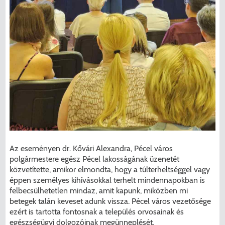
Az eseményen dr. Kővári Alexandra, Pécel város
polgármestere egész Pécel lakosságának üzenetét
közvetítette, amikor elmondta, hogy a túlterheltséggel vagy
éppen személyes kihívásokkal terhelt mindennapokban is
felbecsülhetetlen mindaz, amit kapunk, miközben mi
betegek talán keveset adunk vissza. Pécel város vezetősége
ezért is tartotta fontosnak a település orvosainak és
egészségügyi dolgozóinak megünneplését.