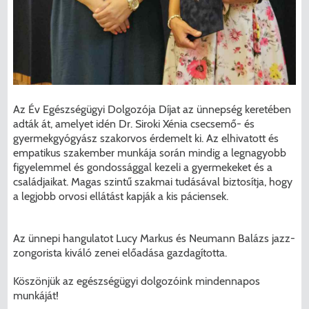
Az Év Egészségügyi Dolgozója Díjat az ünnepség keretében
adták át, amelyet idén Dr. Siroki Xénia csecsemő- és
gyermekgyógyász szakorvos érdemelt ki. Az elhivatott és
empatikus szakember munkája során mindig a legnagyobb
figyelemmel és gondossággal kezeli a gyermekeket és a
családjaikat. Magas szintű szakmai tudásával biztosítja, hogy
a legjobb orvosi ellátást kapják a kis páciensek.
Az ünnepi hangulatot Lucy Markus és Neumann Balázs jazz-
zongorista kiváló zenei előadása gazdagította.
Köszönjük az egészségügyi dolgozóink mindennapos
munkáját!