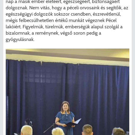
nap a másik ember életéért, egészségéért, biztonságáért
dolgoznak. Nem vitás, hogy a péceli orvosaink és segítőik, az
egészségügyi dolgozók sokszor csendben, észrevétlenül,
mégis felbecsülhetetlen értékű munkát végeznek Pécel
lakóiért. Figyelmük, türelmük, emberségük alapul szolgál a
bizalomnak, a reménynek, végső soron pedig a
gyógyulásnak.