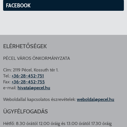
FACEBOOK
ELÉRHETŐSÉGEK
PÉCEL VÁROS ÖNKORMÁNYZATA
Cím: 2119 Pécel, Kossuth tér 1.
Tel.:
+36-28-452-751
Fax:
+36-28-452-755
e-mail:
hivatal@pecel.hu
Weboldallal kapcsolatos észrevételek:
weboldal@pecel.hu
ÜGYFÉLFOGADÁS
Hétfő: 8.30 órától 12.00 óráig és 13.00 órától 17.30 óráig