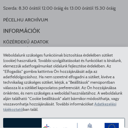
Szerda: 8.30 órától 12.00 óráig és 13.00 órától 15.30 óráig
PÉCEL.HU ARCHÍVUM
INFORMÁCIÓK
KÖZÉRDEKŰ ADATOK
NYOMTATVÁNYOK
Weboldalunk szükséges funkcióinak biztosítása érdekében sütiket
KÖZLEKEDÉS
(cookie) használunk. További szolgáltatásokat és funkciókat is kínálunk,
ADATKEZELÉS
elemezzük adatforgalmunkat oldalunk fejlesztése érdekében. Az
ÁTLÁTHATÓ ÖNKORMÁNYZAT
"Elfogadás" gombra kattintva Ön hozzájárulását adja az
COOKIE BEÁLLÍTÁSOK
adatfeldolgozáshoz. Ha nem szeretné elfogadni a sütiket, kivéve a
technikailag szükséges sütiket, kérjük, a "Beállítások" menüpontban
INTÉZMÉNYEK
válassza ki a sütikkel kapcsolatos preferenciáit. Az Ön hozzájárulása
önkéntes, és nem szükséges a weboldal használatához. A weboldalunk
EGÉSZSÉGÜGY
alján található "Cookie beállítások" alatt bármikor módosíthatja, vagy
visszavonhatja hozzájárulását. További információkat
Adatkezelési
KÖZMŰSZOLGÁLTATÓK
tájékoztató
ban talál.
RENDVÉDELEM
VÁROSÜZEMELTETÉS
ELFOGADÁS