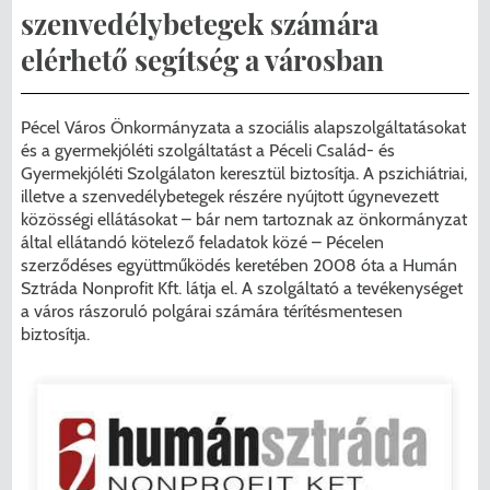
Menzakártya/Applikáció
szenvedélybetegek számára
Pécel Város Önkormányzata ASP
elérhető segítség a városban
Kedvezmények/Diéta/Allergia
Központhoz való csatlakozása
Nyomtatványok
Pécel Város Önkormányzata a szociális alapszolgáltatásokat
Péceli Polgármesteri Hivatal energetikai
és a gyermekjóléti szolgáltatást a Péceli Család- és
korszerűsítése
Étkezési térítési díjak
Gyermekjóléti Szolgálaton keresztül biztosítja. A pszichiátriai,
illetve a szenvedélybetegek részére nyújtott úgynevezett
közösségi ellátásokat – bár nem tartoznak az önkormányzat
Komplex csapadékvíz-elvezetés
Kapcsolat
által ellátandó kötelező feladatok közé – Pécelen
korszerűsítése Pécelen II. ütem
szerződéses együttműködés keretében 2008 óta a Humán
2025/2026. tanév
Sztráda Nonprofit Kft. látja el. A szolgáltató a tevékenységet
Pécel Város Önkormányzata 250 000
a város rászoruló polgárai számára térítésmentesen
biztosítja.
000 Ft értékű támogatást nyert az
alábbi projekt vonatkozásában.