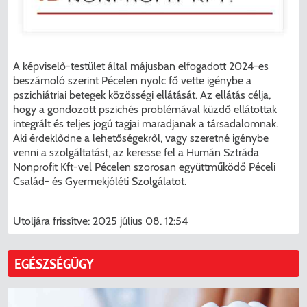
A képviselő-testület által májusban elfogadott 2024-es
beszámoló szerint Pécelen nyolc fő vette igénybe a
pszichiátriai betegek közösségi ellátását. Az ellátás célja,
hogy a gondozott pszichés problémával küzdő ellátottak
integrált és teljes jogú tagjai maradjanak a társadalomnak.
Aki érdeklődne a lehetőségekről, vagy szeretné igénybe
venni a szolgáltatást, az keresse fel a Humán Sztráda
Nonprofit Kft-vel Pécelen szorosan együttműködő Péceli
Család- és Gyermekjóléti Szolgálatot.
Utoljára frissítve:
2025 július 08. 12:54
EGÉSZSÉGÜGY