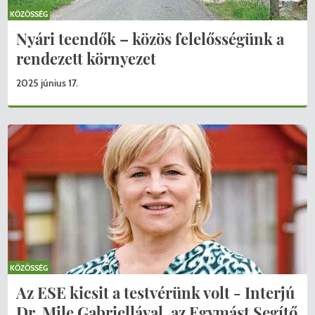
KÖZÖSSÉG
Nyári teendők – közös felelősségünk a
rendezett környezet
2025 június 17.
KÖZÖSSÉG
Az ESE kicsit a testvérünk volt - Interjú
Dr. Mile Gabriellával, az Egymást Segítő