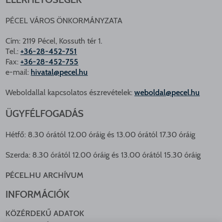
PÉCEL VÁROS ÖNKORMÁNYZATA
Cím: 2119 Pécel, Kossuth tér 1.
Tel.:
+36-28-452-751
Fax:
+36-28-452-755
e-mail:
hivatal@pecel.hu
Weboldallal kapcsolatos észrevételek:
weboldal@pecel.hu
ÜGYFÉLFOGADÁS
Hétfő: 8.30 órától 12.00 óráig és 13.00 órától 17.30 óráig
Szerda: 8.30 órától 12.00 óráig és 13.00 órától 15.30 óráig
PÉCEL.HU ARCHÍVUM
INFORMÁCIÓK
KÖZÉRDEKŰ ADATOK