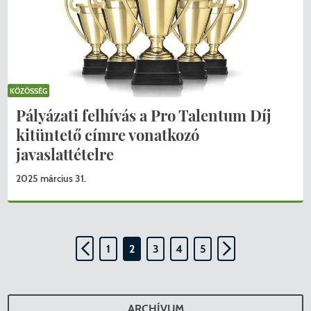
KÖZÖSSÉG
Pályázati felhívás a Pro Talentum Díj
kitüntető címre vonatkozó
javaslattételre
2025 március 31.
1
2
3
4
5
ARCHÍVUM