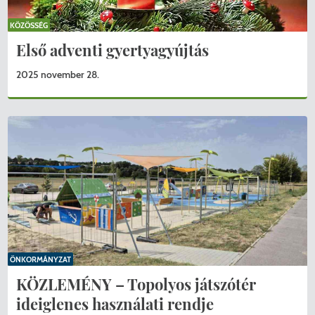
KÖZÖSSÉG
Első adventi gyertyagyújtás
2025 november 28.
ÖNKORMÁNYZAT
KÖZLEMÉNY – Topolyos játszótér
ideiglenes használati rendje