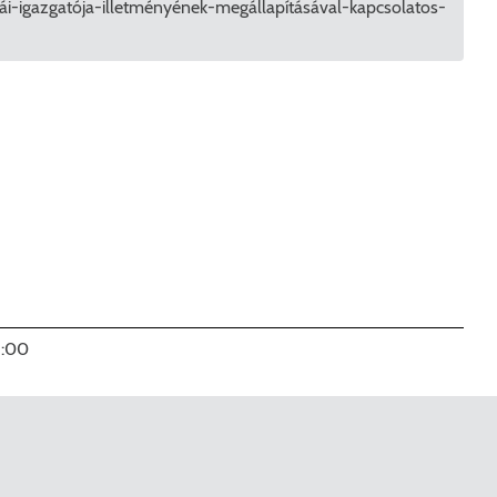
i-igazgatója-illetményének-megállapításával-kapcsolatos-
KERESÉS
1:00