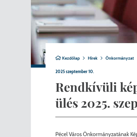
Nemzetiségi önkormányza
A
Önkormányzati kitüntetés
N
Pályázatok
Hi
Településrendezés
Be
Kezdőlap
Hírek
Önkormányzat
Adatvédelem
2025 szeptember 10.
Belső visszaélés bejelentő
Rendkívüli kép
ülés 2025. sze
Pécel Város Önkormányzatának Képv