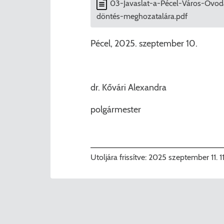
03-Javaslat-a-Pécel-Város-Óvodá
döntés-meghozatalára.pdf
Pécel, 2025. szeptember 10.
dr. Kővári Alexandra
polgármester
Utoljára frissítve:
2025 szeptember 11. 1