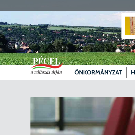
ÖNKORMÁNYZAT
H
Vezetők
Üg
Képviselő-testület
Je
Bizottságok
Sz
Döntéshozatal
Vá