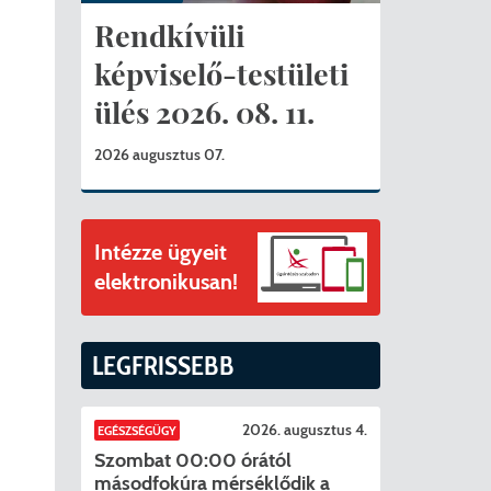
ványok
Rendkívüli
II. ütem
érítési díjak
képviselő-testületi
ülés 2026. 08. 11.
mogatást nyert az alábbi projekt vonatkozásában.
t
2026 augusztus 07.
6. tanév
Intézze ügyeit
elektronikusan!
LEGFRISSEBB
2026. augusztus 4.
EGÉSZSÉGÜGY
Szombat 00:00 órától
másodfokúra mérséklődik a