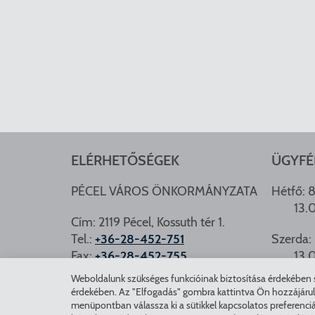
ELÉRHETŐSÉGEK
ÜGYFÉ
PÉCEL VÁROS ÖNKORMÁNYZATA
Hétfő: 8
13.
Cím: 2119 Pécel, Kossuth tér 1.
Tel.:
+36-28-452-751
Szerda: 
Fax:
+36-28-452-755
13.
e-mail:
hivatal@pecel.hu
Weboldalunk szükséges funkcióinak biztosítása érdekében sü
PÉCEL.
érdekében. Az "Elfogadás" gombra kattintva Ön hozzájárulásá
Weboldallal kapcsolatos észrevételek:
menüpontban válassza ki a sütikkel kapcsolatos preferenciá