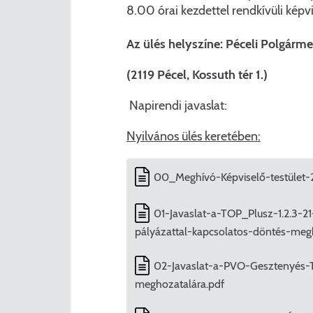
8.00 órai kezdettel rendkívüli képvi
Az ülés helyszíne: Péceli Polgármes
(2119 Pécel, Kossuth tér 1.)
Napirendi javaslat:
Nyilvános ülés keretében:
00_Meghívó-Képviselő-testület-
01-Javaslat-a-TOP_Plusz-1.2.3-21
pályázattal-kapcsolatos-döntés-meg
02-Javaslat-a-PVO-Gesztenyés-T
meghozatalára.pdf