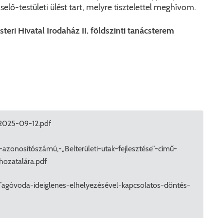
Péceli Polgármesteri Hivatal energetikai korszerűsítése
Nyomtat
selő-testületi ülést tart, melyre tisztelettel meghívom.
Komplex csapadékvíz-elvezetés korszerűsítése Pécelen 
Étkezési t
teri Hivatal Irodaház II. földszinti tanácsterem
Pécel Város Önkormányzata 250 000 000 Ft értékű tá
Kapcsola
2025/202
2025-09-12.pdf
-azonosítószámú,-„Belterületi-utak-fejlesztése”-című-
hozatalára.pdf
agóvoda-ideiglenes-elhelyezésével-kapcsolatos-döntés-