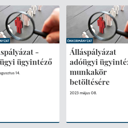
NYZAT
ÖNKORMÁNYZAT
áspályázat -
Álláspályázat
ügyi ügyintéző
adóügyi ügyinté
munkakör
gusztus 14.
betöltésére
2023 május 08.