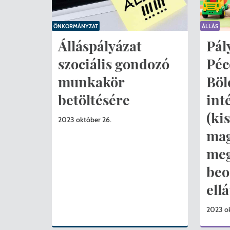
ÖNKORMÁNYZAT
ÁLLÁS
Álláspályázat
Pál
szociális gondozó
Péc
munkakör
Böl
betöltésére
int
(ki
2023 október 26.
mag
meg
beo
ell
2023 o