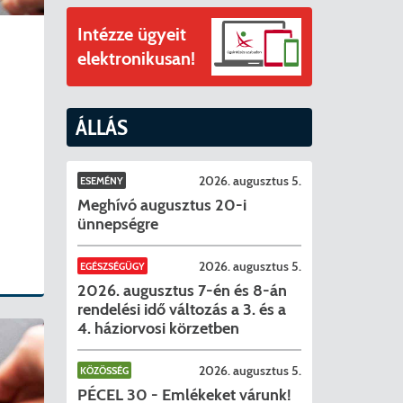
ványok
Intézze ügyeit
II. ütem
érítési díjak
elektronikusan!
mogatást nyert az alábbi projekt vonatkozásában.
t
ÁLLÁS
6. tanév
2026. augusztus 5.
ESEMÉNY
Meghívó augusztus 20-i
ünnepségre
2026. augusztus 5.
EGÉSZSÉGÜGY
2026. augusztus 7-én és 8-án
rendelési idő változás a 3. és a
4. háziorvosi körzetben
2026. augusztus 5.
KÖZÖSSÉG
PÉCEL 30 - Emlékeket várunk!