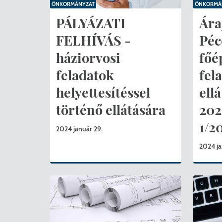
ÖNKORMÁNYZAT
ÖNKORMÁ
PÁLYÁZATI
Ára
FELHÍVÁS -
Péc
háziorvosi
főé
feladatok
fel
helyettesítéssel
ell
történő ellátására
202
1/2
2024 január 29.
2024 ja