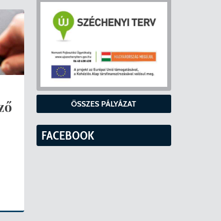
ző
ÖSSZES PÁLYÁZAT
FACEBOOK