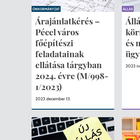
ÖNKORMÁNYZAT
ÁLLÁS
Árajánlatkérés –
Áll
Pécel város
kör
főépítészi
és 
feladatainak
ügy
ellátása tárgyban
2023 n
2024. évre (M/998-
1/2023)
2023 december 13.