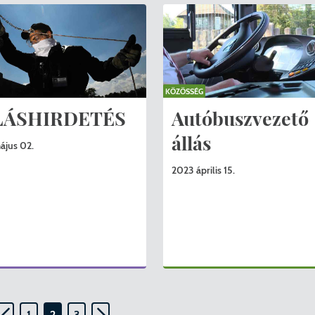
KÖZÖSSÉG
LÁSHIRDETÉS
Autóbuszvezető
állás
ájus 02.
2023 április 15.
1
2
3