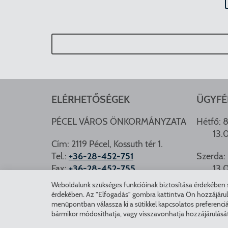
ELÉRHETŐSÉGEK
ÜGYFÉ
PÉCEL VÁROS ÖNKORMÁNYZATA
Hétfő: 8
13.
Cím: 2119 Pécel, Kossuth tér 1.
Tel.:
+36-28-452-751
Szerda: 
Fax:
+36-28-452-755
13.
e-mail:
hivatal@pecel.hu
Weboldalunk szükséges funkcióinak biztosítása érdekében sü
PÉCEL.
érdekében. Az "Elfogadás" gombra kattintva Ön hozzájárulásá
Weboldallal kapcsolatos észrevételek:
menüpontban válassza ki a sütikkel kapcsolatos preferenciá
bármikor módosíthatja, vagy visszavonhatja hozzájárulásá
weboldal@pecel.hu