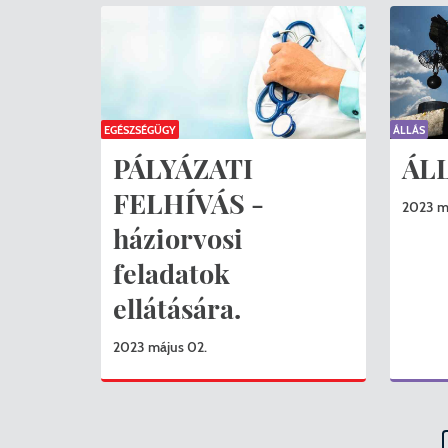
EGÉSZSÉGÜGY
ÁLLÁS
PÁLYÁZATI
ÁL
FELHÍVÁS -
2023 m
háziorvosi
feladatok
ellátására.
2023 május 02.