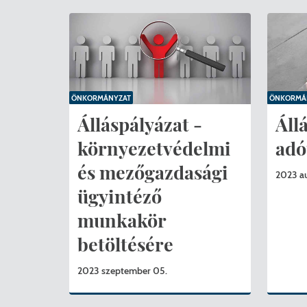
ÖNKORMÁNYZAT
ÖNKORMÁ
Álláspályázat -
Áll
környezetvédelmi
adó
és mezőgazdasági
2023 au
ügyintéző
munkakör
betöltésére
2023 szeptember 05.