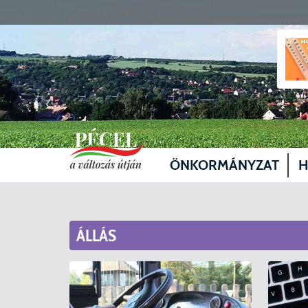
ÖNKORMÁNYZAT
H
Vezetők
Üg
Képviselő-testület
Je
ÁLLÁS
Bizottságok
Sz
Döntéshozatal
Vá