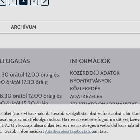
ARCHÍVUM
LFOGADÁS
INFORMÁCIÓK
KÖZÉRDEKŰ ADATOK
.30 órától 12.00 óráig és
NYOMTATVÁNYOK
00 órától 17.30 óráig
KÖZLEKEDÉS
8.30 órától 12.00 óráig és
ADATKEZELÉS
00 órától 15.30 óráig
ÁTLÁTHATÓ ÖNKORMÁNYZAT
COOKIE BEÁLLÍTÁSOK
tiket (cookie) használunk. További szolgáltatásokat és funkciókat is kínálu
HU ARCHÍVUM
t adja az adatfeldolgozáshoz. Ha nem szeretné elfogadni a sütiket, kivéve a 
it. Az Ön hozzájárulása önkéntes, és nem szükséges a weboldal használatáho
t. További információkat
Adatkezelési tájékoztató
ban talál.