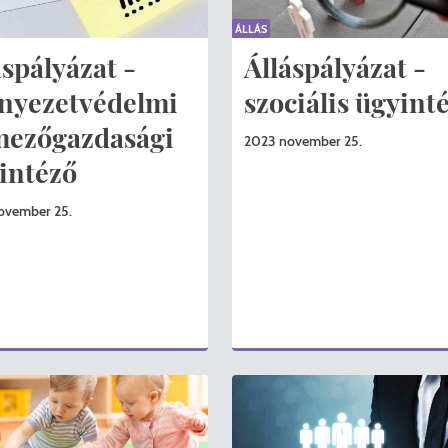
ÁLLÁS
áspályázat -
Álláspályázat -
nyezetvédelmi
szociális ügyint
mezőgazdasági
2023 november 25.
intéző
ovember 25.