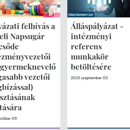
KERESÉS
ÖNKORMÁNYZAT
yázati felhívás a
Álláspályázat -
eli Napsugár
intézményi
csőde
referens
ézményvezetői
munkakör
sgyermeknevelő
betöltésére
asabb vezetői
2023 szeptember 05.
bízással)
sztásának
átására
któber 09.