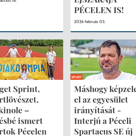
rcius 18.
PÉCELEN IS!
2026 február 03.
SPORT
KERESÉS
get Sprint,
Máshogy képze
rtlövészet,
el az egyesület
kinole –
irányítását -
ésbé ismert
Interjú a Péceli
rtok Pécelen
Spartacus SE új