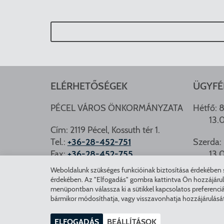
ELÉRHETŐSÉGEK
ÜGYFÉ
PÉCEL VÁROS ÖNKORMÁNYZATA
Hétfő: 8
13.
Cím: 2119 Pécel, Kossuth tér 1.
Tel.:
+36-28-452-751
Szerda: 
Fax:
+36-28-452-755
13.
e-mail:
hivatal@pecel.hu
Weboldalunk szükséges funkcióinak biztosítása érdekében sü
PÉCEL.
érdekében. Az "Elfogadás" gombra kattintva Ön hozzájárulásá
Weboldallal kapcsolatos észrevételek:
menüpontban válassza ki a sütikkel kapcsolatos preferenciá
bármikor módosíthatja, vagy visszavonhatja hozzájárulásá
weboldal@pecel.hu
ELFOGADÁS
BEÁLLÍTÁSOK