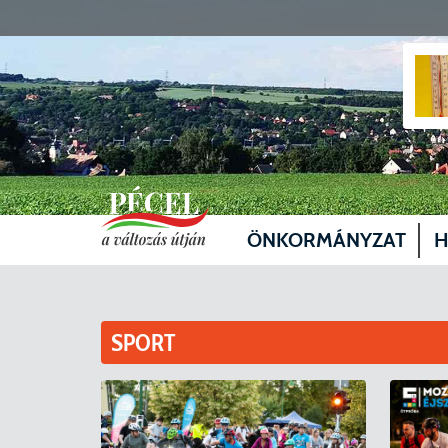
ÖNKORMÁNYZAT
H
Vezetők
Üg
Képviselő-testület
Je
SPORT
Bizottságok
Sz
Döntéshozatal
Vá