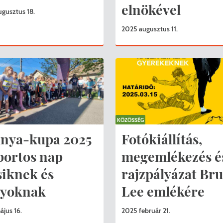
elnökével
gusztus 18.
2025 augusztus 11.
KÖZÖSSÉG
nya-kupa 2025
Fotókiállítás,
portos nap
megemlékezés é
siknek és
rajzpályázat Br
gyoknak
Lee emlékére
jus 16.
2025 február 21.