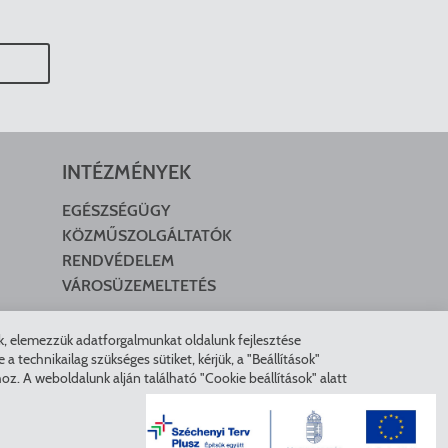
INTÉZMÉNYEK
EGÉSZSÉGÜGY
KÖZMŰSZOLGÁLTATÓK
RENDVÉDELEM
VÁROSÜZEMELTETÉS
nk, elemezzük adatforgalmunkat oldalunk fejlesztése
technikailag szükséges sütiket, kérjük, a "Beállítások"
z. A weboldalunk alján található "Cookie beállítások" alatt