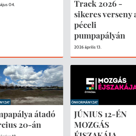
Péceli Polgármesteri Hivatal energetikai korszerűsítése
Nyomtat
Track 2026 -
ájus 04.
sikeres verseny 
Komplex csapadékvíz-elvezetés korszerűsítése Pécelen 
Étkezési t
péceli
Pécel Város Önkormányzata 250 000 000 Ft értékű tá
Kapcsola
pumpapályán
2025/202
2026 április 13.
NYZAT
ÖNKORMÁNYZAT
papálya átadó
JÚNIUS 12-ÉN
cius 20-án
MOZGÁS
ÉJSZAKÁJA