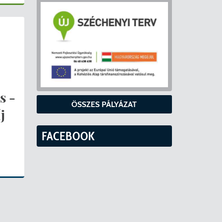
s -
ÖSSZES PÁLYÁZAT
j
FACEBOOK