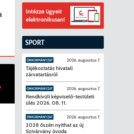
ványok
Intézze ügyeit
a
II. ütem
érítési díjak
elektronikusan!
mogatást nyert az alábbi projekt vonatkozásában.
t
SPORT
6. tanév
2026. augusztus 7.
ÖNKORMÁNYZAT
Tájékoztatás hivatali
zárvatartásról
2026. augusztus 7.
ÖNKORMÁNYZAT
Rendkívüli képviselő-testületi
ülés 2026. 08. 11.
2026. augusztus 7.
ÖNKORMÁNYZAT
2028 őszén nyithat az új
Szivárvány óvoda