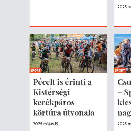
2025 au
SPORT
SPORT
Pécelt is érinti a
Csu
Kistérségi
– S
kerékpáros
kic
körtúra útvonala
na
2025 május 19.
2025 má