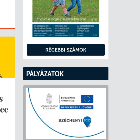
RÉGEBBI SZÁMOK
PÁLYÁZATOK
s
uce