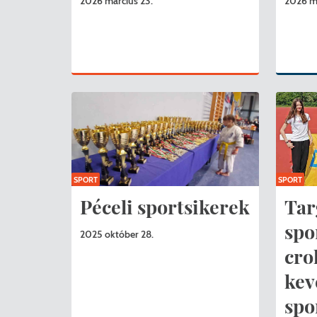
2026 március 23.
2026 má
SPORT
SPORT
Péceli sportsikerek
Tar
spo
2025 október 28.
cro
kev
spo