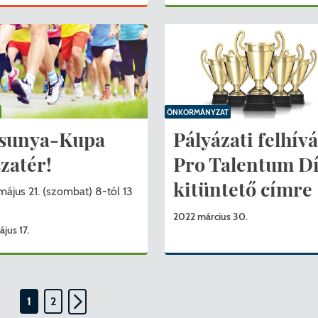
ÖNKORMÁNYZAT
sunya-Kupa
Pályázati felhívá
szatér!
Pro Talentum Dí
kitüntető címre
május 21. (szombat) 8-tól 13
2022 március 30.
jus 17.
1
2