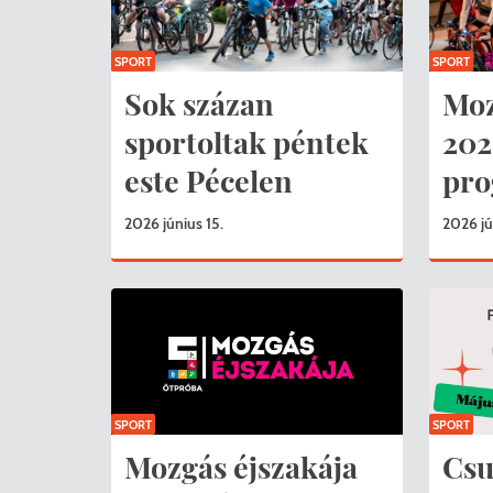
Nemzetiségi önkormányza
A
SPORT
SPORT
Önkormányzati kitüntetés
N
Sok százan
Moz
sportoltak péntek
202
Pályázatok
Hi
este Pécelen
pr
Településrendezés
Be
2026 június 15.
2026 jú
Adatvédelem
Belső visszaélés bejelentő
SPORT
SPORT
Mozgás éjszakája
Csu