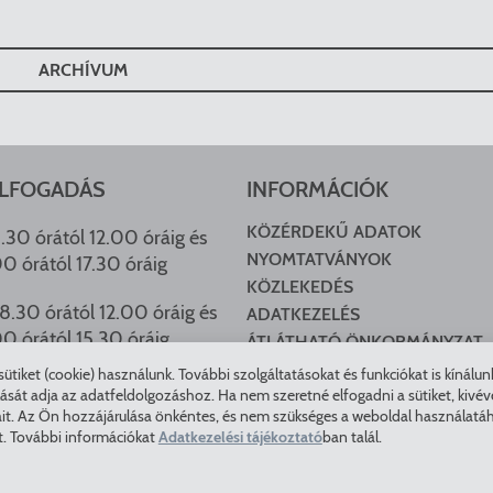
ARCHÍVUM
LFOGADÁS
INFORMÁCIÓK
KÖZÉRDEKŰ ADATOK
.30 órától 12.00 óráig és
NYOMTATVÁNYOK
00 órától 17.30 óráig
KÖZLEKEDÉS
8.30 órától 12.00 óráig és
ADATKEZELÉS
00 órától 15.30 óráig
ÁTLÁTHATÓ ÖNKORMÁNYZAT
COOKIE BEÁLLÍTÁSOK
tiket (cookie) használunk. További szolgáltatásokat és funkciókat is kínálu
HU ARCHÍVUM
t adja az adatfeldolgozáshoz. Ha nem szeretné elfogadni a sütiket, kivéve a 
it. Az Ön hozzájárulása önkéntes, és nem szükséges a weboldal használatáho
t. További információkat
Adatkezelési tájékoztató
ban talál.