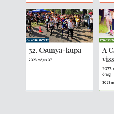
ÖNKORMÁNYZAT
KÖZÖSSÉG
32. Csunya-kupa
A C
vis
2023 május 07.
2022. 
óráig
2022 má