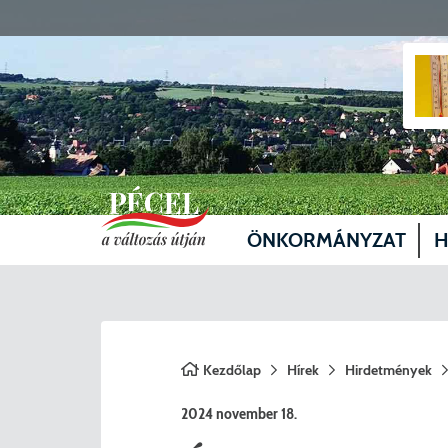
ÖNKORMÁNYZAT
H
Vezetők
Üg
Képviselő-testület
Je
Kezdőlap
Hírek
Hirdetmények
Bizottságok
Sz
2024 november 18.
Döntéshozatal
Vá