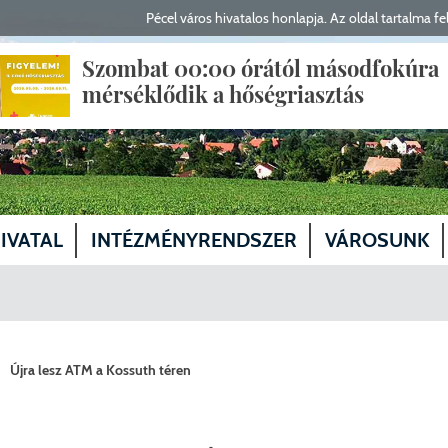
Pécel város hivatalos honlapja. Az oldal tartalma fel
Szombat 00:00 órától másodfokúra
mérséklődik a hőségriasztás
IVATAL
INTÉZMÉNYRENDSZER
VÁROSUNK
yfélfogadás, elérhetőségek
Polgármester
Egészségügy
Magunkról
gyző, aljegyző
Alpolgármesterek
Képviselő-testület tagjai
Szociális és gyermekvédelmi ellátás
Közösségeink
Újra lesz ATM a Kossuth téren
ervezeti egységek
Fejlesztési Bizottság
Köznevelés, oktatás
Kabinet
Fejlesztés
lasztások
Humán Bizottság
Előterjesztések
Kultúra
Önkormányzati Iroda
Helyi Választási Iroda vezető
Közlekedés