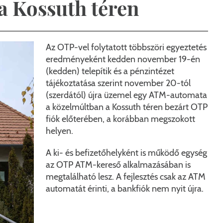
a Kossuth téren
t
datvédelem
Pénzügyi Bizottság
Polgármesteri döntést előkészítő előterjesztések
Városüzemeltetés
Adó- és Pénzügyi Iroda
2022. április 3-ai választás 
Események
ek
yomtatványok
Ideiglenes bizottság 302
Jegyzőkönyvek
Rendvédelem
Igazgatási Iroda
Helyi Választási Bizottság dö
Az OTP-vel folytatott többszöri egyeztetés
eredményeként kedden november 19-én
vatalos hirdetmények
Ideiglenes bizottság 306
Rendeletek lekérdezése
Csapadékvíz-elvezetés (Csatári dűlő és Levendulás terü
Közműszolgáltatók
Műszaki és Beruházási Iroda
(kedden) telepítik és a pénzintézet
tájékoztatása szerint november 20-tól
lső visszaélés bejelentő
Bizottságok 2019-2024.
Normatív határozatok
Péceli piac felújítása
Helyi esélyegyenlőségi program
Rendészeti iroda
(szerdától) újra üzemel egy ATM-automata
a közelmúltban a Kossuth téren bezárt OTP
Határozatok
KEHOP pályázati közlemények
Közétkeztetés
Tájékozt
fiók előterében, a korábban megszokott
Koncepciók, programok
Pécel szennyvíz tisztításának hosszú távú megoldása
Elszállított gépjárművek
helyen.
Étlap
A ki- és befizetőhelyként is működő egység
Pécel Város Önkormányzat szervezetfejlesztése a lakoss
Jogszabá
az OTP ATM-kereső alkalmazásában is
megtalálható lesz. A fejlesztés csak az ATM
Szociális rehabilitáció a péceli Újtelepen
Menzakár
automatát érinti, a bankfiók nem nyit újra.
Pécel Város Önkormányzata ASP Központhoz való csat
Kedvezmé