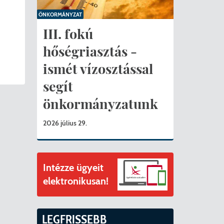
ványok
ÖNKORMÁNYZAT
II. ütem
érítési díjak
III. fokú
hőségriasztás -
mogatást nyert az alábbi projekt vonatkozásában.
t
ismét vízosztással
6. tanév
segít
önkormányzatunk
2026 július 29.
Intézze ügyeit
elektronikusan!
LEGFRISSEBB