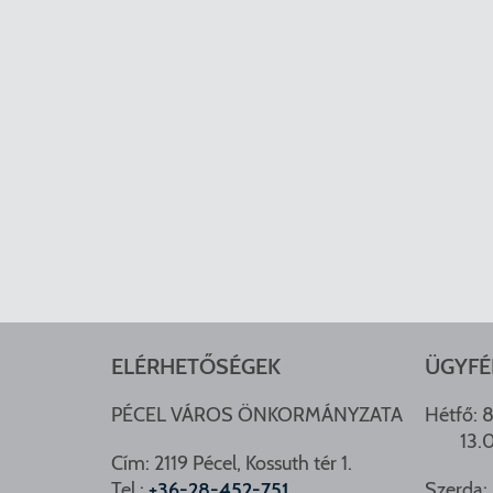
ELÉRHETŐSÉGEK
ÜGYFÉ
PÉCEL VÁROS ÖNKORMÁNYZATA
Hétfő: 8
13.
Cím: 2119 Pécel, Kossuth tér 1.
Tel.:
+36-28-452-751
Szerda: 