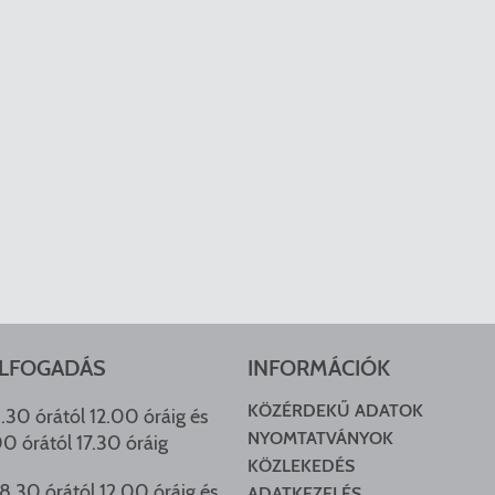
LFOGADÁS
INFORMÁCIÓK
KÖZÉRDEKŰ ADATOK
.30 órától 12.00 óráig és
NYOMTATVÁNYOK
00 órától 17.30 óráig
KÖZLEKEDÉS
8.30 órától 12.00 óráig és
ADATKEZELÉS