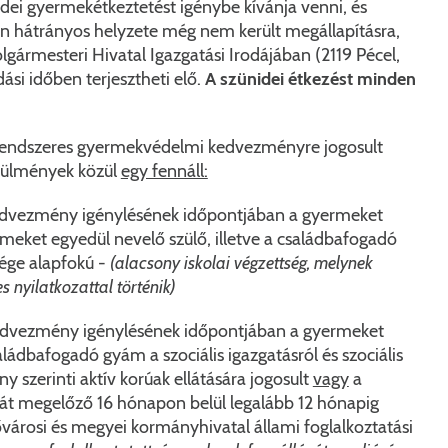
idei gyermekétkeztetést igénybe kívánja venni, és
n hátrányos helyzete még nem került megállapításra,
lgármesteri Hivatal Igazgatási Irodájában (2119 Pécel,
dási időben terjesztheti elő.
A szünidei étkezést minden
 rendszeres gyermekvédelmi kedvezményre jogosult
örülmények közül
egy fennáll:
dvezmény igénylésének időpontjában a gyermeket
meket egyedül nevelő szülő, illetve a családbafogadó
ége alapfokú -
(alacsony iskolai végzettség, melynek
 nyilatkozattal történik)
KERESÉS
dvezmény igénylésének időpontjában a gyermeket
ládbafogadó gyám a szociális igazgatásról és szociális
ény szerinti aktív korúak ellátására jogosult
vagy
a
t megelőző 16 hónapon belül legalább 12 hónapig
fővárosi és megyei kormányhivatal állami foglalkoztatási