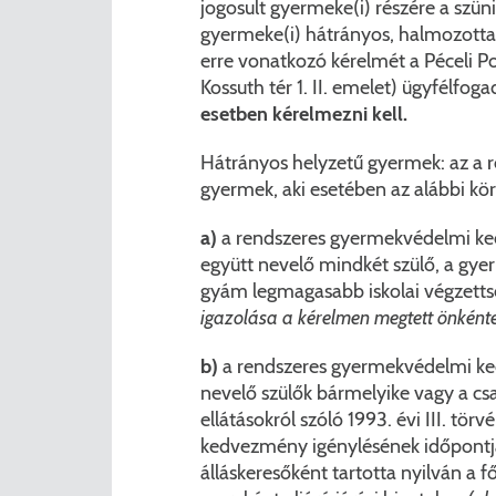
jogosult gyermeke(i) részére a szün
gyermeke(i) hátrányos, halmozotta
erre vonatkozó kérelmét a Péceli Po
Kossuth tér 1. II. emelet) ügyfélfoga
esetben kérelmezni kell.
Hátrányos helyzetű gyermek: az a
gyermek, aki esetében az alábbi k
a)
a rendszeres gyermekvédelmi ke
együtt nevelő mindkét szülő, a gyer
gyám legmagasabb iskolai végzetts
igazolása a kérelmen megtett önkéntes
b)
a rendszeres gyermekvédelmi ke
nevelő szülők bármelyike vagy a csa
ellátásokról szóló 1993. évi III. törv
kedvezmény igénylésének időpontjá
álláskeresőként tartotta nyilván a 