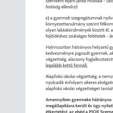
szervként eljáró járási hivatala -
(al
hatóság ellenőrzi)
c)
a gyermek szegregátumnak nyilván
környezettanulmány szerint félkomfo
olyan lakáskörülmények között él, a
fejlődéshez szükséges feltételek -
(e
Halmozottan hátrányos helyzetű g
kedvezményre jogosult gyermek, aki
végzettség; alacsony foglalkoztatot
legalább kettő fennáll.
Alapfokú iskolai végzettség: a nemz
nyolcadik évfolyam sikeres elvégzésé
alapfokú iskolai végzettséget tanúsít
Amennyiben gyermeke hátrányos v
megállapításra került és úgy nyila
étkeztetést, az ebéd a PIOK Szemer