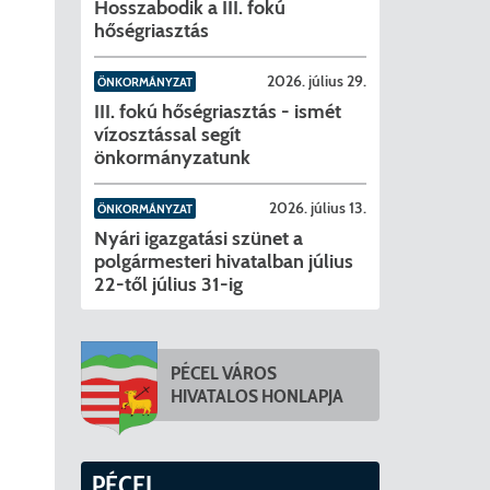
Hosszabodik a III. fokú
hőségriasztás
2026. július 29.
ÖNKORMÁNYZAT
III. fokú hőségriasztás - ismét
vízosztással segít
önkormányzatunk
2026. július 13.
ÖNKORMÁNYZAT
Nyári igazgatási szünet a
polgármesteri hivatalban július
22-től július 31-ig
PÉCEL VÁROS
HIVATALOS HONLAPJA
PÉCEL