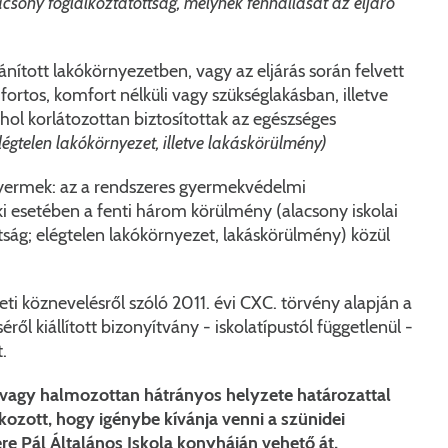
acsony foglalkoztatottság, melynek fennállását az eljáró
ított lakókörnyezetben, vagy az eljárás során felvett
rtos, komfort nélküli vagy szükséglakásban, illetve
hol korlátozottan biztosítottak az egészséges
légtelen lakókörnyezet, illetve lakáskörülmény)
yermek: az a rendszeres gyermekvédelmi
 esetében a fenti három körülmény (alacsony iskolai
tság; elégtelen lakókörnyezet, lakáskörülmény) közül
eti köznevelésről szóló 2011. évi CXC. törvény alapján a
ről kiállított bizonyítvány - iskolatípustól függetlenül -
.
agy halmozottan hátrányos helyzete határozattal
tkozott, hogy igénybe kívánja venni a szünidei
e Pál Általános Iskola konyháján vehető át,