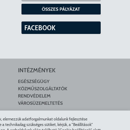
ÖSSZES PÁLYÁZAT
FACEBOOK
INTÉZMÉNYEK
EGÉSZSÉGÜGY
KÖZMŰSZOLGÁLTATÓK
RENDVÉDELEM
VÁROSÜZEMELTETÉS
nk, elemezzük adatforgalmunkat oldalunk fejlesztése
technikailag szükséges sütiket, kérjük, a "Beállítások"