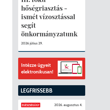
ványok
hőségriasztás -
II. ütem
érítési díjak
ismét vízosztással
segít
mogatást nyert az alábbi projekt vonatkozásában.
t
önkormányzatunk
6. tanév
2026 július 29.
Intézze ügyeit
elektronikusan!
LEGFRISSEBB
2026. augusztus 4.
EGÉSZSÉGÜGY