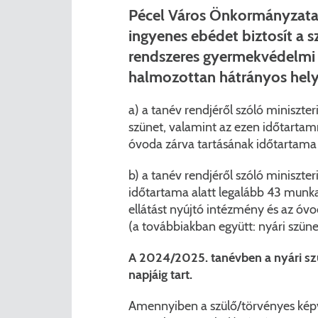
Pécel Város Önkormányzata 
ingyenes ebédet biztosít a 
rendszeres gyermekvédelmi 
halmozottan hátrányos helyz
a) a tanév rendjéről szóló miniszter
szünet, valamint az ezen időtartamr
óvoda zárva tartásának időtartama 
b) a tanév rendjéről szóló miniszte
időtartama alatt legalább 43 munka
ellátást nyújtó intézmény és az óv
(a továbbiakban együtt: nyári szüne
A 2024/2025. tanévben a nyári szü
napjáig tart.
Amennyiben a szülő/törvényes kép