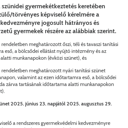
Péceli Polgármesteri Hivatal energetikai korszerűsítése
Nyomtat
szünidei gyermekétkeztetés keretében
szülő/törvényes képviselő kérelmére a
Komplex csapadékvíz-elvezetés korszerűsítése Pécelen 
Étkezési t
kedvezményre jogosult hátrányos és
Pécel Város Önkormányzata 250 000 000 Ft értékű tá
Kapcsola
etű gyermekek részére az alábbiak szerint.
2025/202
i rendeletben meghatározott őszi, téli és tavaszi tanítási
a eső, a bölcsődei ellátást nyújtó intézmény és az
alatti munkanapokon (évközi szünet), és
ri rendeletben meghatározott nyári tanítási szünet
napon, valamint az ezen időtartamra eső, a bölcsődei
oda zárva tartásának időtartama alatti munkanapokon
t).
net 2025. június 23. napjától 2025. augusztus 29.
viselő a rendszeres gyermekvédelmi kedvezményre