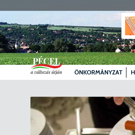
ÖNKORMÁNYZAT
H
Vezetők
Üg
Képviselő-testület
Je
Bizottságok
Sz
Döntéshozatal
Vá