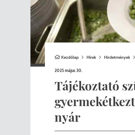
Nemzetiségi önkormányza
A
Önkormányzati kitüntetés
N
Pályázatok
Hi
Településrendezés
Be
Kezdőlap
Hírek
Hirdetmények
Adatvédelem
2025 május 30.
Belső visszaélés bejelentő
Tájékoztató sz
gyermekétkezte
nyár