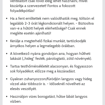
ventillátort csak rövid ideig lehet használni, mivel
kiszárítja a szervezetet! Fontos a fokozott
folyadékpótlás!
Ha a fent említettek nem valósíthatók meg, töltsön el
legalább 2-3 órát légkondicionált helyen. - Biztosítva
van-e a hűtött helyek elérhetősége? Csak ennek
megléte esetén ajánlható!
Kerülje a megterhelő fizikai munkát, tartózkodjék
árnyékos helyen a legmelegebb órákban.
A következő nyárra gondoljon arra, hogyan hűtheti
lakását („hideg” festék, párologtató, zöld növények).
Tartsa testhőmérsékletét alacsonyan, és fogyasszon
sok folyadékot, előzze meg a kiszáradást.
Gyakran zuhanyozzon/fürödjön langyos vagy hideg
vízzel akár többször is. - Időseknél növelheti az
elesés veszélyét.
Használjon vizes borogatást, hűtse lábát langyos
vízben.