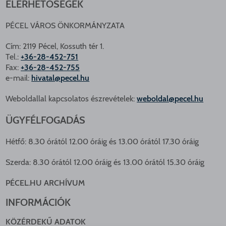
ELÉRHETŐSÉGEK
PÉCEL VÁROS ÖNKORMÁNYZATA
Cím: 2119 Pécel, Kossuth tér 1.
Tel.:
+36-28-452-751
Fax:
+36-28-452-755
e-mail:
hivatal@pecel.hu
Weboldallal kapcsolatos észrevételek:
weboldal@pecel.hu
ÜGYFÉLFOGADÁS
Hétfő: 8.30 órától 12.00 óráig és 13.00 órától 17.30 óráig
Szerda: 8.30 órától 12.00 óráig és 13.00 órától 15.30 óráig
PÉCEL.HU ARCHÍVUM
INFORMÁCIÓK
KÖZÉRDEKŰ ADATOK