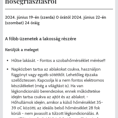
hőségriasztásról
Menzakártya/Applikáció
Pécel Város Önkormányzata ASP
Kedvezmények/Diéta/Allergia
2024. június 19-én (szerda) 0 órától 2024. június 22-én
Központhoz való csatlakozása
(szombat) 24 óráig
Nyomtatványok
Péceli Polgármesteri Hivatal energetikai
A főbb üzenetek a lakosság részére
korszerűsítése
Étkezési térítési díjak
Kerüljük a meleget
Komplex csapadékvíz-elvezetés
Kapcsolat
Hűtse lakását. - Fontos a szobahőmérséklet mérése!!
korszerűsítése Pécelen II. ütem
2025/2026. tanév
Napközben tartsa az ablakokat csukva, használjon
Pécel Város Önkormányzata 250 000
függönyt vagy egyéb sötétítőt. Lehetőleg éjszaka
szellőztessen. Kapcsolja ki a nem fontos elektromos
000 Ft értékű támogatást nyert az
készülékeket (még a világítást is). Ha van
alábbi projekt vonatkozásában.
légkondicionáló berendezése, ennek működtetése
idején tartsa csukva az ajtót és az ablakot. -
Hőhullámok idején, amikor a külső hőmérséklet 35-
39 oC közötti, az ideális belső hőmérséklet 28 fok
körüli - nem javasolt a túlzott légkondicionálás. A