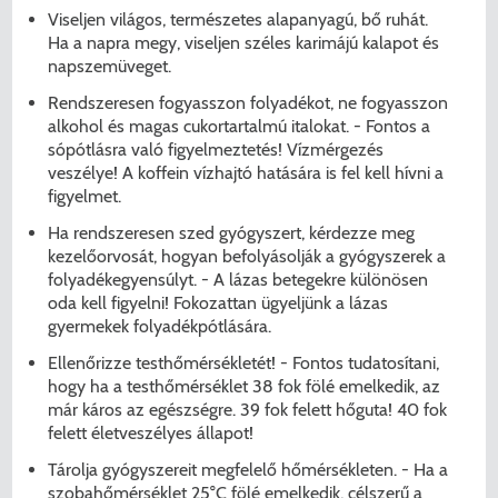
Viseljen világos, természetes alapanyagú, bő ruhát.
Ha a napra megy, viseljen széles karimájú kalapot és
napszemüveget.
Rendszeresen fogyasszon folyadékot, ne fogyasszon
alkohol és magas cukortartalmú italokat. - Fontos a
sópótlásra való figyelmeztetés! Vízmérgezés
veszélye! A koffein vízhajtó hatására is fel kell hívni a
figyelmet.
Ha rendszeresen szed gyógyszert, kérdezze meg
kezelőorvosát, hogyan befolyásolják a gyógyszerek a
folyadékegyensúlyt. - A lázas betegekre különösen
oda kell figyelni! Fokozattan ügyeljünk a lázas
gyermekek folyadékpótlására.
Ellenőrizze testhőmérsékletét! - Fontos tudatosítani,
hogy ha a testhőmérséklet 38 fok fölé emelkedik, az
már káros az egészségre. 39 fok felett hőguta! 40 fok
felett életveszélyes állapot!
Tárolja gyógyszereit megfelelő hőmérsékleten. - Ha a
szobahőmérséklet 25°C fölé emelkedik, célszerű a