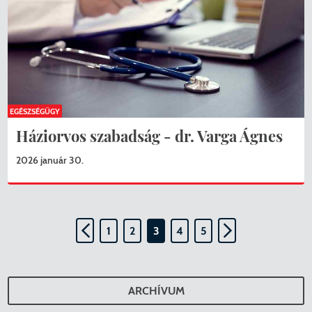
EGÉSZSÉGÜGY
Háziorvos szabadság - dr. Varga Ágnes
2026 január 30.
1
2
3
4
5
ARCHÍVUM