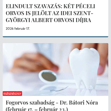
ELINDULT SZAVAZÁS: KÉT PÉCELI
ORVOS IS JELÖLT AZ IDEI SZENT-
GYÖRGYI ALBERT ORVOSI DÍJRA
2026 február 17.
EGÉSZSÉGÜGY
Fogorvos szabadság - Dr. Bátori Nóra
(február 17. – február 23.)