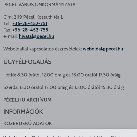
PÉCEL VÁROS ÖNKORMÁNYZATA
Cím: 2119 Pécel, Kossuth tér 1.
Tel.:
+36-28-452-751
Fax:
+36-28-452-755
e-mail:
hivatal@pecel.hu
Weboldallal kapcsolatos észrevételek:
weboldal@pecel.hu
ÜGYFÉLFOGADÁS
Hétfő: 8.30 órától 12.00 óráig és 13.00 órától 17.30 óráig
Szerda: 8.30 órától 12.00 óráig és 13.00 órától 15.30 óráig
PÉCEL.HU ARCHÍVUM
INFORMÁCIÓK
KÖZÉRDEKŰ ADATOK
NYOMTATVÁNYOK