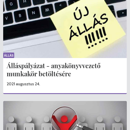
ÁLLÁS
Álláspályázat - anyakönyvvezető
munkakör betöltésére
2021 augusztus 24.