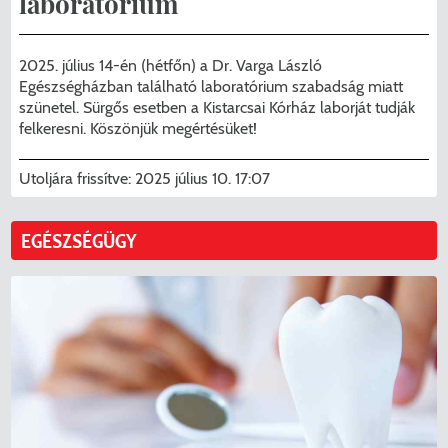
laboratórium
Menzakártya/Applikáció
Pécel Város Önkormányzata ASP
Kedvezmények/Diéta/Allergia
2025. július 14-én (hétfőn) a Dr. Varga László
Központhoz való csatlakozása
Egészségházban található laboratórium szabadság miatt
Nyomtatványok
szünetel. Sürgős esetben a Kistarcsai Kórház laborját tudják
Péceli Polgármesteri Hivatal energetikai
felkeresni. Köszönjük megértésüket!
korszerűsítése
Étkezési térítési díjak
Utoljára frissítve:
2025 július 10. 17:07
Komplex csapadékvíz-elvezetés
Kapcsolat
korszerűsítése Pécelen II. ütem
EGÉSZSÉGÜGY
2025/2026. tanév
Pécel Város Önkormányzata 250 000
000 Ft értékű támogatást nyert az
alábbi projekt vonatkozásában.