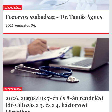
EGÉSZSÉGÜGY
Fogorvos szabadság - Dr. Tamás Ágnes
2026 augusztus 06.
EGÉSZSÉGÜGY
2026. augusztus 7-én és 8-án rendelési
idő változás a 3. és a 4. háziorvosi
körzetben