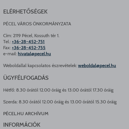
ELÉRHETŐSÉGEK
PÉCEL VÁROS ÖNKORMÁNYZATA
Cím: 2119 Pécel, Kossuth tér 1.
Tel.:
+36-28-452-751
Fax:
+36-28-452-755
e-mail:
hivatal@pecel.hu
Weboldallal kapcsolatos észrevételek:
weboldal@pecel.hu
ÜGYFÉLFOGADÁS
Hétfő: 8.30 órától 12.00 óráig és 13.00 órától 17.30 óráig
Szerda: 8.30 órától 12.00 óráig és 13.00 órától 15.30 óráig
PÉCEL.HU ARCHÍVUM
INFORMÁCIÓK