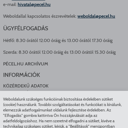
e-mail:
hivatal@pecel.hu
Weboldallal kapcsolatos észrevételek:
weboldal@pecel.hu
ÜGYFÉLFOGADÁS
Hétfő: 8.30 órától 12.00 óráig és 13.00 órától 17.30 óráig
Szerda: 8.30 órától 12.00 óráig és 13.00 órától 15.30 óráig
PÉCEL.HU ARCHÍVUM
INFORMÁCIÓK
KÖZÉRDEKŰ ADATOK
NYOMTATVÁNYOK
Weboldalunk szükséges funkcióinak biztosítása érdekében sütiket
KÖZLEKEDÉS
(cookie) használunk. További szolgáltatásokat és funkciókat is kínálunk,
ADATKEZELÉS
elemezzük adatforgalmunkat oldalunk fejlesztése érdekében. Az
ÁTLÁTHATÓ ÖNKORMÁNYZAT
"Elfogadás" gombra kattintva Ön hozzájárulását adja az
COOKIE BEÁLLÍTÁSOK
adatfeldolgozáshoz. Ha nem szeretné elfogadni a sütiket, kivéve a
technikailag szükséges sütiket, kérjük, a "Beállítások" menüpontban