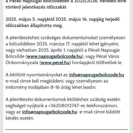
a Péceli Napsugár Bölcsődében a 2025/2026. nevelési évre
történő jelentkezés időszakát
2025. május 5. napjától 2025. május 16. napjáig terjedő
időszakban állapította meg.
A jelentkezéshez szükséges dokumentumokat személyesen
a bölcsődében 2025. március 17. napjától lehet igényelni,
vagy várhatóan 2025. április 1. napjától a Péceli Napsugár
Bölcsőde (
www.napsugarbolcsode.hu
), vagy Pécel Város
Önkormányzata (
www.pecel.hu
) honlapjáról tölthetőek le.
A kitöltött nyomtatványokat az
info@napsugarbolcsode.hu
e-mail címre kell megküldeni, vagy személyesen az
intézmény irodájában 8-16 óráig lehet leadni.
A jelentkezési dokumentumok kitöltéshez szükség esetén
segítséget nyújtunk a +36208012747-es telefonszámon,
vagy az
info@napsugarbolcsode.hu
e-mail címre küldött
kérdés esetén.