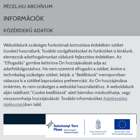
PÉCEL.HU ARCHÍVUM
INFORMÁCIÓK
KÖZÉRDEKŰ ADATOK
NYOMTATVÁNYOK
Weboldalunk szükséges funkcióinak biztosítása érdekében sütiket
KÖZLEKEDÉS
(cookie) használunk. További szolgáltatásokat és funkciókat is kínálunk,
ADATKEZELÉS
elemezzük adatforgalmunkat oldalunk fejlesztése érdekében. Az
ÁTLÁTHATÓ ÖNKORMÁNYZAT
"Elfogadás" gombra kattintva Ön hozzájárulását adja az
COOKIE BEÁLLÍTÁSOK
adatfeldolgozáshoz. Ha nem szeretné elfogadni a sütiket, kivéve a
technikailag szükséges sütiket, kérjük, a "Beállítások" menüpontban
INTÉZMÉNYEK
válassza ki a sütikkel kapcsolatos preferenciáit. Az Ön hozzájárulása
önkéntes, és nem szükséges a weboldal használatához. A weboldalunk
EGÉSZSÉGÜGY
alján található "Cookie beállítások" alatt bármikor módosíthatja, vagy
visszavonhatja hozzájárulását. További információkat
Adatkezelési
KÖZMŰSZOLGÁLTATÓK
tájékoztató
ban talál.
RENDVÉDELEM
VÁROSÜZEMELTETÉS
ELFOGADÁS
COPYRIGHT © 2025 - Pécel Város Önkormányzata - Minden
BEÁLLÍTÁSOK
jog fenntartva - Az oldal tartalma feltöltés alatt