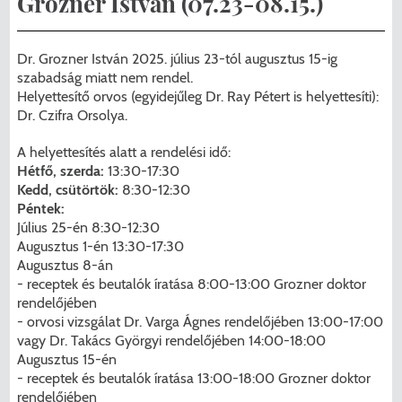
Grozner István (07.23-08.15.)
Menzakártya/Applikáció
Pécel Város Önkormányzata ASP
Kedvezmények/Diéta/Allergia
Dr. Grozner István 2025. július 23-tól augusztus 15-ig
Központhoz való csatlakozása
szabadság miatt nem rendel.
Nyomtatványok
Helyettesítő orvos (egyidejűleg Dr. Ray Pétert is helyettesíti):
Péceli Polgármesteri Hivatal energetikai
Dr. Czifra Orsolya.
korszerűsítése
Étkezési térítési díjak
A helyettesítés alatt a rendelési idő:
Hétfő, szerda:
13:30-17:30
Komplex csapadékvíz-elvezetés
Kapcsolat
Kedd, csütörtök:
8:30-12:30
korszerűsítése Pécelen II. ütem
Péntek:
2025/2026. tanév
Július 25-én 8:30-12:30
Augusztus 1-én 13:30-17:30
Pécel Város Önkormányzata 250 000
Augusztus 8-án
000 Ft értékű támogatást nyert az
- receptek és beutalók íratása 8:00-13:00 Grozner doktor
rendelőjében
alábbi projekt vonatkozásában.
- orvosi vizsgálat Dr. Varga Ágnes rendelőjében 13:00-17:00
vagy Dr. Takács Györgyi rendelőjében 14:00-18:00
Augusztus 15-én
- receptek és beutalók íratása 13:00-18:00 Grozner doktor
rendelőjében