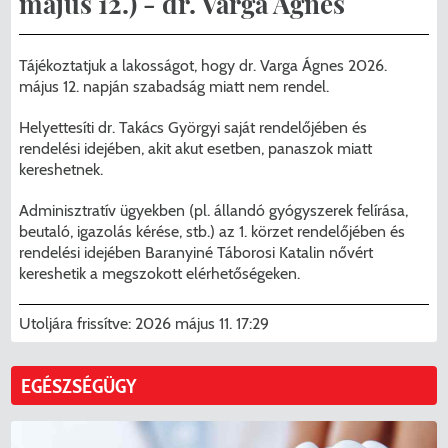
május 12.) - dr. Varga Ágnes
Menzakártya/Applikáció
Pécel Város Önkormányzata ASP
Kedvezmények/Diéta/Allergia
Tájékoztatjuk a lakosságot, hogy dr. Varga Ágnes 2026.
Központhoz való csatlakozása
május 12. napján szabadság miatt nem rendel.
Nyomtatványok
Péceli Polgármesteri Hivatal energetikai
Helyettesíti dr. Takács Györgyi saját rendelőjében és
rendelési idejében, akit akut esetben, panaszok miatt
korszerűsítése
Étkezési térítési díjak
kereshetnek.
Komplex csapadékvíz-elvezetés
Kapcsolat
Adminisztratív ügyekben (pl. állandó gyógyszerek felírása,
beutaló, igazolás kérése, stb.) az 1. körzet rendelőjében és
korszerűsítése Pécelen II. ütem
2025/2026. tanév
rendelési idejében Baranyiné Táborosi Katalin nővért
kereshetik a megszokott elérhetőségeken.
Pécel Város Önkormányzata 250 000
000 Ft értékű támogatást nyert az
Utoljára frissítve:
2026 május 11. 17:29
alábbi projekt vonatkozásában.
EGÉSZSÉGÜGY