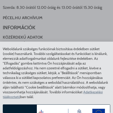
Szerda: 8.30 órától 12.00 óráig és 13.00 órától 15.30 óráig
PÉCEL.HU ARCHÍVUM
INFORMÁCIÓK
KÖZÉRDEKŰ ADATOK
NYOMTATVÁNYOK
Weboldalunk szükséges funkcióinak biztosítása érdekében sütiket
KÖZLEKEDÉS
(cookie) használunk. További szolgáltatásokat és funkciókat is kínálunk,
ADATKEZELÉS
elemezzük adatforgalmunkat oldalunk fejlesztése érdekében. Az
ÁTLÁTHATÓ ÖNKORMÁNYZAT
"Elfogadás" gombra kattintva Ön hozzájárulását adja az
COOKIE BEÁLLÍTÁSOK
adatfeldolgozáshoz. Ha nem szeretné elfogadni a sütiket, kivéve a
technikailag szükséges sütiket, kérjük, a "Beállítások" menüpontban
INTÉZMÉNYEK
válassza ki a sütikkel kapcsolatos preferenciáit. Az Ön hozzájárulása
önkéntes, és nem szükséges a weboldal használatához. A weboldalunk
EGÉSZSÉGÜGY
alján található "Cookie beállítások" alatt bármikor módosíthatja, vagy
visszavonhatja hozzájárulását. További információkat
Adatkezelési
KÖZMŰSZOLGÁLTATÓK
tájékoztató
ban talál.
RENDVÉDELEM
VÁROSÜZEMELTETÉS
ELFOGADÁS