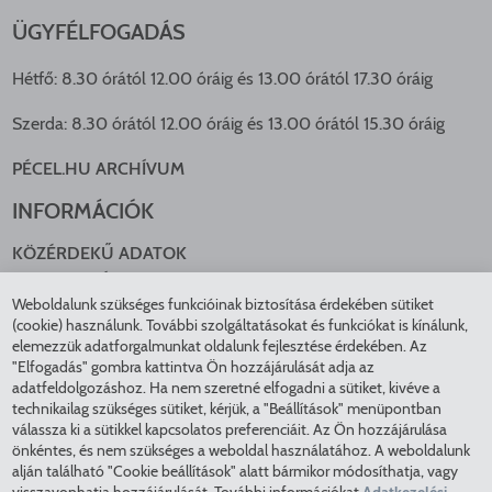
ÜGYFÉLFOGADÁS
Hétfő: 8.30 órától 12.00 óráig és 13.00 órától 17.30 óráig
Szerda: 8.30 órától 12.00 óráig és 13.00 órától 15.30 óráig
PÉCEL.HU ARCHÍVUM
INFORMÁCIÓK
KÖZÉRDEKŰ ADATOK
NYOMTATVÁNYOK
Weboldalunk szükséges funkcióinak biztosítása érdekében sütiket
KÖZLEKEDÉS
(cookie) használunk. További szolgáltatásokat és funkciókat is kínálunk,
ADATKEZELÉS
elemezzük adatforgalmunkat oldalunk fejlesztése érdekében. Az
ÁTLÁTHATÓ ÖNKORMÁNYZAT
"Elfogadás" gombra kattintva Ön hozzájárulását adja az
COOKIE BEÁLLÍTÁSOK
adatfeldolgozáshoz. Ha nem szeretné elfogadni a sütiket, kivéve a
technikailag szükséges sütiket, kérjük, a "Beállítások" menüpontban
INTÉZMÉNYEK
válassza ki a sütikkel kapcsolatos preferenciáit. Az Ön hozzájárulása
önkéntes, és nem szükséges a weboldal használatához. A weboldalunk
EGÉSZSÉGÜGY
alján található "Cookie beállítások" alatt bármikor módosíthatja, vagy