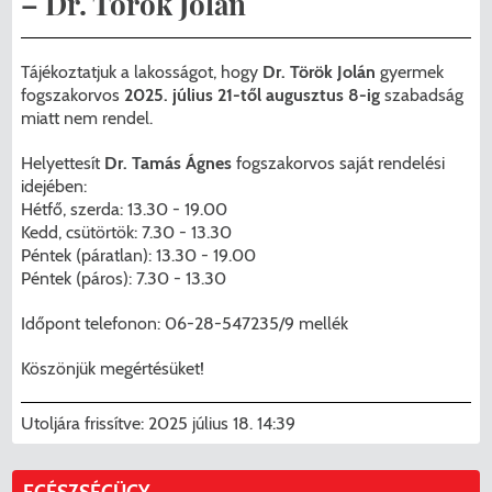
– Dr. Török Jolán
Menzakártya/Applikáció
Pécel Város Önkormányzata ASP
Kedvezmények/Diéta/Allergia
Tájékoztatjuk a lakosságot, hogy
Dr. Török Jolán
gyermek
Központhoz való csatlakozása
fogszakorvos
2025. július 21-től augusztus 8-ig
szabadság
Nyomtatványok
miatt nem rendel.
Péceli Polgármesteri Hivatal energetikai
Helyettesít
Dr. Tamás Ágnes
fogszakorvos saját rendelési
korszerűsítése
Étkezési térítési díjak
idejében:
Hétfő, szerda: 13.30 - 19.00
Komplex csapadékvíz-elvezetés
Kapcsolat
Kedd, csütörtök: 7.30 - 13.30
korszerűsítése Pécelen II. ütem
Péntek (páratlan): 13.30 - 19.00
2025/2026. tanév
Péntek (páros): 7.30 - 13.30
Pécel Város Önkormányzata 250 000
Időpont telefonon: 06-28-547235/9 mellék
000 Ft értékű támogatást nyert az
Köszönjük megértésüket!
alábbi projekt vonatkozásában.
Utoljára frissítve:
2025 július 18. 14:39