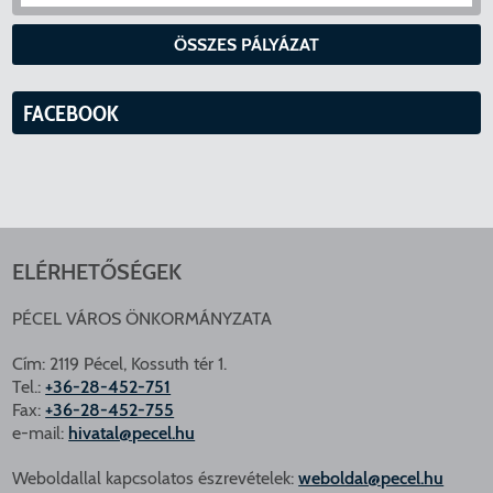
ÖSSZES PÁLYÁZAT
FACEBOOK
ELÉRHETŐSÉGEK
PÉCEL VÁROS ÖNKORMÁNYZATA
Cím: 2119 Pécel, Kossuth tér 1.
Tel.:
+36-28-452-751
Fax:
+36-28-452-755
e-mail:
hivatal@pecel.hu
Weboldallal kapcsolatos észrevételek:
weboldal@pecel.hu