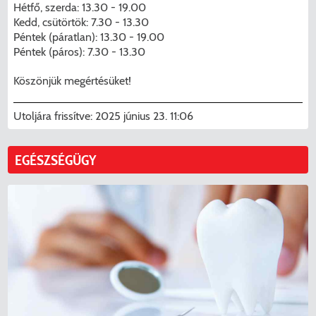
Menzakártya/Applikáció
Hétfő, szerda: 13.30 - 19.00
Kedd, csütörtök: 7.30 - 13.30
Pécel Város Önkormányzata ASP
Péntek (páratlan): 13.30 - 19.00
Kedvezmények/Diéta/Allergia
Központhoz való csatlakozása
Péntek (páros): 7.30 - 13.30
Nyomtatványok
Köszönjük megértésüket!
Péceli Polgármesteri Hivatal energetikai
korszerűsítése
Étkezési térítési díjak
Utoljára frissítve:
2025 június 23. 11:06
Komplex csapadékvíz-elvezetés
Kapcsolat
EGÉSZSÉGÜGY
korszerűsítése Pécelen II. ütem
2025/2026. tanév
Pécel Város Önkormányzata 250 000
000 Ft értékű támogatást nyert az
alábbi projekt vonatkozásában.