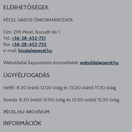
ELÉRHETŐSÉGEK
PÉCEL VÁROS ÖNKORMÁNYZATA
Cím: 2119 Pécel, Kossuth tér 1.
Tel.:
+36-28-452-751
Fax:
+36-28-452-755
e-mail:
hivatal@pecel.hu
Weboldallal kapcsolatos észrevételek:
weboldal@pecel.hu
ÜGYFÉLFOGADÁS
Hétfő: 8.30 órától 12.00 óráig és 13.00 órától 17.30 óráig
Szerda: 8.30 órától 12.00 óráig és 13.00 órától 15.30 óráig
PÉCEL.HU ARCHÍVUM
INFORMÁCIÓK