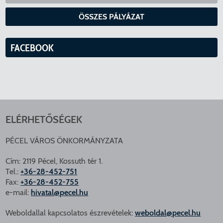
ÖSSZES PÁLYÁZAT
FACEBOOK
ELÉRHETŐSÉGEK
PÉCEL VÁROS ÖNKORMÁNYZATA
Cím: 2119 Pécel, Kossuth tér 1.
Tel.:
+36-28-452-751
Fax:
+36-28-452-755
e-mail:
hivatal@pecel.hu
Weboldallal kapcsolatos észrevételek:
weboldal@pecel.hu