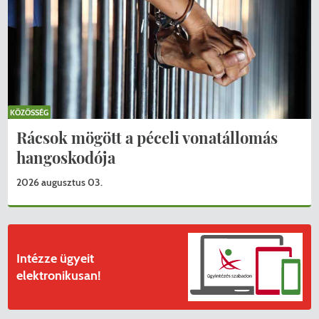
KÖZÖSSÉG
Rácsok mögött a péceli vonatállomás
hangoskodója
2026 augusztus 03.
KERESÉS
Intézze ügyeit
elektronikusan!