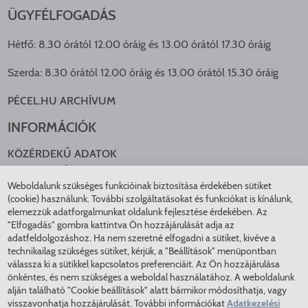
ÜGYFÉLFOGADÁS
Hétfő: 8.30 órától 12.00 óráig és 13.00 órától 17.30 óráig
Szerda: 8.30 órától 12.00 óráig és 13.00 órától 15.30 óráig
PÉCEL.HU ARCHÍVUM
INFORMÁCIÓK
KÖZÉRDEKŰ ADATOK
NYOMTATVÁNYOK
Weboldalunk szükséges funkcióinak biztosítása érdekében sütiket
KÖZLEKEDÉS
(cookie) használunk. További szolgáltatásokat és funkciókat is kínálunk,
ADATKEZELÉS
elemezzük adatforgalmunkat oldalunk fejlesztése érdekében. Az
ÁTLÁTHATÓ ÖNKORMÁNYZAT
"Elfogadás" gombra kattintva Ön hozzájárulását adja az
COOKIE BEÁLLÍTÁSOK
adatfeldolgozáshoz. Ha nem szeretné elfogadni a sütiket, kivéve a
technikailag szükséges sütiket, kérjük, a "Beállítások" menüpontban
INTÉZMÉNYEK
válassza ki a sütikkel kapcsolatos preferenciáit. Az Ön hozzájárulása
önkéntes, és nem szükséges a weboldal használatához. A weboldalunk
EGÉSZSÉGÜGY
alján található "Cookie beállítások" alatt bármikor módosíthatja, vagy
visszavonhatja hozzájárulását. További információkat
Adatkezelési
KÖZMŰSZOLGÁLTATÓK