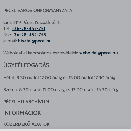
PÉCEL VÁROS ÖNKORMÁNYZATA
Cím: 2119 Pécel, Kossuth tér 1.
Tel.:
+36-28-452-751
Fax:
+36-28-452-755
e-mail:
hivatal@pecel.hu
Weboldallal kapcsolatos észrevételek:
weboldal@pecel.hu
ÜGYFÉLFOGADÁS
Hétfő: 8.30 órától 12.00 óráig és 13.00 órától 17.30 óráig
Szerda: 8.30 órától 12.00 óráig és 13.00 órától 15.30 óráig
PÉCEL.HU ARCHÍVUM
INFORMÁCIÓK
KÖZÉRDEKŰ ADATOK