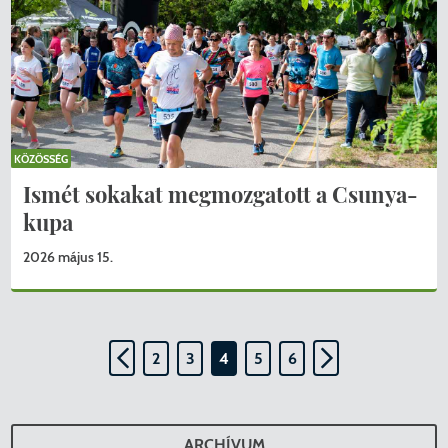
KÖZÖSSÉG
Ismét sokakat megmozgatott a Csunya-
kupa
2026 május 15.
2
3
4
5
6
ARCHÍVUM