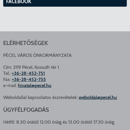
FACEBOOK
ELÉRHETŐSÉGEK
PÉCEL VÁROS ÖNKORMÁNYZATA
Cím: 2119 Pécel, Kossuth tér 1.
Tel.:
+36-28-452-751
Fax:
+36-28-452-755
e-mail:
hivatal@pecel.hu
Weboldallal kapcsolatos észrevételek:
weboldal@pecel.hu
ÜGYFÉLFOGADÁS
Hétfő: 8.30 órától 12.00 óráig és 13.00 órától 17.30 óráig