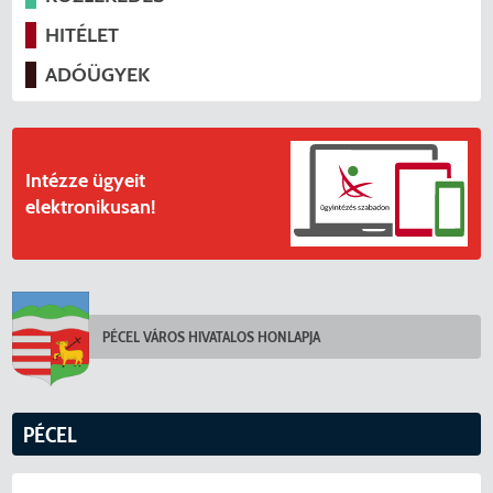
HITÉLET
ADÓÜGYEK
Intézze ügyeit
elektronikusan!
PÉCEL VÁROS HIVATALOS HONLAPJA
PÉCEL