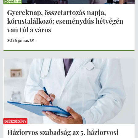
KÖZÖSSÉG
Gyereknap, összetartozás napja,
kórustalálkozó: eseménydús hétvégén
van túl a város
2026 június 01.
EGÉSZSÉGÜGY
Háziorvos szabadság az 5. háziorvosi