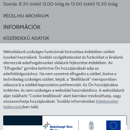
Szerda: 8.30 órától 12.00 óráig és 13.00 órától 15.30 óráig
PÉCEL.HU ARCHÍVUM
INFORMÁCIÓK
KÖZÉRDEKŰ ADATOK
NYOMTATVÁNYOK
Weboldalunk szükséges funkcióinak biztosítása érdekében sütiket
KÖZLEKEDÉS
(cookie) használunk. További szolgáltatásokat és funkciókat is kínálunk,
ADATKEZELÉS
elemezzük adatforgalmunkat oldalunk fejlesztése érdekében. Az
ÁTLÁTHATÓ ÖNKORMÁNYZAT
"Elfogadás" gombra kattintva Ön hozzájárulását adja az
COOKIE BEÁLLÍTÁSOK
adatfeldolgozáshoz. Ha nem szeretné elfogadni a sütiket, kivéve a
technikailag szükséges sütiket, kérjük, a "Beállítások" menüpontban
INTÉZMÉNYEK
válassza ki a sütikkel kapcsolatos preferenciáit. Az Ön hozzájárulása
önkéntes, és nem szükséges a weboldal használatához. A weboldalunk
EGÉSZSÉGÜGY
alján található "Cookie beállítások" alatt bármikor módosíthatja, vagy
visszavonhatja hozzájárulását. További információkat
Adatkezelési
KÖZMŰSZOLGÁLTATÓK
tájékoztató
ban talál.
RENDVÉDELEM
VÁROSÜZEMELTETÉS
ELFOGADÁS
COPYRIGHT © 2025 - Pécel Város Önkormányzata - Minden