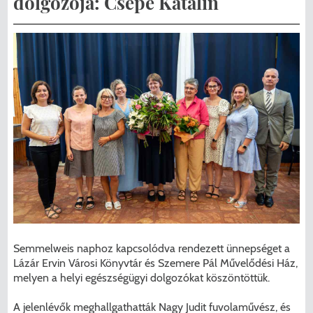
dolgozója: Csépe Katalin
Menzakártya/Applikáció
Pécel Város Önkormányzata ASP
Kedvezmények/Diéta/Allergia
Központhoz való csatlakozása
Nyomtatványok
Péceli Polgármesteri Hivatal energetikai
korszerűsítése
Étkezési térítési díjak
Komplex csapadékvíz-elvezetés
Kapcsolat
korszerűsítése Pécelen II. ütem
2025/2026. tanév
Pécel Város Önkormányzata 250 000
000 Ft értékű támogatást nyert az
alábbi projekt vonatkozásában.
Semmelweis naphoz kapcsolódva rendezett ünnepséget a
Lázár Ervin Városi Könyvtár és Szemere Pál Művelődési Ház,
melyen a helyi egészségügyi dolgozókat köszöntöttük.
A jelenlévők meghallgathatták Nagy Judit fuvolaművész, és