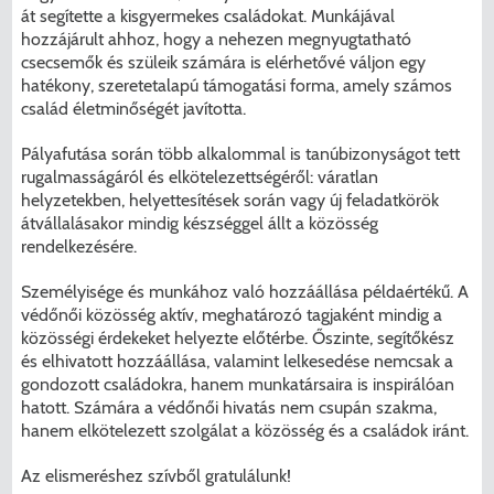
át segítette a kisgyermekes családokat. Munkájával
hozzájárult ahhoz, hogy a nehezen megnyugtatható
csecsemők és szüleik számára is elérhetővé váljon egy
hatékony, szeretetalapú támogatási forma, amely számos
család életminőségét javította.
Pályafutása során több alkalommal is tanúbizonyságot tett
rugalmasságáról és elkötelezettségéről: váratlan
helyzetekben, helyettesítések során vagy új feladatkörök
átvállalásakor mindig készséggel állt a közösség
rendelkezésére.
Személyisége és munkához való hozzáállása példaértékű. A
védőnői közösség aktív, meghatározó tagjaként mindig a
közösségi érdekeket helyezte előtérbe. Őszinte, segítőkész
és elhivatott hozzáállása, valamint lelkesedése nemcsak a
gondozott családokra, hanem munkatársaira is inspirálóan
hatott. Számára a védőnői hivatás nem csupán szakma,
hanem elkötelezett szolgálat a közösség és a családok iránt.
Az elismeréshez szívből gratulálunk!