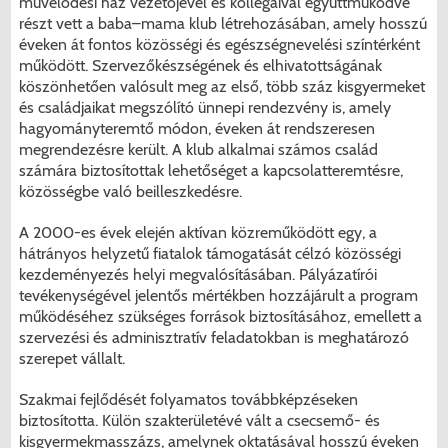
művelődési ház vezetőjével és kollégáival együttműködve
részt vett a baba–mama klub létrehozásában, amely hosszú
éveken át fontos közösségi és egészségnevelési színtérként
működött. Szervezőkészségének és elhivatottságának
köszönhetően valósult meg az első, több száz kisgyermeket
és családjaikat megszólító ünnepi rendezvény is, amely
hagyományteremtő módon, éveken át rendszeresen
megrendezésre került. A klub alkalmai számos család
számára biztosítottak lehetőséget a kapcsolatteremtésre,
közösségbe való beilleszkedésre.
A 2000-es évek elején aktívan közreműködött egy, a
hátrányos helyzetű fiatalok támogatását célzó közösségi
kezdeményezés helyi megvalósításában. Pályázatírói
tevékenységével jelentős mértékben hozzájárult a program
működéséhez szükséges források biztosításához, emellett a
szervezési és adminisztratív feladatokban is meghatározó
szerepet vállalt.
Szakmai fejlődését folyamatos továbbképzéseken
biztosította. Külön szakterületévé vált a csecsemő- és
kisgyermekmasszázs, amelynek oktatásával hosszú éveken