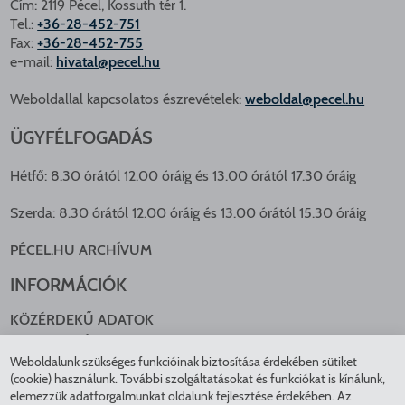
Cím: 2119 Pécel, Kossuth tér 1.
Tel.:
+36-28-452-751
Fax:
+36-28-452-755
e-mail:
hivatal@pecel.hu
Weboldallal kapcsolatos észrevételek:
weboldal@pecel.hu
ÜGYFÉLFOGADÁS
Hétfő: 8.30 órától 12.00 óráig és 13.00 órától 17.30 óráig
Szerda: 8.30 órától 12.00 óráig és 13.00 órától 15.30 óráig
PÉCEL.HU ARCHÍVUM
INFORMÁCIÓK
KÖZÉRDEKŰ ADATOK
NYOMTATVÁNYOK
Weboldalunk szükséges funkcióinak biztosítása érdekében sütiket
KÖZLEKEDÉS
(cookie) használunk. További szolgáltatásokat és funkciókat is kínálunk,
ADATKEZELÉS
elemezzük adatforgalmunkat oldalunk fejlesztése érdekében. Az