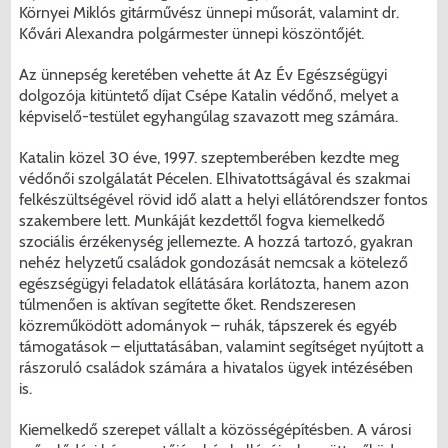
Környei Miklós gitárművész ünnepi műsorát, valamint dr.
Kővári Alexandra polgármester ünnepi köszöntőjét.
Az ünnepség keretében vehette át Az Év Egészségügyi
dolgozója kitüntető díjat Csépe Katalin védőnő, melyet a
képviselő-testület egyhangúlag szavazott meg számára.
Katalin közel 30 éve, 1997. szeptemberében kezdte meg
védőnői szolgálatát Pécelen. Elhivatottságával és szakmai
felkészültségével rövid idő alatt a helyi ellátórendszer fontos
szakembere lett. Munkáját kezdettől fogva kiemelkedő
szociális érzékenység jellemezte. A hozzá tartozó, gyakran
nehéz helyzetű családok gondozását nemcsak a kötelező
egészségügyi feladatok ellátására korlátozta, hanem azon
túlmenően is aktívan segítette őket. Rendszeresen
közreműködött adományok – ruhák, tápszerek és egyéb
támogatások – eljuttatásában, valamint segítséget nyújtott a
rászoruló családok számára a hivatalos ügyek intézésében
is.
Kiemelkedő szerepet vállalt a közösségépítésben. A városi