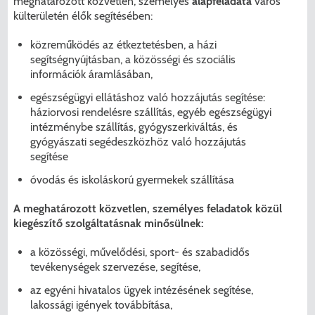
meghatározott közvetlen, személyes
alapfeladata
város
külterületén élők segítésében:
közreműködés az étkeztetésben, a házi
segítségnyújtásban, a közösségi és szociális
információk áramlásában,
egészségügyi ellátáshoz való hozzájutás segítése:
háziorvosi rendelésre szállítás, egyéb egészségügyi
intézménybe szállítás, gyógyszerkiváltás, és
gyógyászati segédeszközhöz való hozzájutás
segítése
óvodás és iskoláskorú gyermekek szállítása
A meghatározott közvetlen, személyes feladatok közül
kiegészítő szolgáltatásnak minősülnek:
a közösségi, művelődési, sport- és szabadidős
tevékenységek szervezése, segítése,
az egyéni hivatalos ügyek intézésének segítése,
lakossági igények továbbítása,