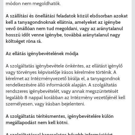
módon nem megoldhatók.
A szállítási és önellátási feladatok közül elsősorban azokat
kell a tanyagondnoknak ellátnia, amelyeket az igénybe
vevő önállóan nem tud megoldani, vagy az aránytalanul
hosszú időt venne igénybe, továbbá aránytalanul nagy
költséget róna rá.
Az ellátás igénybevételének módja
A szolgáltatás igénybevétele önkéntes, az ellátást igénylő
vagy törvényes képviselője írásos kérelmére történik. A
kérelmet az Intézményvezető bírálja el, a tanyagondnok
rendelkezésére álló információk alapján. A szolgáltatás
rendszeres igénybevételét, vagy annak megszüntetését
legalább 8 nappal korábban az Intézmény vezetőjénél kell
személyesen, vagy írásban bejelenteni.
A szolgáltatás térítésmentes, igénybevételére külön
megállapodást nem kell kötni.
A szolgáltatással kapcsolatos bővebb információért