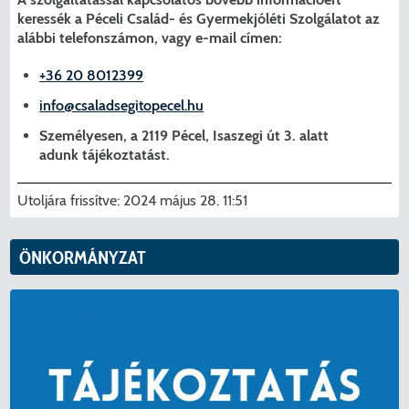
keressék a Péceli Család- és Gyermekjóléti Szolgálatot az
alábbi telefonszámon, vagy e-mail címen:
+36 20 8012399
info@csaladsegitopecel.hu
Személyesen, a 2119 Pécel, Isaszegi út 3. alatt
adunk tájékoztatást.
Utoljára frissítve:
2024 május 28. 11:51
ÖNKORMÁNYZAT
KERESÉS