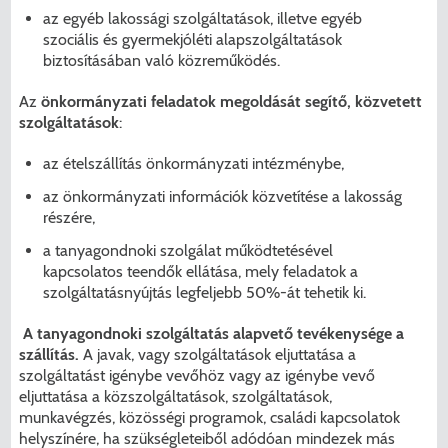
az egyéb lakossági szolgáltatások, illetve egyéb
szociális és gyermekjóléti alapszolgáltatások
biztosításában való közreműködés.
Az
önkormányzati feladatok megoldását segítő, közvetett
szolgáltatások
:
az ételszállítás önkormányzati intézménybe,
az önkormányzati információk közvetítése a lakosság
részére,
a tanyagondnoki szolgálat működtetésével
kapcsolatos teendők ellátása, mely feladatok a
szolgáltatásnyújtás legfeljebb 50%-át tehetik ki.
A tanyagondnoki szolgáltatás alapvető tevékenysége a
szállítás.
A javak, vagy szolgáltatások eljuttatása a
szolgáltatást igénybe vevőhöz vagy az igénybe vevő
eljuttatása a közszolgáltatások, szolgáltatások,
munkavégzés, közösségi programok, családi kapcsolatok
helyszínére, ha szükségleteiből adódóan mindezek más