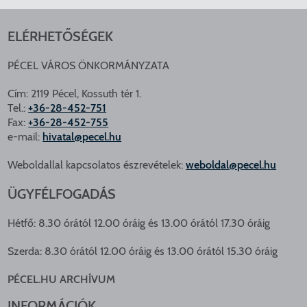
ELÉRHETŐSÉGEK
PÉCEL VÁROS ÖNKORMÁNYZATA
Cím: 2119 Pécel, Kossuth tér 1.
Tel.:
+36-28-452-751
Fax:
+36-28-452-755
e-mail:
hivatal@pecel.hu
Weboldallal kapcsolatos észrevételek:
weboldal@pecel.hu
ÜGYFÉLFOGADÁS
Hétfő: 8.30 órától 12.00 óráig és 13.00 órától 17.30 óráig
Szerda: 8.30 órától 12.00 óráig és 13.00 órától 15.30 óráig
PÉCEL.HU ARCHÍVUM
INFORMÁCIÓK