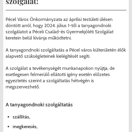
szolgálat!
Menzakártya/Applikáció
Pécel Város Önkormányzata ASP
Kedvezmények/Diéta/Allergia
Pécel Város Önkormányzata az áprilisi testületi ülésen
Központhoz való csatlakozása
döntött arról, hogy 2024. július 1-től a tanyagondnoki
Nyomtatványok
szolgálatot a Péceli Család-és Gyermekjóléti Szolgálat
Péceli Polgármesteri Hivatal energetikai
keretein belül kívánja működtetni.
korszerűsítése
Étkezési térítési díjak
A tanyagondnoki szolgáltatás a Pécel város külterületén élők
alapvető szükségleteinek kielégítését segíti.
Komplex csapadékvíz-elvezetés
Kapcsolat
A szolgálat a tevékenységét munkanapokon nyújtja, de
korszerűsítése Pécelen II. ütem
2025/2026. tanév
esetlegesen felmerülő ellátotti igény esetén előzetes
egyeztetés szerint a szolgáltatás hétvégén is
Pécel Város Önkormányzata 250 000
megszervezhető.
000 Ft értékű támogatást nyert az
alábbi projekt vonatkozásában.
A tanyagondnoki szolgáltatás
szállítás,
megkeresés,