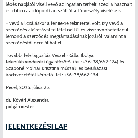
lépés napjától viseli vevő az ingatlan terheit, szedi a hasznait
és ebben az időpontban száll át a kárveszély viselése is,
- vevő a licitáláskor a fentiekre tekintettel volt, így vevő a
szerződés aláírásával feltétel nélkül és visszavonhatatlanul
lemond a szerződés megtámadásának jogáról, valamint a
szerződéstől nem állhat el.
További felvilágosítás Veszeli-Kállai Ibolya
településrendezési ügyintézőtől (tel.: +36-28/662-124) és
Szabóné Molnár Krisztina műszaki és beruházási
irodavezetőtől kérhető (tel.: +36-28/662-134).
Pécel, 2025. július 25.
dr. Kővári Alexandra
polgármester
JELENTKEZÉSI LAP