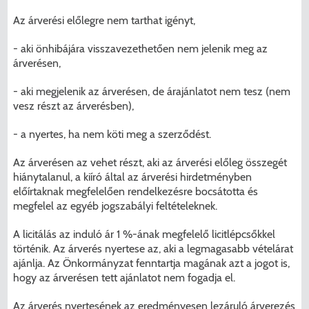
Az árverési előlegre nem tarthat igényt,
- aki önhibájára visszavezethetően nem jelenik meg az
árverésen,
- aki megjelenik az árverésen, de árajánlatot nem tesz (nem
vesz részt az árverésben),
- a nyertes, ha nem köti meg a szerződést.
Az árverésen az vehet részt, aki az árverési előleg összegét
hiánytalanul, a kiíró által az árverési hirdetményben
előírtaknak megfelelően rendelkezésre bocsátotta és
megfelel az egyéb jogszabályi feltételeknek.
A licitálás az induló ár 1 %-ának megfelelő licitlépcsőkkel
történik. Az árverés nyertese az, aki a legmagasabb vételárat
ajánlja. Az Önkormányzat fenntartja magának azt a jogot is,
hogy az árverésen tett ajánlatot nem fogadja el.
Az árverés nyertesének az eredményesen lezáruló árverezés