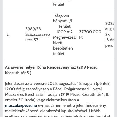
terület
Tulajdoni
hányad: 1/1
2025.
Terület:
3989/53
augusz
1009 m2
37.700.000
2.
Százszorszép
27.
Megnevezés:
Ft
utca 57.
13 óra
kivett
perc
beépítetlen
terület
Az árverés helye:
Kúria Rendezvényház (2119 Pécel,
Kossuth tér 5.)
Jelentkezni az árverésre 2025. augusztus 15. napján (péntek)
12:00 óráig személyesen a Péceli Polgármesteri Hivatal
Műszaki és Beruházási Irodáján (2119 Pécel, Kossuth tér 1., II.
emelet 30. iroda) vagy elektronikus úton a
muszak@pecel.hu
e-mail címen lehet, a jelen hirdetmény
mellékletét képező jelentkezési lap kitöltésével. Utóbbi
esetben az árverésre hozni kell az eredeti dokumentumokat.