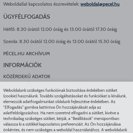
Weboldallal kapcsolatos észrevételek:
weboldal@pecel.hu
ÜGYFÉLFOGADÁS
Hétfő: 8.30 órától 12.00 óráig és 13.00 órától 17.30 óráig
Szerda: 8.30 órától 12.00 óráig és 13.00 órától 15.30 óráig
PÉCEL.HU ARCHÍVUM
INFORMÁCIÓK
KÖZÉRDEKŰ ADATOK
NYOMTATVÁNYOK
Weboldalunk szükséges funkcióinak biztosítása érdekében sütiket
KÖZLEKEDÉS
(cookie) használunk. További szolgáltatásokat és funkciókat is kínálunk,
ADATKEZELÉS
elemezzük adatforgalmunkat oldalunk fejlesztése érdekében. Az
ÁTLÁTHATÓ ÖNKORMÁNYZAT
"Elfogadás" gombra kattintva Ön hozzájárulását adja az
COOKIE BEÁLLÍTÁSOK
adatfeldolgozáshoz. Ha nem szeretné elfogadni a sütiket, kivéve a
technikailag szükséges sütiket, kérjük, a "Beállítások" menüpontban
INTÉZMÉNYEK
válassza ki a sütikkel kapcsolatos preferenciáit. Az Ön hozzájárulása
önkéntes, és nem szükséges a weboldal használatához. A weboldalunk