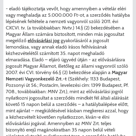
- eladó tájékoztatja vevőt, hogy amennyiben a vételár eléri
vagy meghaladja az 5.000.000 Ft-ot, a szerződés hatályba
lépésének feltétele a nemzeti vagyonról szóló 2011. évi
CXCVI. tv. (a továbbiakban: Nvtv.) 14.§ (2) bekezdésében a
Magyar Állam számára biztosított, minden más jogosultat
megelőző
elővásárlási jog
gyakorlásáról a jogosult
lemondása, vagy annak eladó írásos felhívásának
kézhezvételétől számított 35. napot meghaladó
elmaradása. Eladó – eljáró ügyvéd útján - az elővásárlásra
jogosult Magyar Államot, illetőleg az állami vagyonról szóló
2007. évi CVI. törvény 66.§ (2) bekezdése alapján a
Magyar
Nemzeti Vagyonkezelő Zrt.-t
(Székhely: 1133 Budapest,
Pozsonyi út 56.; Postacím, levelezési cím: 1399 Budapest, Pf.
708., továbbiakban: MNV Zrt.), mint az elővásárlási jogról
nyilatkozni jogosultat a szerződés mindkét fél általi aláírását
követő 15 napon belül a szerződés – a hatálybalépése előtt,
mint ajánlat – megküldésével írásban megkeresi azzal, hogy
a kézhezvételt követően nyilatkozzon, kíván-e élni
elővásárlási jogával. Amennyiben az MNV Zrt. teljes
bizonyító erejű magánokiratban 35 napon belül vételi