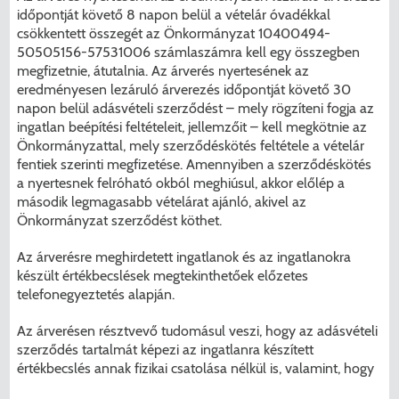
időpontját követő 8 napon belül a vételár óvadékkal
csökkentett összegét az Önkormányzat 10400494-
50505156-57531006 számlaszámra kell egy összegben
megfizetnie, átutalnia. Az árverés nyertesének az
eredményesen lezáruló árverezés időpontját követő 30
napon belül adásvételi szerződést – mely rögzíteni fogja az
ingatlan beépítési feltételeit, jellemzőit – kell megkötnie az
Önkormányzattal, mely szerződéskötés feltétele a vételár
fentiek szerinti megfizetése. Amennyiben a szerződéskötés
a nyertesnek felróható okból meghiúsul, akkor előlép a
második legmagasabb vételárat ajánló, akivel az
Önkormányzat szerződést köthet.
Az árverésre meghirdetett ingatlanok és az ingatlanokra
készült értékbecslések megtekinthetőek előzetes
telefonegyeztetés alapján.
Az árverésen résztvevő tudomásul veszi, hogy az adásvételi
szerződés tartalmát képezi az ingatlanra készített
értékbecslés annak fizikai csatolása nélkül is, valamint, hogy