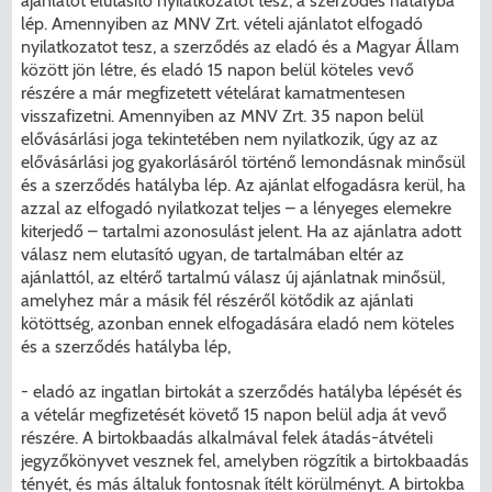
ajánlatot elutasító nyilatkozatot tesz, a szerződés hatályba
lép. Amennyiben az MNV Zrt. vételi ajánlatot elfogadó
nyilatkozatot tesz, a szerződés az eladó és a Magyar Állam
között jön létre, és eladó 15 napon belül köteles vevő
részére a már megfizetett vételárat kamatmentesen
visszafizetni. Amennyiben az MNV Zrt. 35 napon belül
KERESÉS
elővásárlási joga tekintetében nem nyilatkozik, úgy az az
elővásárlási jog gyakorlásáról történő lemondásnak minősül
és a szerződés hatályba lép. Az ajánlat elfogadásra kerül, ha
azzal az elfogadó nyilatkozat teljes – a lényeges elemekre
kiterjedő – tartalmi azonosulást jelent. Ha az ajánlatra adott
válasz nem elutasító ugyan, de tartalmában eltér az
ajánlattól, az eltérő tartalmú válasz új ajánlatnak minősül,
amelyhez már a másik fél részéről kötődik az ajánlati
kötöttség, azonban ennek elfogadására eladó nem köteles
és a szerződés hatályba lép,
- eladó az ingatlan birtokát a szerződés hatályba lépését és
a vételár megfizetését követő 15 napon belül adja át vevő
részére. A birtokbaadás alkalmával felek átadás-átvételi
jegyzőkönyvet vesznek fel, amelyben rögzítik a birtokbaadás
tényét, és más általuk fontosnak ítélt körülményt. A birtokba