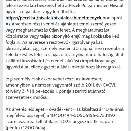
Jelentkezési lap beszerezhető a Péceli Polgármesteri Hivatal
ügyfélszolgálatán, vagy letölthető a
https://pecel.hu/hivatal/hivatalos-hirdetmenyek
honlapról.
Az árverésen részt venni és ajánlatot tenni személyesen
vagy meghatalmazás útján lehet. A meghatalmazást
közokiratba vagy teljes bizonyító erejű magánokiratba kell
foglalni. Az árverésen résztvevők igazolványaikat,
okmányaikat, jogi személy esetén 30 napnál nem régebbi, a
keletkezést és létesítést igazoló, a nyilvántartó hatóság által
kiállított közokiratot és eredeti aláírási címpéldányt vagy
ügyvéd által ellenjegyzett aláírási mintát hozzák magukkal.
Jogi személy csak akkor vehet részt az árverésen,
amennyiben a nemzeti vagyonról szóló 2011. évi CXCVI.
törvény 3. § (1) bekezdés 1. pontja szerinti átlátható
szervezetnek minősül.
Az árverési előleget – óvadékként – (a kikiáltási ár 10%-ának
megfelelő összeget) a 10400494-50505156-57531192
számlaszámra kell átutalni. 2025. augusztus 15. napján
(péntek) 12:00 óráig.