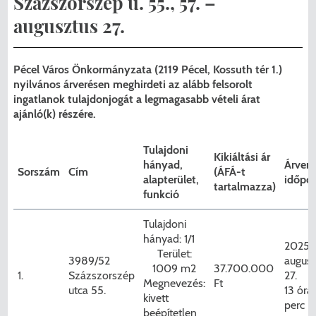
Százszorszép u. 55., 57. –
Menzakártya/Applikáció
augusztus 27.
Pécel Város Önkormányzata ASP
Kedvezmények/Diéta/Allergia
Központhoz való csatlakozása
Pécel Város Önkormányzata (2119 Pécel, Kossuth tér 1.)
Nyomtatványok
nyilvános árverésen meghirdeti az alább felsorolt
Péceli Polgármesteri Hivatal energetikai
ingatlanok tulajdonjogát a legmagasabb vételi árat
korszerűsítése
Étkezési térítési díjak
ajánló(k) részére.
Komplex csapadékvíz-elvezetés
Kapcsolat
Tulajdoni
Kikiáltási ár
korszerűsítése Pécelen II. ütem
hányad,
Árveré
Sorszám
Cím
(ÁFÁ-t
2025/2026. tanév
alapterület,
időpon
tartalmazza)
funkció
Pécel Város Önkormányzata 250 000
000 Ft értékű támogatást nyert az
Tulajdoni
hányad: 1/1
alábbi projekt vonatkozásában.
2025.
Terület:
3989/52
augusz
1009 m2
37.700.000
1.
Százszorszép
27.
Megnevezés:
Ft
utca 55.
13 óra
kivett
perc
beépítetlen