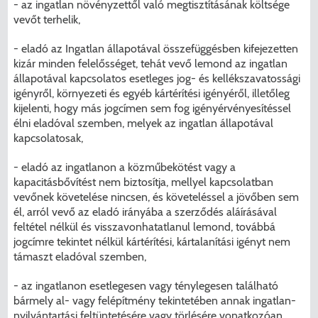
- az ingatlan növényzettől való megtisztításának költsége
vevőt terhelik,
- eladó az Ingatlan állapotával összefüggésben kifejezetten
kizár minden felelősséget, tehát vevő lemond az ingatlan
állapotával kapcsolatos esetleges jog- és kellékszavatossági
igényről, környezeti és egyéb kártérítési igényéről, illetőleg
kijelenti, hogy más jogcímen sem fog igényérvényesítéssel
élni eladóval szemben, melyek az ingatlan állapotával
kapcsolatosak,
- eladó az ingatlanon a közműbekötést vagy a
kapacitásbővítést nem biztosítja, mellyel kapcsolatban
vevőnek követelése nincsen, és követeléssel a jövőben sem
él, arról vevő az eladó irányába a szerződés aláírásával
feltétel nélkül és visszavonhatatlanul lemond, továbbá
jogcímre tekintet nélkül kártérítési, kártalanítási igényt nem
támaszt eladóval szemben,
- az ingatlanon esetlegesen vagy ténylegesen található
bármely al- vagy felépítmény tekintetében annak ingatlan-
nyilvántartási feltüntetésére vagy törlésére vonatkozóan