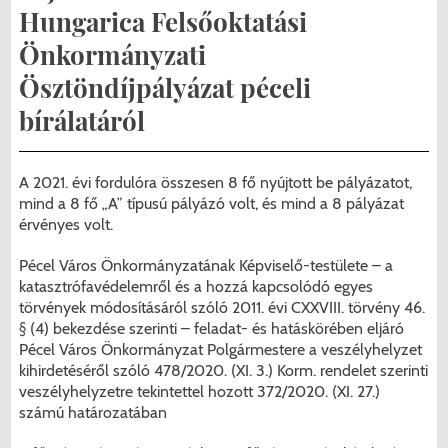
Menzakártya/Applikáció
Hungarica Felsőoktatási
Pécel Város Önkormányzata ASP
Önkormányzati
Kedvezmények/Diéta/Allergia
Központhoz való csatlakozása
Ösztöndíjpályázat péceli
Nyomtatványok
bírálatáról
Péceli Polgármesteri Hivatal energetikai
korszerűsítése
Étkezési térítési díjak
A 2021. évi fordulóra összesen 8 fő nyújtott be pályázatot,
Komplex csapadékvíz-elvezetés
Kapcsolat
mind a 8 fő „A” típusú pályázó volt, és mind a 8 pályázat
érvényes volt.
korszerűsítése Pécelen II. ütem
2025/2026. tanév
Pécel Város Önkormányzatának Képviselő-testülete – a
Pécel Város Önkormányzata 250 000
katasztrófavédelemről és a hozzá kapcsolódó egyes
törvények módosításáról szóló 2011. évi CXXVIII. törvény 46.
000 Ft értékű támogatást nyert az
§ (4) bekezdése szerinti – feladat- és hatáskörében eljáró
alábbi projekt vonatkozásában.
Pécel Város Önkormányzat Polgármestere a veszélyhelyzet
kihirdetéséről szóló 478/2020. (XI. 3.) Korm. rendelet szerinti
veszélyhelyzetre tekintettel hozott 372/2020. (XI. 27.)
számú határozatában