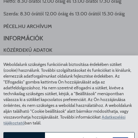
Hétfő: 8.30 órától 12.00 óráig és 13.00 órától 17.30 óráig
Szerda: 8.30 órától 12.00 óráig és 13.00 órától 15.30 óráig
PÉCEL.HU ARCHÍVUM
INFORMÁCIÓK
KÖZÉRDEKŰ ADATOK
NYOMTATVÁNYOK
Weboldalunk szükséges funkcióinak biztosítása érdekében sütiket
KÖZLEKEDÉS
(cookie) használunk. További szolgáltatásokat és funkciókat is kínálunk,
ADATKEZELÉS
elemezzük adatforgalmunkat oldalunk fejlesztése érdekében. Az
ÁTLÁTHATÓ ÖNKORMÁNYZAT
"Elfogadás" gombra kattintva Ön hozzájárulását adja az
COOKIE BEÁLLÍTÁSOK
adatfeldolgozáshoz. Ha nem szeretné elfogadni a sütiket, kivéve a
technikailag szükséges sütiket, kérjük, a "Beállítások" menüpontban
INTÉZMÉNYEK
válassza ki a sütikkel kapcsolatos preferenciáit. Az Ön hozzájárulása
önkéntes, és nem szükséges a weboldal használatához. A weboldalunk
EGÉSZSÉGÜGY
alján található "Cookie beállítások" alatt bármikor módosíthatja, vagy
visszavonhatja hozzájárulását. További információkat
Adatkezelési
KÖZMŰSZOLGÁLTATÓK
tájékoztató
ban talál.
RENDVÉDELEM
VÁROSÜZEMELTETÉS
ELFOGADÁS