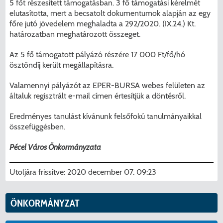
5 főt részesített támogatásban. 3 fő támogatási kérelmét
elutasította, mert a becsatolt dokumentumok alapján az egy
főre jutó jövedelem meghaladta a 292/2020. (IX.24.) Kt.
határozatban meghatározott összeget.
Az 5 fő támogatott pályázó részére 17 000 Ft/fő/hó
ösztöndíj került megállapításra.
Valamennyi pályázót az EPER-BURSA webes felületen az
általuk regisztrált e-mail címen értesítjük a döntésről.
Eredményes tanulást kívánunk felsőfokú tanulmányaikkal
összefüggésben.
Pécel Város Önkormányzata
Utoljára frissítve:
2020 december 07. 09:23
ÖNKORMÁNYZAT