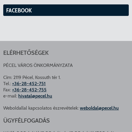
FACEBOOK
ELÉRHETŐSÉGEK
PÉCEL VÁROS ÖNKORMÁNYZATA
Cím: 2119 Pécel, Kossuth tér 1.
Tel.:
+36-28-452-751
Fax:
+36-28-452-755
e-mail:
hivatal@pecel.hu
Weboldallal kapcsolatos észrevételek:
weboldal@pecel.hu
ÜGYFÉLFOGADÁS