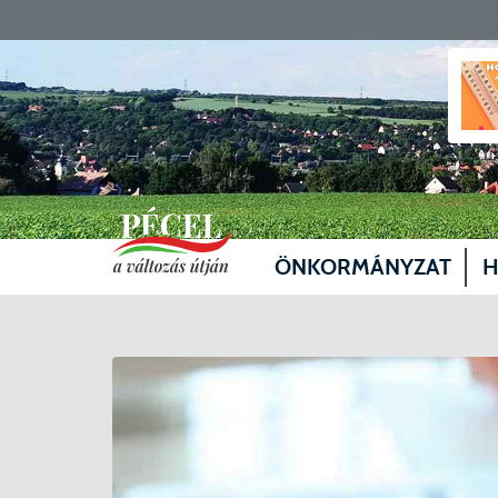
ÖNKORMÁNYZAT
H
Vezetők
Üg
Képviselő-testület
Je
Bizottságok
Sz
Döntéshozatal
Vá