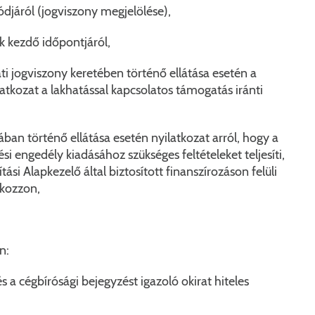
módjáról (jogviszony megjelölése),
ek kezdő időpontjáról,
ati jogviszony keretében történő ellátása esetén a
atkozat a lakhatással kapcsolatos támogatás iránti
mában történő ellátása esetén nyilatkozat arról, hogy a
i engedély kiadásához szükséges feltételeket teljesíti,
si Alapkezelő által biztosított finanszírozáson felüli
tkozzon,
n:
s a cégbírósági bejegyzést igazoló okirat hiteles