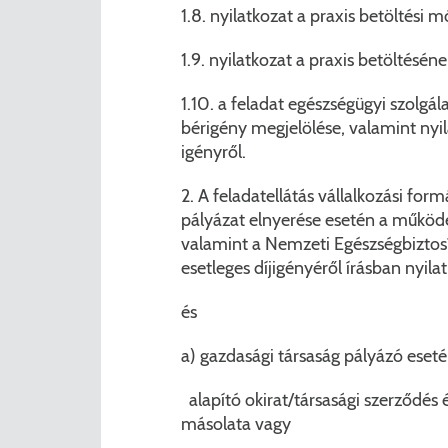
1.8. nyilatkozat a praxis betöltési 
1.9. nyilatkozat a praxis betöltésén
1.10. a feladat egészségügyi szolgál
bérigény megjelölése, valamint nyil
igényről.
2. A feladatellátás vállalkozási for
pályázat elnyerése esetén a működés
valamint a Nemzeti Egészségbiztosítá
esetleges díjigényéről írásban nyila
és
a) gazdasági társaság pályázó eseté
alapító okirat/társasági szerződés é
másolata vagy