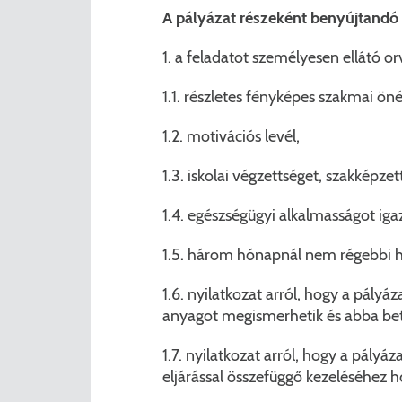
A pályázat részeként benyújtandó i
1. a feladatot személyesen ellátó 
1.1. részletes fényképes szakmai öné
1.2. motivációs levél,
1.3. iskolai végzettséget, szakképze
1.4. egészségügyi alkalmasságot iga
1.5. három hónapnál nem régebbi ha
1.6. nyilatkozat arról, hogy a pályá
anyagot megismerhetik és abba bet
1.7. nyilatkozat arról, hogy a pályá
eljárással összefüggő kezeléséhez h