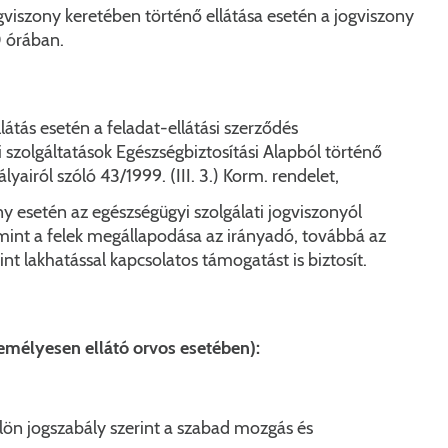
ogviszony keretében történő ellátása esetén a jogviszony
0 órában.
látás esetén a feladat-ellátási szerződés
 szolgáltatások Egészségbiztosítási Alapból történő
lyairól szóló 43/1999. (III. 3.) Korm. rendelet,
ny esetén az egészségügyi szolgálati jogviszonyól
amint a felek megállapodása az irányadó, továbbá az
 lakhatással kapcsolatos támogatást is biztosít.
személyesen ellátó orvos esetében):
ön jogszabály szerint a szabad mozgás és