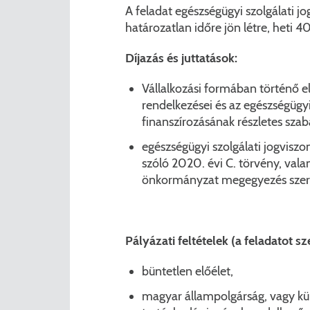
A feladat egészségügyi szolgálati j
határozatlan időre jön létre, heti 4
Díjazás és juttatások:
Vállalkozási formában történő el
rendelkezései és az egészségügyi
finanszírozásának részletes szabá
egészségügyi szolgálati jogviszo
szóló 2020. évi C. törvény, val
önkormányzat megegyezés szerint
Pályázati feltételek (a feladatot 
büntetlen előélet,
magyar állampolgárság, vagy kül