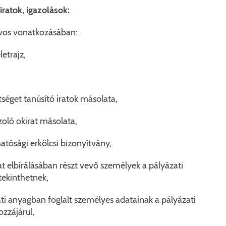
ratok, igazolások:
orvos vonatkozásában:
letrajz,
ttséget tanúsító iratok másolata,
zoló okirat másolata,
tósági erkölcsi bizonyítvány,
zat elbírálásában részt vevő személyek a pályázati
ekinthetnek,
zati anyagban foglalt személyes adatainak a pályázati
ozzájárul,