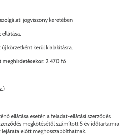
szolgálati jogviszony keretében
 ellátása.
új körzetként kerül kialakításra.
t meghirdetésekor
: 2.470 fő
z.)
énő ellátása esetén a feladat-ellátási szerződés
i szerződés megkötésétől számított 5 év időtartamra
k lejárata előtt meghosszabbíthatnak.