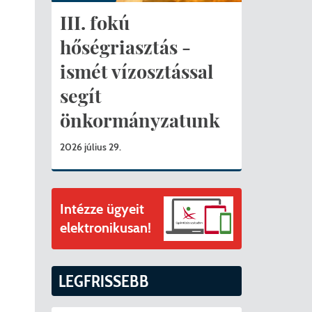
ványok
III. fokú
II. ütem
érítési díjak
hőségriasztás -
ismét vízosztással
mogatást nyert az alábbi projekt vonatkozásában.
t
segít
6. tanév
önkormányzatunk
2026 július 29.
Intézze ügyeit
elektronikusan!
LEGFRISSEBB