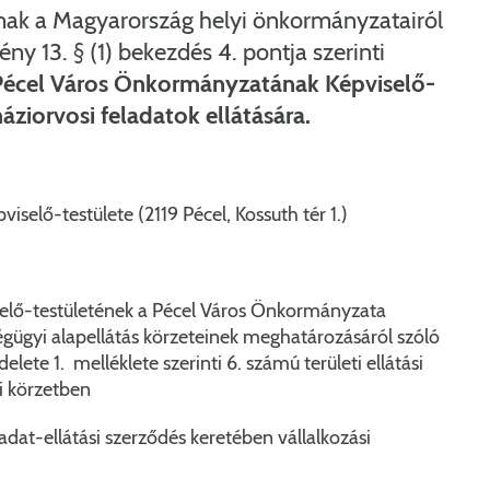
Péceli Polgármesteri Hivatal energetikai korszerűsítése
Nyomtat
ak a Magyarország helyi önkormányzatairól
ny 13. § (1) bekezdés 4. pontja szerinti
Komplex csapadékvíz-elvezetés korszerűsítése Pécelen 
Étkezési t
Pécel Város Önkormányzatának Képviselő-
Pécel Város Önkormányzata 250 000 000 Ft értékű tá
Kapcsola
áziorvosi feladatok ellátására.
2025/202
elő-testülete (2119 Pécel, Kossuth tér 1.)
elő-testületének a Pécel Város Önkormányzata
égügyi alapellátás körzeteinek meghatározásáról szóló
lete 1. melléklete szerinti 6. számú területi ellátási
i körzetben
adat-ellátási szerződés keretében vállalkozási