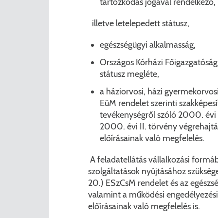
tartózkodás jogával rendelkező,
illetve letelepedett státusz,
egészségügyi alkalmasság,
Országos Kórházi Főigazgatóság 
státusz megléte,
a háziorvosi, házi gyermekorvosi
EüM rendelet szerinti szakképesí
tevékenységről szóló 2000. évi I
2000. évi II. törvény végrehajtás
előírásainak való megfelelés.
A feladatellátás vállalkozási formá
szolgáltatások nyújtásához szüksé
20.) ESzCsM rendelet és az egészség
valamint a működési engedélyezési e
előírásainak való megfelelés is.