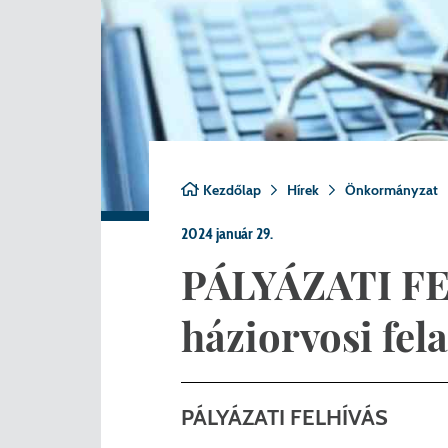
Nemzetiségi önkormányza
A
Önkormányzati kitüntetés
N
Pályázatok
Hi
Településrendezés
Be
Kezdőlap
Hírek
Önkormányzat
Adatvédelem
2024 január 29.
Belső visszaélés bejelentő
PÁLYÁZATI FE
háziorvosi fel
PÁLYÁZATI FELHÍVÁS