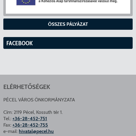
ÖSSZES PÁLYÁZAT
FACEBOOK
ELÉRHETŐSÉGEK
PÉCEL VÁROS ÖNKORMÁNYZATA
Cím: 2119 Pécel, Kossuth tér 1.
Tel.:
+36-28-452-751
Fax:
+36-28-452-755
e-mail:
hivatal@pecel.hu