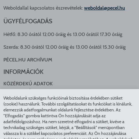
Weboldallal kapcsolatos észrevételek:
weboldal@pecel.hu
ÜGYFÉLFOGADÁS
Hétfő: 8.30 órától 12.00 óráig és 13.00 órától 17.30 óráig
Szerda: 8.30 órától 12.00 óráig és 13.00 órától 15.30 óráig
PÉCEL.HU ARCHÍVUM
INFORMÁCIÓK
KÖZÉRDEKŰ ADATOK
NYOMTATVÁNYOK
Weboldalunk szükséges funkcióinak biztosítása érdekében sütiket
KÖZLEKEDÉS
(cookie) használunk. További szolgáltatásokat és funkciókat is kínálunk,
ADATKEZELÉS
elemezzük adatforgalmunkat oldalunk fejlesztése érdekében. Az
ÁTLÁTHATÓ ÖNKORMÁNYZAT
"Elfogadás" gombra kattintva Ön hozzájárulását adja az
COOKIE BEÁLLÍTÁSOK
adatfeldolgozáshoz. Ha nem szeretné elfogadni a sütiket, kivéve a
technikailag szükséges sütiket, kérjük, a "Beállítások" menüpontban
INTÉZMÉNYEK
válassza ki a sütikkel kapcsolatos preferenciáit. Az Ön hozzájárulása