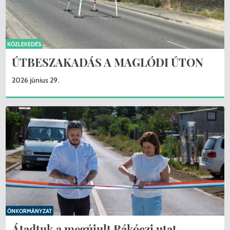
KÖZLEKEDÉS
ÚTBESZAKADÁS A MAGLÓDI ÚTON
2026 június 29.
ÖNKORMÁNYZAT
Átadtuk a megújult Rákóczi utat