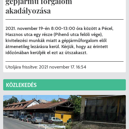
gépjármű forgalom
Menzakártya/Applikáció
akadályozása
Pécel Város Önkormányzata ASP
Kedvezmények/Diéta/Allergia
Központhoz való csatlakozása
2021. november 19-én 8:00-13:00 óra között a Pécel,
Nyomtatványok
Hasznos utca egy része (Pihenő utca felöli vége),
Péceli Polgármesteri Hivatal energetikai
kivitelezési munkák miatt a gépjárműforgalom elől
korszerűsítése
Étkezési térítési díjak
átmenetileg lezárásra kerül. Kérjük, hogy az érintett
időzónában kerüljék el ezt az útszakaszt.
Komplex csapadékvíz-elvezetés
Kapcsolat
korszerűsítése Pécelen II. ütem
Utoljára frissítve:
2021 november 17. 16:54
2025/2026. tanév
Pécel Város Önkormányzata 250 000
KÖZLEKEDÉS
000 Ft értékű támogatást nyert az
alábbi projekt vonatkozásában.