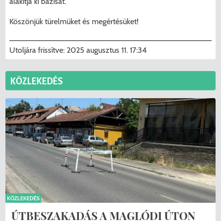
alakítja ki bázisát.
Köszönjük türelmüket és megértésüket!
Utoljára frissítve:
2025 augusztus 11. 17:34
KÖZLEKEDÉS
KÖZLEKEDÉS
ÚTBESZAKADÁS A MAGLÓDI ÚTON