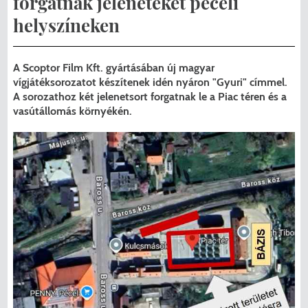
forgatnak jeleneteket péceli
Menzakártya/Applikáció
helyszíneken
Pécel Város Önkormányzata ASP
Kedvezmények/Diéta/Allergia
Központhoz való csatlakozása
A Scoptor Film Kft. gyártásában új magyar
Nyomtatványok
vígjátéksorozatot készítenek idén nyáron "Gyuri" címmel.
Péceli Polgármesteri Hivatal energetikai
A sorozathoz két jelenetsort forgatnak le a Piac téren és a
korszerűsítése
Étkezési térítési díjak
vasútállomás környékén.
Komplex csapadékvíz-elvezetés
Kapcsolat
korszerűsítése Pécelen II. ütem
2025/2026. tanév
Pécel Város Önkormányzata 250 000
000 Ft értékű támogatást nyert az
alábbi projekt vonatkozásában.