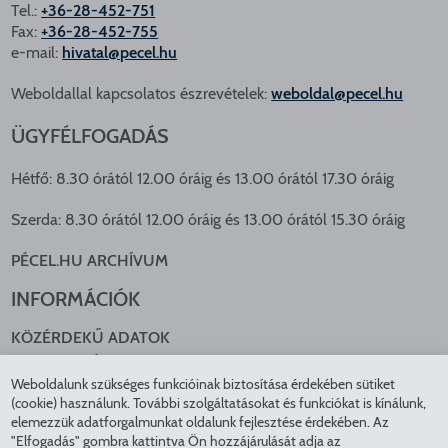
Tel.:
+36-28-452-751
Fax:
+36-28-452-755
e-mail:
hivatal@pecel.hu
Weboldallal kapcsolatos észrevételek:
weboldal@pecel.hu
ÜGYFÉLFOGADÁS
Hétfő: 8.30 órától 12.00 óráig és 13.00 órától 17.30 óráig
Szerda: 8.30 órától 12.00 óráig és 13.00 órától 15.30 óráig
PÉCEL.HU ARCHÍVUM
INFORMÁCIÓK
KÖZÉRDEKŰ ADATOK
NYOMTATVÁNYOK
Weboldalunk szükséges funkcióinak biztosítása érdekében sütiket
KÖZLEKEDÉS
(cookie) használunk. További szolgáltatásokat és funkciókat is kínálunk,
ADATKEZELÉS
elemezzük adatforgalmunkat oldalunk fejlesztése érdekében. Az
ÁTLÁTHATÓ ÖNKORMÁNYZAT
"Elfogadás" gombra kattintva Ön hozzájárulását adja az