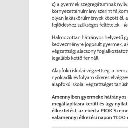
c)
a gyermek szegregátumnak nyilván
környezettanulmány szerint félkomfo
olyan lakáskörülmények között él, a
fejlődéshez szükséges feltételek -
(e
Halmozottan hátrányos helyzetű g
kedvezményre jogosult gyermek, aki
végzettség; alacsony foglalkoztatot
legalább kettő fennáll.
Alapfokú iskolai végzettség: a nemz
nyolcadik évfolyam sikeres elvégzésé
alapfokú iskolai végzettséget tanúsít
Amennyiben gyermeke hátrányos v
megállapításra került és úgy nyila
étkeztetést, az ebéd a PIOK Szemer
valamennyi étkezési napon 11:00 é