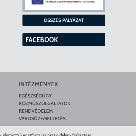
ÖSSZES PÁLYÁZAT
FACEBOOK
INTÉZMÉNYEK
EGÉSZSÉGÜGY
KÖZMŰSZOLGÁLTATÓK
RENDVÉDELEM
VÁROSÜZEMELTETÉS
nk, elemezzük adatforgalmunkat oldalunk fejlesztése