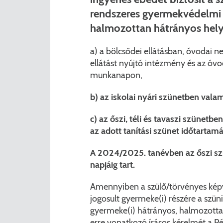
rendszeres gyermekvédelmi 
halmozottan hátrányos helyz
a) a bölcsődei ellátásban, óvodai 
ellátást nyújtó intézmény és az óv
munkanapon,
b) az iskolai nyári szünetben va
c) az őszi, téli és tavaszi szünetb
az adott tanítási szünet időtart
A 2024/2025. tanévben az őszi szü
napjáig tart.
Amennyiben a szülő/törvényes kép
jogosult gyermeke(i) részére a szün
gyermeke(i) hátrányos, halmozotta
erre vonatkozó írásos kérelmét a Pé