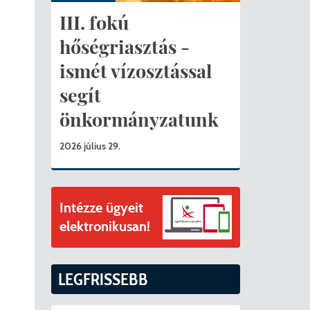
ványok
III. fokú
II. ütem
érítési díjak
hőségriasztás -
ismét vízosztással
mogatást nyert az alábbi projekt vonatkozásában.
t
segít
6. tanév
önkormányzatunk
2026 július 29.
Intézze ügyeit
elektronikusan!
LEGFRISSEBB