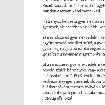
Pécel, Kossuth tér 1., I. em. 22.) üg
minden esetben kérelmezni kell.
Hátrányos helyzetű gyermek: az a
gyermek, aki esetében az alábbi k
a)
a rendszeres gyermekvédelmi ke
együtt nevelő mindkét szülő, a gyer
gyám legmagasabb iskolai végzetts
igazolása a kérelmen megtett önkéntes
b)
a rendszeres gyermekvédelmi ke
nevelő szülők bármelyike vagy a csa
ellátásokról szóló 1993. évi III. törv
kedvezmény igénylésének időpontjá
álláskeresőként tartotta nyilván a 
szervként eljáró járási hivatala -
(al
hatóság ellenőrzi)