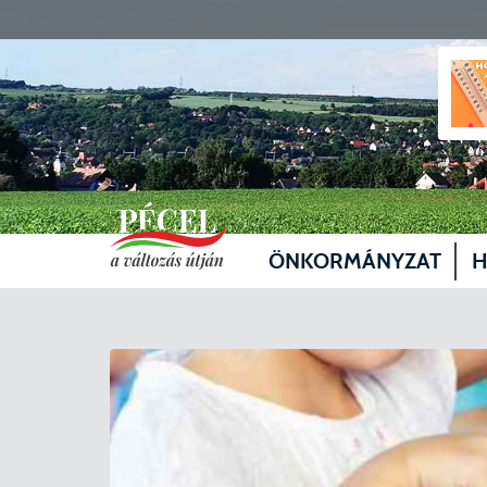
ÖNKORMÁNYZAT
H
Vezetők
Üg
Képviselő-testület
Je
Bizottságok
Sz
Döntéshozatal
Vá