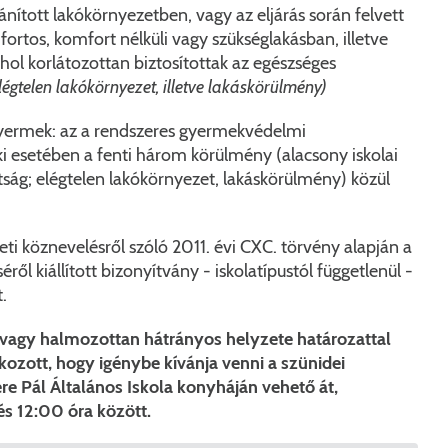
ított lakókörnyezetben, vagy az eljárás során felvett
rtos, komfort nélküli vagy szükséglakásban, illetve
hol korlátozottan biztosítottak az egészséges
légtelen lakókörnyezet, illetve lakáskörülmény)
yermek: az a rendszeres gyermekvédelmi
 esetében a fenti három körülmény (alacsony iskolai
tság; elégtelen lakókörnyezet, lakáskörülmény) közül
eti köznevelésről szóló 2011. évi CXC. törvény alapján a
ről kiállított bizonyítvány - iskolatípustól függetlenül -
.
agy halmozottan hátrányos helyzete határozattal
tkozott, hogy igénybe kívánja venni a szünidei
e Pál Általános Iskola konyháján vehető át,
s 12:00 óra között.