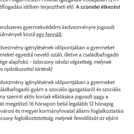
yfélfogadási időben terjesztheti elő.
A szünidei étkezést
 rendszeres gyermekvédelmi kedvezményre jogosult
örülmények közül
egy fennáll:
dvezmény igénylésének időpontjában a gyermeket
meket egyedül nevelő szülő, illetve a családbafogadó
ége alapfokú -
(alacsony iskolai végzettség, melynek
 nyilatkozattal történik)
dvezmény igénylésének időpontjában a gyermeket
ládbafogadó gyám a szociális igazgatásról és szociális
KERESÉS
ény szerinti aktív korúak ellátására jogosult
vagy
a
t megelőző 16 hónapon belül legalább 12 hónapig
fővárosi és megyei kormányhivatal állami foglalkoztatási
acsony foglalkoztatottság, melynek fennállását az eljáró