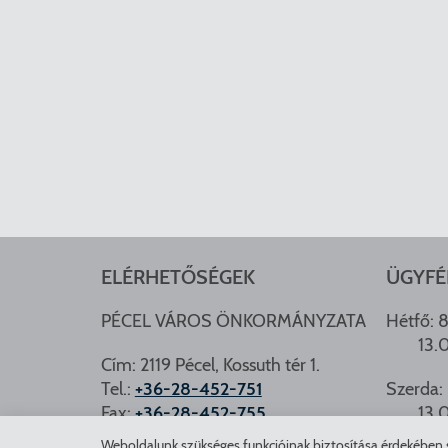
ELÉRHETŐSÉGEK
ÜGYFÉ
PÉCEL VÁROS ÖNKORMÁNYZATA
Hétfő: 8
13.
Cím: 2119 Pécel, Kossuth tér 1.
Tel.:
+36-28-452-751
Szerda: 
Fax:
+36-28-452-755
13.
e-mail:
hivatal@pecel.hu
Weboldalunk szükséges funkcióinak biztosítása érdekében sü