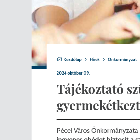
Nemzetiségi önkormányza
A
Önkormányzati kitüntetés
N
Pályázatok
Hi
Településrendezés
Be
Kezdőlap
Hírek
Önkormányzat
Adatvédelem
2024 október 09.
Belső visszaélés bejelentő
Tájékoztató sz
gyermekétkezt
Pécel Város Önkormányzata
ingyenes ebédet biztosít a 