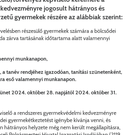
Péceli Polgármesteri Hivatal energetikai korszerűsítése
Nyomtat
kedvezményre jogosult hátrányos és
Komplex csapadékvíz-elvezetés korszerűsítése Pécelen 
Étkezési t
etű gyermekek részére az alábbiak szerint:
Pécel Város Önkormányzata 250 000 000 Ft értékű tá
Kapcsola
nevelésben részesülő gyermekek számára a bölcsődei
oda zárva tartásának időtartama alatt valamennyi
2025/202
lamennyi munkanapon,
en, a tanév rendjéhez igazodóan, tanítási szünetenként,
amára eső valamennyi munkanapon.
net 2024. október 28. napjától 2024. október 31.
viselő a rendszeres gyermekvédelmi kedvezményre
idei gyermekétkeztetést igénybe kívánja venni, és
n hátrányos helyzete még nem került megállapításra,
celi Polgármesteri Hivatal Igazgatási Irodájában (2119