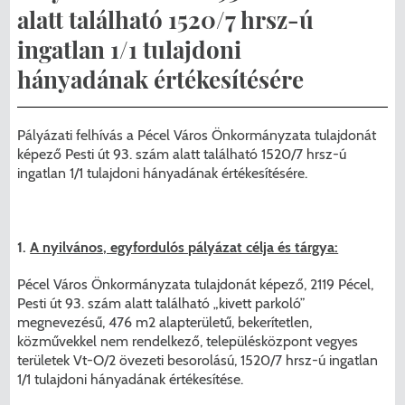
Menzakártya/Applikáció
alatt található 1520/7 hrsz-ú
Pécel Város Önkormányzata ASP
ingatlan 1/1 tulajdoni
Kedvezmények/Diéta/Allergia
Központhoz való csatlakozása
hányadának értékesítésére
Nyomtatványok
Péceli Polgármesteri Hivatal energetikai
Pályázati felhívás a Pécel Város Önkormányzata tulajdonát
korszerűsítése
Étkezési térítési díjak
képező Pesti út 93. szám alatt található 1520/7 hrsz-ú
ingatlan 1/1 tulajdoni hányadának értékesítésére.
Komplex csapadékvíz-elvezetés
Kapcsolat
korszerűsítése Pécelen II. ütem
2025/2026. tanév
1.
A nyilvános, egyfordulós pályázat célja és tárgya:
Pécel Város Önkormányzata 250 000
000 Ft értékű támogatást nyert az
Pécel Város Önkormányzata tulajdonát képező, 2119 Pécel,
Pesti út 93. szám alatt található „kivett parkoló”
alábbi projekt vonatkozásában.
megnevezésű, 476 m2 alapterületű, bekerítetlen,
közművekkel nem rendelkező, településközpont vegyes
területek Vt-O/2 övezeti besorolású, 1520/7 hrsz-ú ingatlan
1/1 tulajdoni hányadának értékesítése.