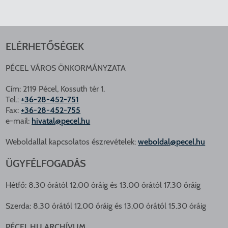
ELÉRHETŐSÉGEK
PÉCEL VÁROS ÖNKORMÁNYZATA
Cím: 2119 Pécel, Kossuth tér 1.
Tel.:
+36-28-452-751
Fax:
+36-28-452-755
e-mail:
hivatal@pecel.hu
Weboldallal kapcsolatos észrevételek:
weboldal@pecel.hu
ÜGYFÉLFOGADÁS
Hétfő: 8.30 órától 12.00 óráig és 13.00 órától 17.30 óráig
Szerda: 8.30 órától 12.00 óráig és 13.00 órától 15.30 óráig
PÉCEL.HU ARCHÍVUM