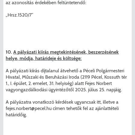
az azonosítás érdekében feltüntetendő:
„Hrsz.1520/7”
10.
A pályázati kiírás megtekintésének, beszerzésének
helye, módja, határideje és költsége:
A pályázati kiírás díjtalanul átvehető a Péceli Polgármesteri
Hivatal, Műszaki és Beruházási Iroda (2119 Pécel, Kossuth tér
1., I. épület, 2. emelet, 31. helyiség) alatt Fejes Norbert
vagyongazdálkodási ügyintézőtől 2025. július 25. napjáig.
A pályázatra vonatkozó kérdések ugyancsak itt, illetve a
fejes.norbert@pecel.hu
címen tehetők fel az ajánlattételi
határidőig.