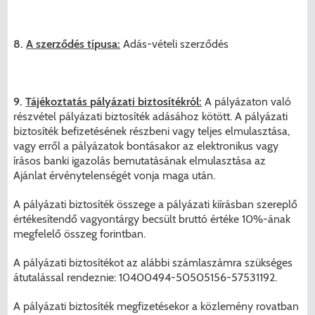
8.
A szerződés típusa:
Adás-vételi szerződés
9.
Tájékoztatás pályázati biztosítékról:
A pályázaton való
részvétel pályázati biztosíték adásához kötött. A pályázati
biztosíték befizetésének részbeni vagy teljes elmulasztása,
vagy erről a pályázatok bontásakor az elektronikus vagy
írásos banki igazolás bemutatásának elmulasztása az
Ajánlat érvénytelenségét vonja maga után.
A pályázati biztosíték összege a pályázati kiírásban szereplő
értékesítendő vagyontárgy becsült bruttó értéke 10%-ának
megfelelő összeg forintban.
A pályázati biztosítékot az alábbi számlaszámra szükséges
átutalással rendeznie: 10400494-50505156-57531192.
A pályázati biztosíték megfizetésekor a közlemény rovatban