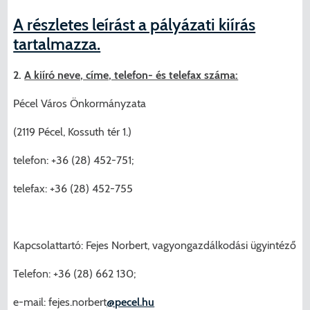
A részletes leírást a pályázati kiírás
tartalmazza.
2.
A kiíró neve, címe, telefon- és telefax száma:
Pécel Város Önkormányzata
(2119 Pécel, Kossuth tér 1.)
telefon: +36 (28) 452-751;
telefax: +36 (28) 452-755
Kapcsolattartó: Fejes Norbert, vagyongazdálkodási ügyintéző
Telefon: +36 (28) 662 130;
e-mail: fejes.norbert
@pecel.hu