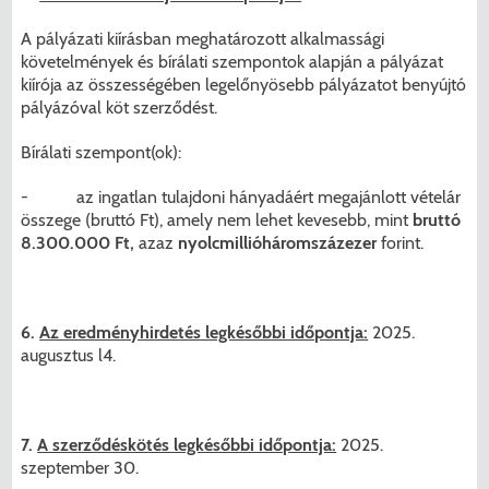
A pályázati kiírásban meghatározott alkalmassági
követelmények és bírálati szempontok alapján a pályázat
kiírója az összességében legelőnyösebb pályázatot benyújtó
pályázóval köt szerződést.
Bírálati szempont(ok):
- az ingatlan tulajdoni hányadáért megajánlott vételár
összege (bruttó Ft), amely nem lehet kevesebb, mint
bruttó
8.300.000 Ft,
azaz
nyolcmillióháromszázezer
forint.
6.
Az eredményhirdetés legkésőbbi időpontja:
2025.
augusztus l4.
7.
A szerződéskötés legkésőbbi időpontja:
2025.
szeptember 30.