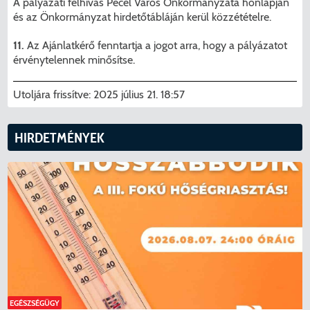
A pályázati felhívás Pécel Város Önkormányzata honlapján
és az Önkormányzat hirdetőtábláján kerül közzétételre.
11.
Az Ajánlatkérő fenntartja a jogot arra, hogy a pályázatot
érvénytelennek minősítse.
Utoljára frissítve:
2025 július 21. 18:57
HIRDETMÉNYEK
KERESÉS
EGÉSZSÉGÜGY