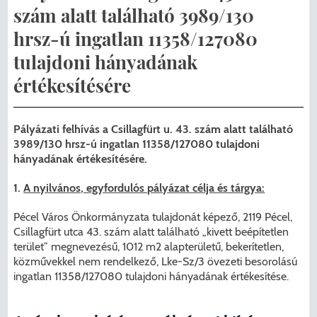
Menzakártya/Applikáció
szám alatt található 3989/130
Pécel Város Önkormányzata ASP
hrsz-ú ingatlan 11358/127080
Kedvezmények/Diéta/Allergia
Központhoz való csatlakozása
tulajdoni hányadának
Nyomtatványok
értékesítésére
Péceli Polgármesteri Hivatal energetikai
korszerűsítése
Étkezési térítési díjak
Pályázati felhívás a Csillagfürt u. 43. szám alatt található
Komplex csapadékvíz-elvezetés
Kapcsolat
3989/130 hrsz-ú ingatlan 11358/127080 tulajdoni
hányadának értékesítésére.
korszerűsítése Pécelen II. ütem
2025/2026. tanév
1.
A nyilvános, egyfordulós pályázat célja és tárgya:
Pécel Város Önkormányzata 250 000
Pécel Város Önkormányzata tulajdonát képező, 2119 Pécel,
000 Ft értékű támogatást nyert az
Csillagfürt utca 43. szám alatt található „kivett beépítetlen
alábbi projekt vonatkozásában.
terület” megnevezésű, 1012 m2 alapterületű, bekerítetlen,
közművekkel nem rendelkező, Lke-Sz/3 övezeti besorolású
ingatlan 11358/127080 tulajdoni hányadának értékesítése.