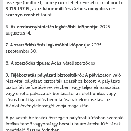
összege (bruttó Ft), amely nem lehet kevesebb, mint
bruttó
3.128.187 Ft,
azaz
hárommillió-százhuszonnyolcezer-
száznyolcvanhét
forint.
6.
Az eredményhirdetés legkésőbbi időpontja:
2025.
augusztus l4.
7.
A szerződéskötés legkésőbbi időpontja:
2025.
szeptember 30.
8.
A szerződés típusa:
Adás-vételi szerződés
9.
Tájékoztatás pályázati biztosítékról:
A pályázaton való
részvétel pályázati biztosíték adásához kötött. A pályázati
biztosíték befizetésének részbeni vagy teljes elmulasztása,
vagy erről a pályázatok bontásakor az elektronikus vagy
írásos banki igazolás bemutatásának elmulasztása az
Ajánlat érvénytelenségét vonja maga után.
A pályázati biztosíték összege a pályázati kiírásban szereplő
értékesítendő vagyontárgy becsült bruttó értéke 10%-ának
megfelelő összeg forintban.