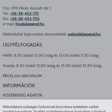
Cím: 2119 Pécel, Kossuth tér 1.
Tel.:
+36-28-452-751
Fax:
+36-28-452-755
e-mail:
hivatal@pecel.hu
Weboldallal kapcsolatos észrevételek:
weboldal@pecel.hu
ÜGYFÉLFOGADÁS
Hétfő: 8.30 órától 12.00 óráig és 13.00 órától 17.30 óráig
Szerda: 8.30 órától 12.00 óráig és 13.00 órától 15.30 óráig
PÉCEL.HU ARCHÍVUM
INFORMÁCIÓK
KÖZÉRDEKŰ ADATOK
NYOMTATVÁNYOK
Weboldalunk szükséges funkcióinak biztosítása érdekében sütiket
KÖZLEKEDÉS
(cookie) használunk. További szolgáltatásokat és funkciókat is kínálunk,