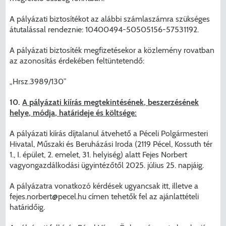
A pályázati biztosítékot az alábbi számlaszámra szükséges
átutalással rendeznie: 10400494-50505156-57531192.
A pályázati biztosíték megfizetésekor a közlemény rovatban
az azonosítás érdekében feltüntetendő:
„Hrsz.3989/130”
10.
A pályázati kiírás megtekintésének, beszerzésének
helye, módja, határideje és költsége:
A pályázati kiírás díjtalanul átvehető a Péceli Polgármesteri
Hivatal, Műszaki és Beruházási Iroda (2119 Pécel, Kossuth tér
1., I. épület, 2. emelet, 31. helyiség) alatt Fejes Norbert
vagyongazdálkodási ügyintézőtől 2025. július 25. napjáig.
A pályázatra vonatkozó kérdések ugyancsak itt, illetve a
fejes.norbert@pecel.hu
címen tehetők fel az ajánlattételi
határidőig.