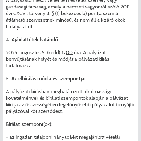
A pályázaton részt vehet természetes személy vagy
gazdasági társaság, amely a nemzeti vagyonról szóló 2011.
évi CXCVI. törvény 3. § (1) bekezdés b) pontja szerinti
átlátható szervezetnek minősül és nem áll a kizáró okok
hatálya alatt.
4.
Ajánlattételi határidő:
2025. augusztus 5. (kedd) 12
00
óra. A pályázat
benyújtásának helyét és módját a pályázati kiírás
tartalmazza.
5.
Az elbírálás módja és szempontjai:
A pályázati kiírásban meghatározott alkalmassági
követelmények és bírálati szempontok alapján a pályázat
kiírója az összességében legelőnyösebb pályázatot benyújtó
pályázóval köt szerződést.
Bírálati szempont(ok):
- az ingatlan tulajdoni hányadáért megajánlott vételár