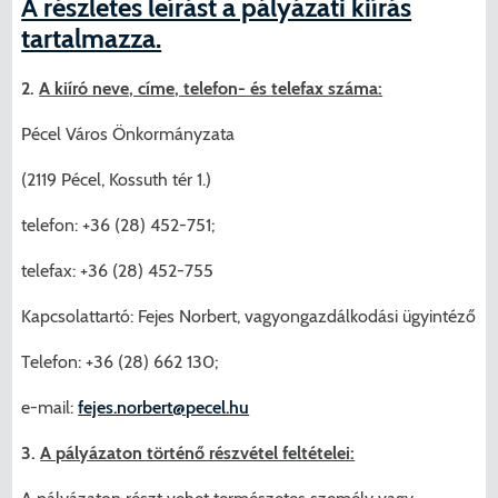
A részletes leírást a pályázati kiírás
tartalmazza.
2.
A kiíró neve, címe, telefon- és telefax száma:
Pécel Város Önkormányzata
(2119 Pécel, Kossuth tér 1.)
telefon: +36 (28) 452-751;
telefax: +36 (28) 452-755
Kapcsolattartó: Fejes Norbert, vagyongazdálkodási ügyintéző
Telefon: +36 (28) 662 130;
e-mail:
fejes.norbert@pecel.hu
3.
A pályázaton történő részvétel feltételei: