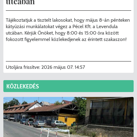
utcában
Menzakártya/Applikáció
Pécel Város Önkormányzata ASP
Kedvezmények/Diéta/Allergia
Tájékoztatjuk a tisztelt lakosokat, hogy május 8-án pénteken
Központhoz való csatlakozása
kátyúzási munkálatokat végez a Pécel Kft. a Levendula
Nyomtatványok
utcában. Kérjük Önöket, hogy 8:00 és 15:00 óra között
Péceli Polgármesteri Hivatal energetikai
fokozott figyelemmel közlekedjenek az érintett szakaszon!
korszerűsítése
Étkezési térítési díjak
Komplex csapadékvíz-elvezetés
Kapcsolat
Utoljára frissítve:
2026 május 07. 14:57
korszerűsítése Pécelen II. ütem
2025/2026. tanév
KÖZLEKEDÉS
Pécel Város Önkormányzata 250 000
000 Ft értékű támogatást nyert az
alábbi projekt vonatkozásában.