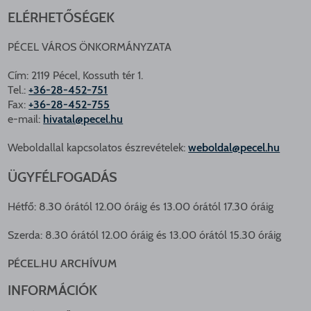
ELÉRHETŐSÉGEK
PÉCEL VÁROS ÖNKORMÁNYZATA
Cím: 2119 Pécel, Kossuth tér 1.
Tel.:
+36-28-452-751
Fax:
+36-28-452-755
e-mail:
hivatal@pecel.hu
Weboldallal kapcsolatos észrevételek:
weboldal@pecel.hu
ÜGYFÉLFOGADÁS
Hétfő: 8.30 órától 12.00 óráig és 13.00 órától 17.30 óráig
Szerda: 8.30 órától 12.00 óráig és 13.00 órától 15.30 óráig
PÉCEL.HU ARCHÍVUM
INFORMÁCIÓK