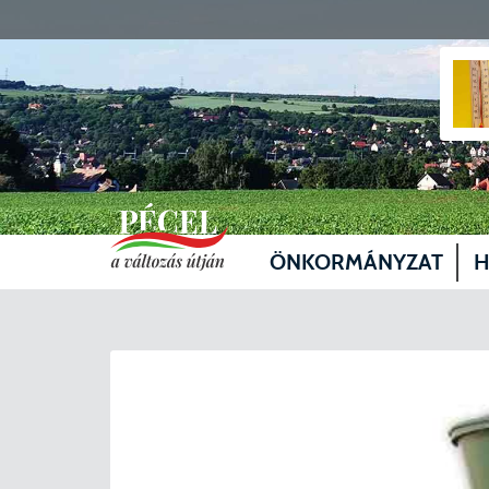
ÖNKORMÁNYZAT
H
Vezetők
Üg
Képviselő-testület
Je
Bizottságok
Sz
Döntéshozatal
Vá