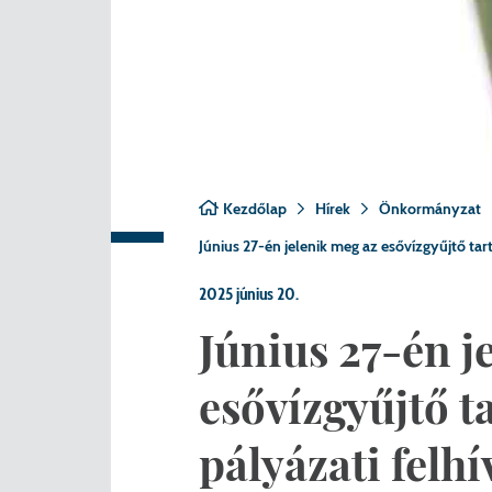
Nemzetiségi önkormányza
A
Önkormányzati kitüntetés
N
Pályázatok
Hi
Településrendezés
Be
Kezdőlap
Hírek
Önkormányzat
Adatvédelem
Június 27-én jelenik meg az esővízgyűjtő tart
Belső visszaélés bejelentő
2025 június 20.
Június 27-én j
esővízgyűjtő ta
pályázati felhí