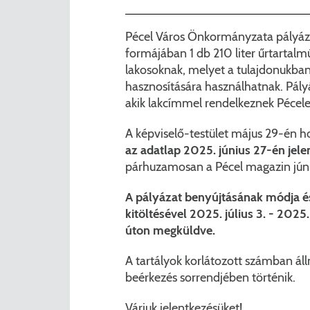
Pécel Város Önkormányzata pályáza
formájában 1 db 210 liter űrtartalm
lakosoknak, melyet a tulajdonukban 
hasznosítására használhatnak. Pály
akik lakcímmel rendelkeznek Pécele
A képviselő-testület május 29-én 
az adatlap 2025. június 27-én jel
párhuzamosan a Pécel magazin jún
A pályázat benyújtásának módja és 
kitöltésével 2025. július 3. - 2025
úton megküldve.
A tartályok korlátozott számban áll
beérkezés sorrendjében történik.
Várjuk jelentkezésüket!