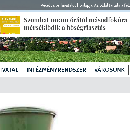
Pécel város hivatalos honlapja. Az oldal tartalma felt
Szombat 00:00 órától másodfokúra
mérséklődik a hőségriasztás
IVATAL
INTÉZMÉNYRENDSZER
VÁROSUNK
yfélfogadás, elérhetőségek
Polgármester
Egészségügy
Magunkról
gyző, aljegyző
Alpolgármesterek
Képviselő-testület tagjai
Szociális és gyermekvédelmi ellátás
Közösségeink
ervezeti egységek
Fejlesztési Bizottság
Köznevelés, oktatás
Kabinet
Fejlesztés
lasztások
Humán Bizottság
Előterjesztések
Kultúra
Önkormányzati Iroda
Helyi Választási Iroda vezető
Közlekedés