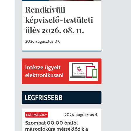
ványok
Rendkívüli
II. ütem
érítési díjak
képviselő-testületi
ülés 2026. 08. 11.
mogatást nyert az alábbi projekt vonatkozásában.
t
2026 augusztus 07.
6. tanév
Intézze ügyeit
elektronikusan!
LEGFRISSEBB
2026. augusztus 4.
EGÉSZSÉGÜGY
Szombat 00:00 órától
másodfokúra mérséklődik a