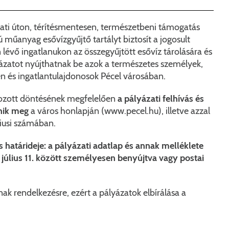
Péceli Polgármesteri Hivatal energetikai korszerűsítése
Nyomtat
Komplex csapadékvíz-elvezetés korszerűsítése Pécelen 
Étkezési t
ti úton, térítésmentesen, természetbeni támogatás
ú műanyag esővízgyűjtő tartályt biztosít a jogosult
Pécel Város Önkormányzata 250 000 000 Ft értékű tá
Kapcsola
lévő ingatlanukon az összegyűjtött esővíz tárolására és
ázatot nyújthatnak be azok a természetes személyek,
2025/202
n és ingatlantulajdonosok Pécel városában.
hozott döntésének megfelelően
a pályázati felhívás és
enik meg
a város honlapján (www.pecel.hu), illetve azzal
iusi számában.
határideje: a pályázati adatlap és annak melléklete
. július 11. között személyesen benyújtva vagy postai
nak rendelkezésre, ezért a pályázatok elbírálása a